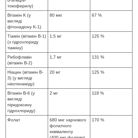
токоферилу)
Вітамін K (у
80 мкг
67 %
вигляді
фітонадіону K-1)
Тіамін (вітамін B-1)
1,5 мг
125 %
(з гідрохлориду
тіаміну)
Рибофлавін
1,7 мг
131 %
(вітамін B-2)
Ніацин (вітамін B-
20 мг
125 %
3) (у вигляді
нікотинаміду)
Вітамін B-6 (у
2 мг
118 %
вигляді
піридоксину
гідрохлориду)
Фолат
680 мкг харчового
170 %
фолатного
еквіваленту
(400 мкг фолієвої