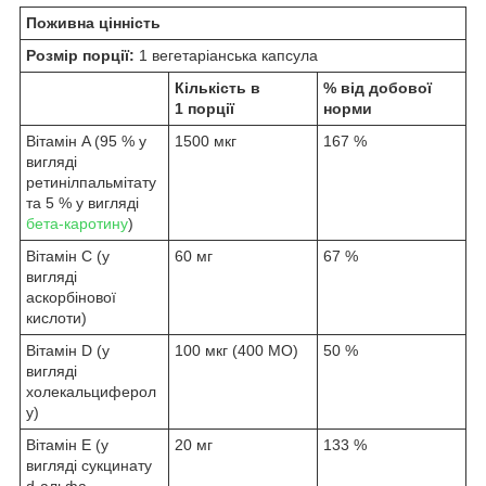
Поживна цінність
Розмір порції:
1 вегетаріанська капсула
Кількість в
% від добової
1 порції
норми
Вітамін A (95 % у
1500 мкг
167 %
вигляді
ретинілпальмітату
та 5 % у вигляді
бета-каротину
)
Вітамін C (у
60 мг
67 %
вигляді
аскорбінової
кислоти)
Вітамін D (у
100 мкг (400 МО)
50 %
вигляді
холекальциферол
у)
Вітамін E (у
20 мг
133 %
вигляді сукцинату
d-альфа-