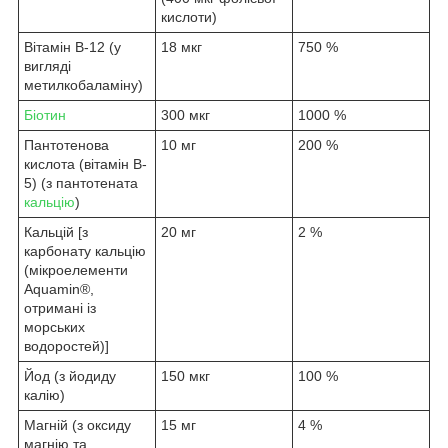
кислоти)
Вітамін B-12 (у
18 мкг
750 %
вигляді
метилкобаламіну)
Біотин
300 мкг
1000 %
Пантотенова
10 мг
200 %
кислота (вітамін B-
5) (з пантотената
кальцію
)
Кальцій [з
20 мг
2 %
карбонату кальцію
(мікроелементи
Aquamin®,
отримані із
морських
водоростей)]
Йод (з йодиду
150 мкг
100 %
калію)
Магній (з оксиду
15 мг
4 %
магнію та