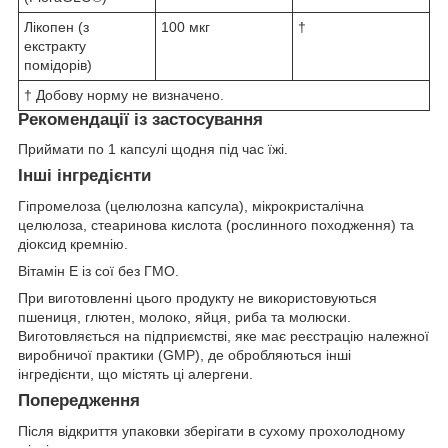
Лікопен (з
100 мкг
†
екстракту
помідорів)
† Добову норму не визначено.
Рекомендації із застосування
Приймати по 1 капсулі щодня під час їжі.
Інші інгредієнти
Гіпромелоза (целюлозна капсула), мікрокристалічна
целюлоза, стеаринова кислота (рослинного походження) та
діоксид кремнію.
Вітамін E із сої без ГМО.
При виготовленні цього продукту не використовуються
пшениця, глютен, молоко, яйця, риба та молюски.
Виготовляється на підприємстві, яке має реєстрацію належної
виробничої практики (GMP), де обробляються інші
інгредієнти, що містять ці алергени.
Попередження
Після відкриття упаковки зберігати в сухому прохолодному