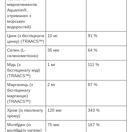
мікроелементів
Aquamin®,
отриманих з
морських
водоростей)
Цинк (з бісгліціната
10 мг
91 %
цинку) (TRAACS™)
Селен (L-
35 мкг
64 %
селенометіонін)
Мідь (з
1 мг
111 %
бісгліцинату міді)
(TRAACS™)
Марганець (з
2 мг
87 %
бісгліцинату
марганцю)
(TRAACS™)
Хром (із піколінату
120 мкг
343 %
хрому)
Молібден (із
75 мкг
167 %
молібдату натрію)