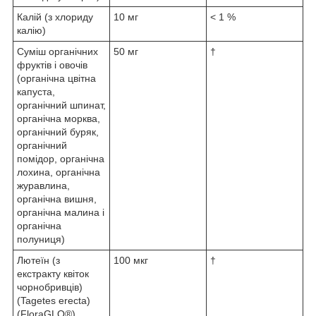
Калій (з хлориду
10 мг
< 1 %
калію)
Суміш органічних
50 мг
†
фруктів і овочів
(органічна цвітна
капуста,
органічний шпинат,
органічна морква,
органічний буряк,
органічний
помідор, органічна
лохина, органічна
журавлина,
органічна вишня,
органічна малина і
органічна
полуниця)
Лютеїн (з
100 мкг
†
екстракту квіток
чорнобривців)
(Tagetes erecta)
(FloraGLO®)