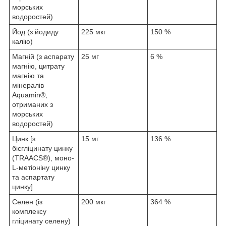
морських
водоростей)
Йод (з йодиду
225 мкг
150 %
калію)
Магній (з аспарату
25 мг
6 %
магнію, цитрату
магнію та
мінералів
Aquamin®,
отриманих з
морських
водоростей)
Цинк [з
15 мг
136 %
бісгліцинату цинку
(TRAACS®), моно-
L-метіоніну цинку
та аспартату
цинку]
Селен (із
200 мкг
364 %
комплексу
гліцинату селену)