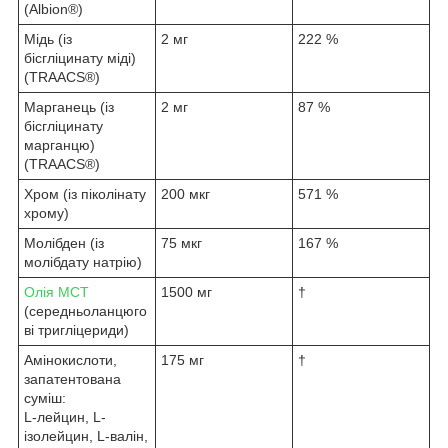
(Albion®)
Мідь (із
2 мг
222 %
бісгліцинату міді)
(TRAACS®)
Марганець (із
2 мг
87 %
бісгліцинату
марганцю)
(TRAACS®)
Хром (із піколінату
200 мкг
571 %
хрому)
Молібден (із
75 мкг
167 %
молібдату натрію)
Олія MCT
1500 мг
†
(середньоланцюго
ві тригліцериди)
Амінокислоти,
175 мг
†
запатентована
суміш:
L-лейцин, L-
ізолейцин, L-валін,