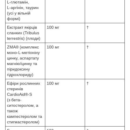
L-глютамін,
L-аргінін, таурин
(усі у вільній
формі)
Екстракт якірців
100 мг
†
сланких (Tribulus
terrestris) (плоди)
ZMA® (комплекс
100 мг
†
моно-L-метіоніну
цинку, аспартату
магнію/цинку та
піридоксину
гідрохлориду)
Ефіри рослинних
100 мг
†
стеринів
CardioAid®-S
(з бета-
ситостеролом, а
також
кампестеролом та
стигмастеролом)