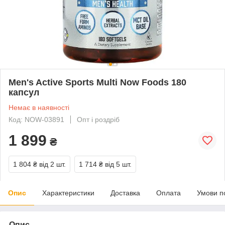
Men's Active Sports Multi Now Foods 180
капсул
Немає в наявності
Код: NOW-03891
Опт і роздріб
1 899
₴
1 804 ₴
від 2 шт.
1 714 ₴
від 5 шт.
Опис
Характеристики
Доставка
Оплата
Умови п
Опис