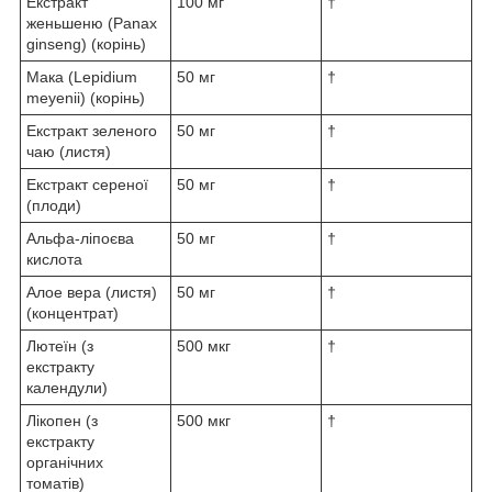
Екстракт
100 мг
†
женьшеню (Panax
ginseng) (корінь)
Мака (Lepidium
50 мг
†
meyenii) (корінь)
Екстракт зеленого
50 мг
†
чаю (листя)
Екстракт сереної
50 мг
†
(плоди)
Альфа-ліпоєва
50 мг
†
кислота
Алое вера (листя)
50 мг
†
(концентрат)
Лютеїн (з
500 мкг
†
екстракту
календули)
Лікопен (з
500 мкг
†
екстракту
органічних
томатів)