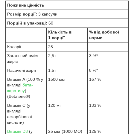
Поживна цінність
Розмір порції:
3 капсули
Порцій в упаковці:
60
Кількість в
% від добової
1 порції
норми
Калорії
25
Загальний вміст
2,5 г
3 %*
жирів
Насичені жири
1,5 г
8 %*
Вітамін А (100 % у
1500 мкг
167 %
вигляді
бета-
каротину
)
(Betatene®)
Вітамін C (у
120 мг
133 %
вигляді
аскорбінової
кислоти)
Вітамін D3
(у
25 мкг (1000 МО)
125 %