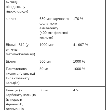
вигляді
піридоксину
гідрохлориду)
Фолат
680 мкг харчового
170 %
фолатного
еквіваленту
(400 мкг фолієвої
кислоти)
Вітамін B12 (у
1000 мкг
41 667 %
вигляді
метилкобаламіну)
Біотин
300 мкг
1000 %
Пантотенова
50 мг
1000 %
кислота (у вигляді
D-пантотенату
кальцію)
Кальцій (з
50 мг
4 %
карбонату кальцію
(мінерали
Aquamin®,
отримані із