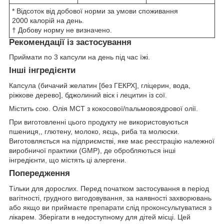
* Відсоток від добової норми за умови споживання
2000 калорій на день.
† Добову норму не визначено.
Рекомендації із застосування
Приймати по 3 капсули на день під час їжі.
Інші інгредієнти
Капсула (бичачий желатин [без ГЕКРХ], гліцерин, вода,
ріжкове дерево], бджолиний віск і лецитин із сої.
Містить сою. Олія MCT з кокосової/пальмовоядрової олії.
При виготовленні цього продукту не використовуються
пшениця,, глютену, молоко, яєць, риба та молюски.
Виготовляється на підприємстві, яке має реєстрацію належної
виробничої практики (GMP), де обробляються інші
інгредієнти, що містять ці алергени.
Попередження
Тільки для дорослих. Перед початком застосування в період
вагітності, грудного вигодовування, за наявності захворювань
або якщо ви приймаєте препарати слід проконсультуватися з
лікарем. Зберігати в недоступному для дітей місці. Цей