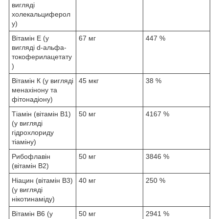
вигляді
холекальциферол
у)
Вітамін E (у
67 мг
447 %
вигляді d-альфа-
токоферилацетату
)
Вітамін К (у вигляді
45 мкг
38 %
менахінону та
фітонадіону)
Тіамін (вітамін B1)
50 мг
4167 %
(у вигляді
гідрохлориду
тіаміну)
Рибофлавін
50 мг
3846 %
(вітамін B2)
Ніацин (вітамін В3)
40 мг
250 %
(у вигляді
нікотинаміду)
Вітамін B6 (у
50 мг
2941 %