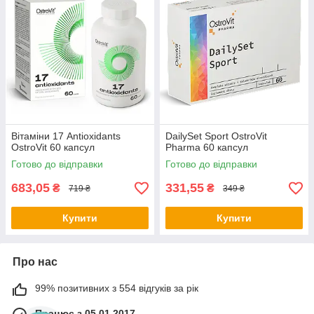
Вітаміни 17 Antioxidants
DailySet Sport OstroVit
OstroVit 60 капсул
Pharma 60 капсул
Готово до відправки
Готово до відправки
683,05
331,55
₴
₴
719 ₴
349 ₴
Купити
Купити
Про нас
99% позитивних з 554 відгуків за рік
Працює з 05.01.2017