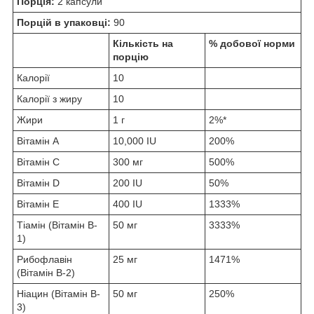
Порція:
2 капсули
Порцій в упаковці:
90
Кількість на
% добової норми
порцію
Калорії
10
Калорії з жиру
10
Жири
1 г
2%*
Вітамін A
10,000 IU
200%
Вітамін C
300 мг
500%
Вітамін D
200 IU
50%
Вітамін E
400 IU
1333%
Тіамін (Вітамін B-
50 мг
3333%
1)
Рибофлавін
25 мг
1471%
(Вітамін B-2)
Ніацин (Вітамін B-
50 мг
250%
3)