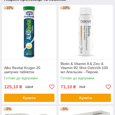
–10%
–10%
Biotin & Vitamin A & Zinc &
Alko Revital Kruger 20
Vitamin B2 Shot OstroVit 100
шипучих таблеток
мл Апельсин - Персик
Готово до відправки
Готово до відправки
125,10
71,10
₴
₴
139 ₴
79 ₴
Купити
Купити
–5%
–5%