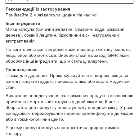
Рекомендації із застосування
Приймайте 2 м’які капсули щодня під час їжі.
Інші інгредієнти
М’яка капсула (бичачий желатин, гліцерин, вода, ріжковий
дерева), соєвий лецитин, бджолиний віск і натуральний
екстракт ванілі.
Не виготовляється з інгредієнтами пшениці, глютену, молока,
яєць, риби або молюсків. Виробляється на заводі GMP, який
обробляє інші інгредієнти, що містять ці алергени.
Попередження
Тільки для дорослих. Проконсультуйтеся з лікарем, якщо ви
вагітні / годуєте груддю, приймаєте ліки або маєте медичний
стан.
Випадкове передозування залізовмісних продуктів є основною
причиною смертельних отруєнь у дітей віком до 6 років.
Зберігайте цей продукт у недоступному для дітей місці. У разі
випадкового передозування негайно зателефонуйте до лікаря
або в токсикологічний центр.
У цьому продукті можуть спостерігатися природні зміни
кольору.