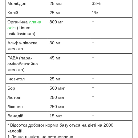
Молібден
25 мкг
33%
Калій
25 мг
1%
Органічна
лляна
800 мг
†
олія
(Linum
usitatissimum)
Альфа-ліпоєва
30 мг
†
кислота
PABA (пара-
45 мг
†
амінобензойна
кислота)
Інозитол
25 мг
†
Бор
500 мкг
†
Лютеїн
250 мкг
†
Лікопен
250 мкг
†
Ванадій
15 мкг
†
* Відсотки добової норми базуються на дієті на 2000
калорій.
† Денна цінність не встановлена.