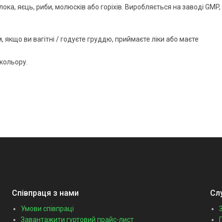
ока, яєць, риби, молюсків або горіхів. Виробляється на заводі GMP,
, якщо ви вагітні / годуєте груддю, приймаєте ліки або маєте
 кольору.
Співпраця з нами
Сл
Умови співпраці
Завантажити гуртовий прайс-лист