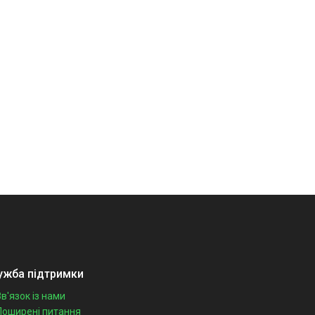
ужба підтримки
Зв'язок із нами
Поширені питання