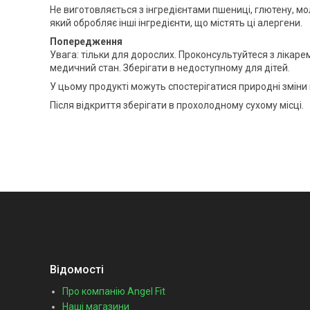
Не виготовляється з інгредієнтами пшениці, глютену, мол
який обробляє інші інгредієнти, що містять ці алергени.
Попередження
Увага: тільки для дорослих. Проконсультуйтеся з лікарем
медичний стан. Зберігати в недоступному для дітей.
У цьому продукті можуть спостерігатися природні зміни
Після відкриття зберігати в прохолодному сухому місці.
Відомості
Про компанію Angel Fit
Наші магазини