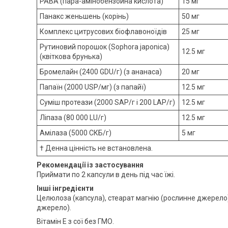
PABA (пара-амінобензойна кислота)
15 мг
Панакс женьшень (корінь)
50 мг
Комплекс цитрусових біофлавоноїдів
25 мг
Рутиновий порошок (Sophora japonica)
12.5 мг
(квіткова брунька)
Бромелайн (2400 GDU/г) (з ананаса)
20 мг
Папаїн (2000 USP/мг) (з папайї)
12.5 мг
Суміш протеази (2000 SAP/г і 200 LAP/г)
12.5 мг
Ліпаза (80 000 LU/г)
12.5 мг
Амілаза (5000 СКБ/г)
5 мг
† Денна цінність не встановлена.
Рекомендації із застосування
Приймати по 2 капсули в день під час їжі.
Інші інгредієнти
Целюлоза (капсула), стеарат магнію (рослинне джерело
джерело).
Вітамін Е з сої без ГМО.