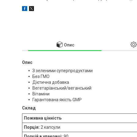
Опис
Опис
З зеленими суперпродуктами
Без ГМО
Дієтична добавка
Вегетаріанський/веганський
Вітаміни
Гарантована якість GMP
Склад
Поживна цінність
Порція:
2 капсули
Порцій в упаковці:
90