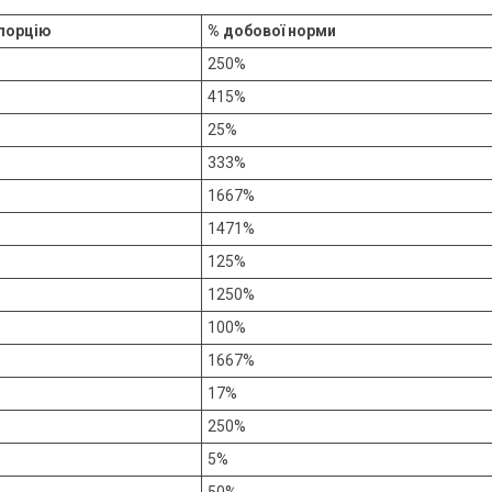
 порцію
% добової норми
250%
415%
25%
333%
1667%
1471%
125%
1250%
100%
1667%
17%
250%
5%
50%