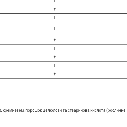
†
†
†
†
†
†
†
†
†
), кремнезем, порошок целюлози та стеаринова кислота (рослинне