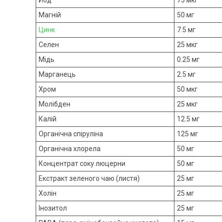
Магній
50 мг
Цинк
7.5 мг
Селен
25 мкг
Мідь
0.25 мг
Марганець
2.5 мг
Хром
50 мкг
Молібден
25 мкг
Калій
12.5 мг
Органічна спіруліна
125 мг
Органічна хлорела
50 мг
Концентрат соку люцерни
50 мг
Екстракт зеленого чаю (листя)
25 мг
Холін
25 мг
Інозитол
25 мг