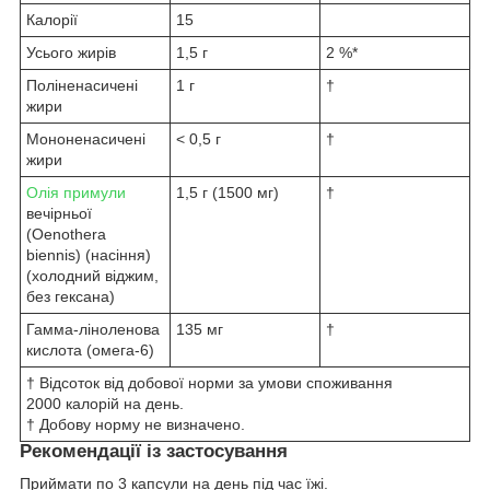
Калорії
15
Усього жирів
1,5 г
2 %*
Поліненасичені
1 г
†
жири
Мононенасичені
< 0,5 г
†
жири
Олія примули
1,5 г (1500 мг)
†
вечірньої
(Oenothera
biennis) (насіння)
(холодний віджим,
без гексана)
Гамма-ліноленова
135 мг
†
кислота (омега-6)
† Відсоток від добової норми за умови споживання
2000 калорій на день.
† Добову норму не визначено.
Рекомендації із застосування
Приймати по 3 капсули на день під час їжі.