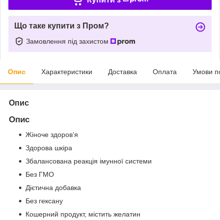
Що таке купити з Пром?
Замовлення під захистом
Опис
Характеристики
Доставка
Оплата
Умови п
Опис
Опис
Жіноче здоров’я
Здорова шкіра
Збалансована реакція імунної системи
Без ГМО
Дієтична добавка
Без гексану
Кошерний продукт, містить желатин