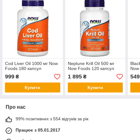
Cod Liver Oil 1000 мг Now
Neptune Krill Oil 500 мг
Blac
Foods 180 капсул
Now Foods 120 капсул
Now 
999
1 895
549
₴
₴
Купити
Купити
Про нас
99% позитивних з 554 відгуків за рік
Працює з 05.01.2017