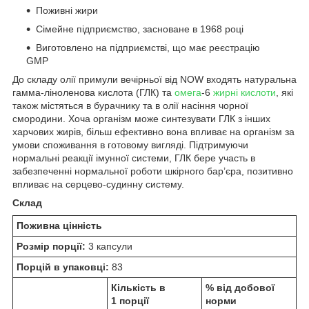
Поживні жири
Сімейне підприємство, засноване в 1968 році
Виготовлено на підприємстві, що має реєстрацію
GMP
До складу олії примули вечірньої від NOW входять натуральна
гамма-ліноленова кислота (ГЛК) та
омега
-6
жирні кислоти
, які
також містяться в бурачнику та в олії насіння чорної
смородини. Хоча організм може синтезувати ГЛК з інших
харчових жирів, більш ефективно вона впливає на організм за
умови споживання в готовому вигляді. Підтримуючи
нормальні реакції імунної системи, ГЛК бере участь в
забезпеченні нормальної роботи шкірного бар’єра, позитивно
впливає на серцево-судинну систему.
Склад
Поживна цінність
Розмір порції:
3 капсули
Порцій в упаковці:
83
Кількість в
% від добової
1 порції
норми