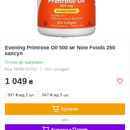
Evening Primrose Oil 500 мг Now Foods 250
капсул
Готово до відправки
Код: NOW-01752
Опт і роздріб
1 049
₴
997 ₴
від 2 шт.
947 ₴
від 5 шт.
Купити
або
Купити з