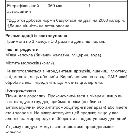
Етерифікований
360 мкг
†
астаксантин
*Відсотки добової норми базуються на дієті на 2000 калорій.
†Денна цінність не встановлена.
Рекомендації із застосування
Приймати по 1 капсулі 1-3 рази на день під час їжі.
Інші інгредієнти
М’яка капсула (бичачий желатин, гліцерин, вода).
Містить молюсків (криль).
Не виготовляється з інгредієнтами дріжджів, пшениці, глютену,
сої, молока, яєць або риби. Виробляється на заводі GMP, який
обробляє інші інгредієнти, що містять ці алергени.
Попередження
Тільки для дорослих. Проконсультуйтеся з лікарем, якщо ви
вагітні/годуєте груддю, приймаєте ліки (особливо
антикоагулянти або антитромбоцитарні препарати) або маєте
стан здоров’я. Не використовуйте цей продукт, якщо у вас
алергія на морепродукти. Зберігати в недоступному для дітей.
У цьому продукті можуть спостерігатися природні зміни
кольору.