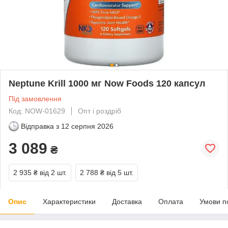
Neptune Krill 1000 мг Now Foods 120 капсул
Під замовлення
Код: NOW-01629
Опт і роздріб
Відправка з
12 серпня 2026
3 089
₴
2 935 ₴
від 2 шт.
2 788 ₴
від 5 шт.
Опис
Характеристики
Доставка
Оплата
Умови п