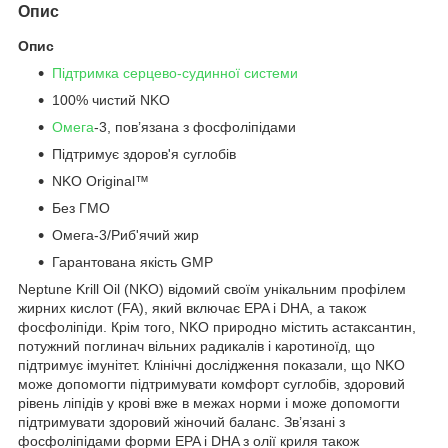
Опис
Опис
Підтримка серцево-судинної системи
100% чистий NKO
Омега
-3, пов’язана з фосфоліпідами
Підтримує здоров'я суглобів
NKO Original™
Без ГМО
Омега-3/Риб'ячий жир
Гарантована якість GMP
Neptune Krill Oil (NKO) відомий своїм унікальним профілем
жирних кислот (FA), який включає EPA і DHA, а також
фосфоліпіди. Крім того, NKO природно містить астаксантин,
потужний поглинач вільних радикалів і каротиноїд, що
підтримує імунітет. Клінічні дослідження показали, що NKO
може допомогти підтримувати комфорт суглобів, здоровий
рівень ліпідів у крові вже в межах норми і може допомогти
підтримувати здоровий жіночий баланс. Зв’язані з
фосфоліпідами форми EPA і DHA з олії криля також