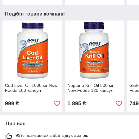
Подібні товари компанії
Cod Liver Oil 1000 мг Now
Neptune Krill Oil 500 мг
Gink
Foods 180 капсул
Now Foods 120 капсул
Food
999
1 895
749
₴
₴
Про нас
99% позитивних з 555 відгуків за рік