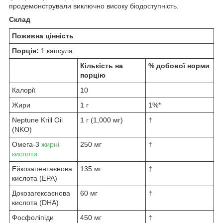
продемонстрували виключно високу біодоступність.
Склад
Поживна цінність
Порція:
1 капсула
Кількість на
% добової норми
порцію
Калорії
10
Жири
1 г
1%*
Neptune Krill Oil
1 г (1,000 мг)
†
(NKO)
Омега-3
жирні
250 мг
†
кислоти
Ейкозапентаєнова
135 мг
†
кислота (EPA)
Докозагексаєнова
60 мг
†
кислота (DHA)
Фосфоліпіди
450 мг
†