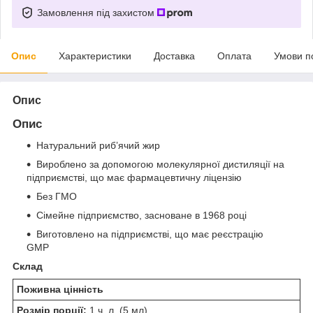
Замовлення під захистом
Опис
Характеристики
Доставка
Оплата
Умови п
Опис
Опис
Натуральний риб’ячий жир
Вироблено за допомогою молекулярної дистиляції на
підприємстві, що має фармацевтичну ліцензію
Без ГМО
Сімейне підприємство, засноване в 1968 році
Виготовлено на підприємстві, що має реєстрацію
GMP
Склад
Поживна цінність
Розмір порції:
1 ч. л. (5 мл)