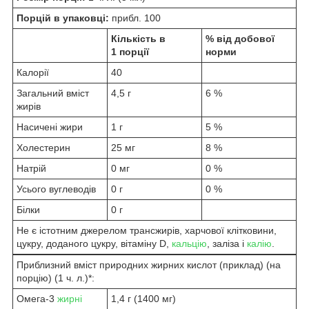
Порцій в упаковці:
прибл. 100
Кількість в
% від добової
1 порції
норми
Калорії
40
Загальний вміст
4,5 г
6 %
жирів
Насичені жири
1 г
5 %
Холестерин
25 мг
8 %
Натрій
0 мг
0 %
Усього вуглеводів
0 г
0 %
Білки
0 г
Не є істотним джерелом трансжирів, харчової клітковини,
цукру, доданого цукру, вітаміну D,
кальцію
, заліза і
калію
.
Приблизний вміст природних жирних кислот (приклад) (на
порцію) (1 ч. л.)*:
Омега-3
жирні
1,4 г (1400 мг)