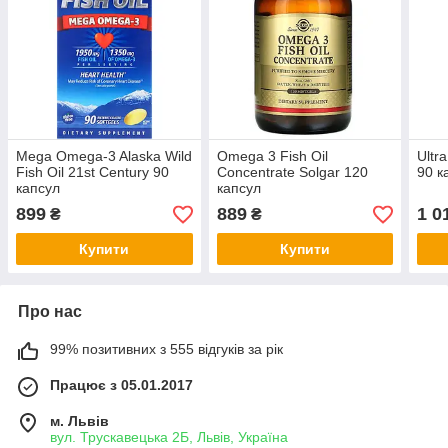
Mega Omega-3 Alaska Wild
Omega 3 Fish Oil
Ultr
Fish Oil 21st Century 90
Concentrate Solgar 120
90 к
капсул
капсул
899
889
1 0
₴
₴
Купити
Купити
Про нас
99% позитивних з 555 відгуків за рік
Працює з 05.01.2017
м. Львів
вул. Трускавецька 2Б, Львів, Україна