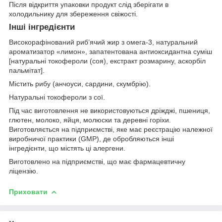
Після відкриття упаковки продукт слід зберігати в
холодильнику для збереження свіжості.
Інші інгредієнти
Високорафінований риб’ячий жир з омега-3, натуральний
ароматизатор «лимон», запатентована антиоксидантна суміш
[натуральні токофероли (соя), екстракт розмарину, аскорбіл
пальмітат].
Містить рибу (анчоуси, сардини, скумбрію).
Натуральні токофероли з сої.
Під час виготовлення не використовуються дріжджі, пшениця,
глютен, молоко, яйця, молюски та деревні горіхи.
Виготовляється на підприємстві, яке має реєстрацію належної
виробничої практики (GMP), де обробляються інші
інгредієнти, що містять ці алергени.
Виготовлено на підприємстві, що має фармацевтичну
ліцензію.
Приховати