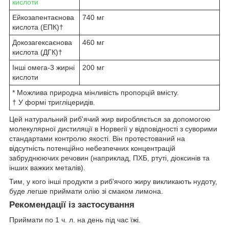
кислоти
Ейкозапентаєнова
740 мг
кислота (ЕПК)†
Докозагексаєнова
460 мг
кислота (ДГК)†
Інші омега-3 жирні
200 мг
кислоти
* Можлива природна мінливість пропорцій вмісту.
† У формі тригліцеридів.
Цей натуральний риб'ячий жир виробляється за допомогою
молекулярної дистиляції в Норвегії у відповідності з суворими
стандартами контролю якості. Він протестований на
відсутність потенційно небезпечних концентрацій
забруднюючих речовин (наприклад, ПХБ, ртуті, діоксинів та
інших важких металів).
Тим, у кого інші продукти з риб'ячого жиру викликають нудоту,
буде легше приймати олію зі смаком лимона.
Рекомендації із застосування
Приймати по 1 ч. л. на день під час їжі.