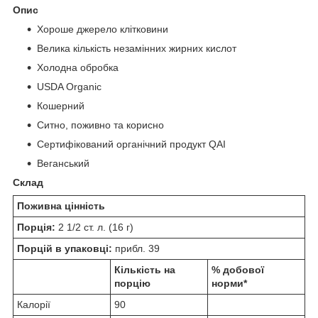
Опис
Хороше джерело клітковини
Велика кількість незамінних жирних кислот
Холодна обробка
USDA Organic
Кошерний
Ситно, поживно та корисно
Сертифікований органічний продукт QAI
Веганський
Склад
Поживна цінність
Порція:
2 1/2 ст. л. (16 г)
Порцій в упаковці:
прибл. 39
Кількість на
% добової
порцію
норми*
Калорії
90