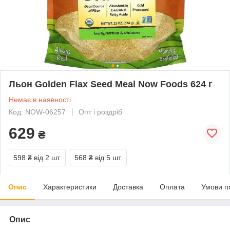
Льон Golden Flax Seed Meal Now Foods 624 г
Немає в наявності
Код: NOW-06257
Опт і роздріб
629
₴
598 ₴
від 2 шт.
568 ₴
від 5 шт.
Опис
Характеристики
Доставка
Оплата
Умови п
Опис