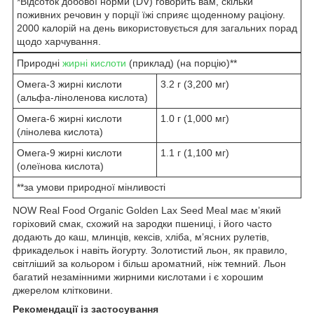
*Відсоток добової норми (DV) говорить вам, скільки
поживних речовин у порції їжі сприяє щоденному раціону.
2000 калорій на день використовується для загальних порад
щодо харчування.
Природні
жирні кислоти
(приклад) (на порцію)**
Омега-3 жирні кислоти
3.2 г (3,200 мг)
(альфа-ліноленова кислота)
Омега-6 жирні кислоти
1.0 г (1,000 мг)
(лінолева кислота)
Омега-9 жирні кислоти
1.1 г (1,100 мг)
(олеїнова кислота)
**за умови природної мінливості
NOW Real Food Organic Golden Lax Seed Meal має м’який
горіховий смак, схожий на зародки пшениці, і його часто
додають до каш, млинців, кексів, хліба, м’ясних рулетів,
фрикадельок і навіть йогурту. Золотистий льон, як правило,
світліший за кольором і більш ароматний, ніж темний. Льон
багатий незамінними жирними кислотами і є хорошим
джерелом клітковини.
Рекомендації із застосування