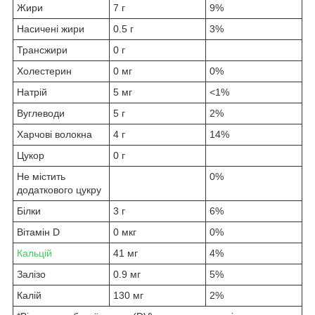
Жири
7 г
9%
Насичені жири
0.5 г
3%
Трансжири
0 г
Холестерин
0 мг
0%
Натрій
5 мг
<1%
Вуглеводи
5 г
2%
Харчові волокна
4 г
14%
Цукор
0 г
Не містить
0%
додаткового цукру
Білки
3 г
6%
Вітамін D
0 мкг
0%
Кальцій
41 мг
4%
Залізо
0.9 мг
5%
Калій
130 мг
2%