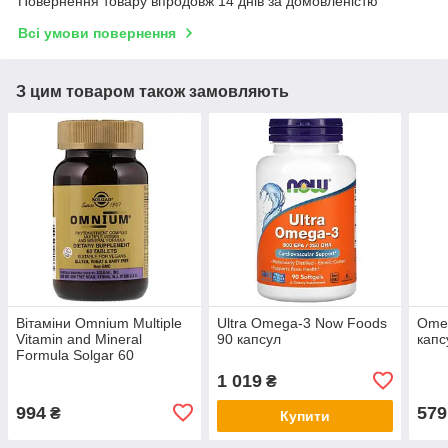
Повернення товару впродовж 14 днів за домовленістю
Всі умови повернення
З цим товаром також замовляють
Вітаміни Omnium Multiple
Ultra Omega-3 Now Foods
Omeg
Vitamin and Mineral
90 капсул
капс
Formula Solgar 60
таблеток
1 019
₴
994
579
₴
Купити