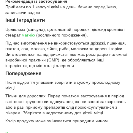
Рекомендації із застосування
Приймати по 1 капсулі двічі на день, бажано перед їжею,
запиваючи водою.
Інші інгредієнти
Целюлоза (капсула), целюлозний порошок, діоксид кремнію і
стеарат
магнію
(рослинного походження).
Під час виготовлення не використовуються дріжджі, пшениця,
глютен, соя, молоко, яйця, риба, молюски та деревні горіхи.
Виготовляється на підприємстві, яке має реєстрацію належної
виробничої практики (GMP), де обробляються інші
інгредієнти, що містять ці алергени.
Попередження
Після відкриття упаковки зберігати в сухому прохолодному
місці.
Тільки для дорослих. Перед початком застосування в період
вагітності, грудного вигодовування, за наявності захворювань
або в разі прийому препаратів слід проконсультуватися з
лікарем. Зберігати в недоступному для дітей місці.
Колір продукту може змінюватися природним чином.