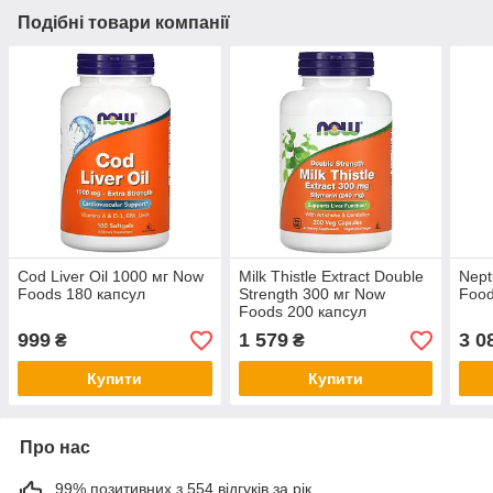
Подібні товари компанії
Cod Liver Oil 1000 мг Now
Milk Thistle Extract Double
Nept
Foods 180 капсул
Strength 300 мг Now
Food
Foods 200 капсул
999
1 579
3 0
₴
₴
Купити
Купити
Про нас
99% позитивних з 554 відгуків за рік