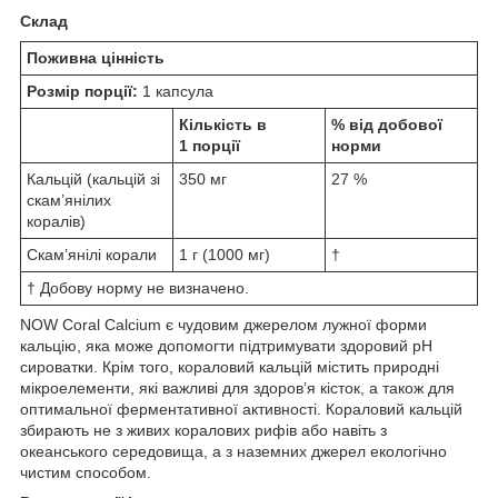
Склад
Поживна цінність
Розмір порції:
1 капсула
Кількість в
% від добової
1 порції
норми
Кальцій (кальцій зі
350 мг
27 %
скам’янілих
коралів)
Скам’янілі корали
1 г (1000 мг)
†
† Добову норму не визначено.
NOW Coral Calcium є чудовим джерелом лужної форми
кальцію, яка може допомогти підтримувати здоровий рН
сироватки. Крім того, кораловий кальцій містить природні
мікроелементи, які важливі для здоров’я кісток, а також для
оптимальної ферментативної активності. Кораловий кальцій
збирають не з живих коралових рифів або навіть з
океанського середовища, а з наземних джерел екологічно
чистим способом.