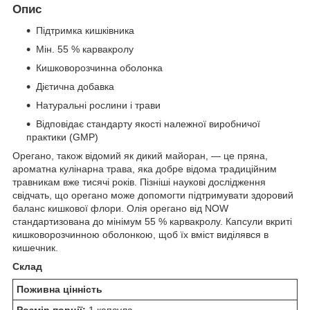
Опис
Підтримка кишківника
Мін. 55 % карвакролу
Кишковорозчинна оболонка
Дієтична добавка
Натуральні рослини і трави
Відповідає стандарту якості належної виробничої
практики (GMP)
Орегано, також відомий як дикий майоран, — це пряна,
ароматна кулінарна трава, яка добре відома традиційним
травникам вже тисячі років. Пізніші наукові дослідження
свідчать, що орегано може допомогти підтримувати здоровий
баланс кишкової флори. Олія орегано від NOW
стандартизована до мінімум 55 % карвакролу. Капсули вкриті
кишковорозчинною оболонкою, щоб їх вміст виділявся в
кишечник.
Склад
Поживна цінність
Розмір порції:
1 капсула