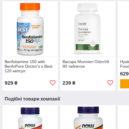
Benfotiamine 150 with
Bacopa Monnieri OstroVit
Hyal
BenfoPure Doctor's s Best
90 таблеток
Food
120 капсул
629
929
239
₴
₴
Подібні товари компанії