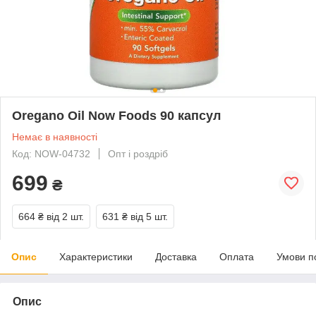
Oregano Oil Now Foods 90 капсул
Немає в наявності
Код: NOW-04732
Опт і роздріб
699
₴
664 ₴
від 2 шт.
631 ₴
від 5 шт.
Опис
Характеристики
Доставка
Оплата
Умови п
Опис