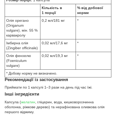
Кількість в
% від добової
1 порції
норми
Олія орегано
0,2 мл/181 мг
*
(Origanum
vulgare), мін. 55 %
карвакролу
Імбирна олія
0,02 мл/17,6 мг
*
(Zingiber officinale)
Олія фенхелю
0,02 мл/19,3 мг
*
(Foeniculum
vulgare)
* Добову норму не визначено.
Рекомендації із застосування
Приймати по 1 капсулі 1–3 рази на день під час їжі.
Інші інгредієнти
Капсула (
желатин
, гліцерин, вода, кишковорозчинна
оболонка, ріжкове дерево) та нерафінована оливкова олія
першого віджиму.