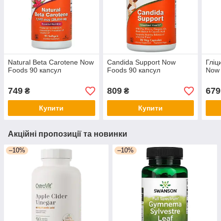
Natural Beta Carotene Now
Candida Support Now
Гліц
Foods 90 капсул
Foods 90 капсул
Now 
749
809
679
₴
₴
Купити
Купити
Акційні пропозиції та новинки
–10%
–10%