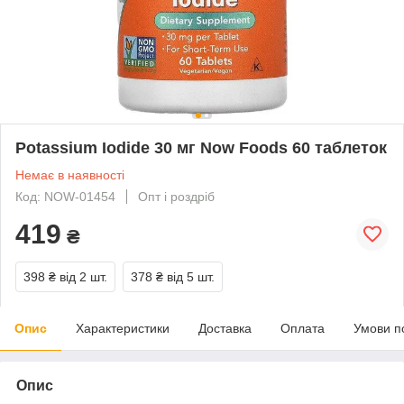
Potassium Iodide 30 мг Now Foods 60 таблеток
Немає в наявності
Код: NOW-01454
Опт і роздріб
419
₴
398 ₴
від 2 шт.
378 ₴
від 5 шт.
Опис
Характеристики
Доставка
Оплата
Умови п
Опис