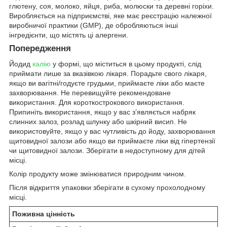
глютену, соя, молоко, яйця, риба, молюски та деревні горіхи.
Виробляється на підприємстві, яке має реєстрацію належної
виробничої практики (GMP), де обробляються інші
інгредієнти, що містять ці алергени.
Попередження
Йодид
калію
у формі, що міститься в цьому продукті, слід
приймати лише за вказівкою лікаря. Порадьте свого лікаря,
якщо ви вагітні/годуєте грудьми, приймаєте ліки або маєте
захворювання. Не перевищуйте рекомендоване
використання. Для короткострокового використання.
Припиніть використання, якщо у вас з’являється набряк
слинних залоз, розлад шлунку або шкірний висип. Не
використовуйте, якщо у вас чутливість до йоду, захворювання
щитовидної залози або якщо ви приймаєте ліки від гіпертензії
чи щитовидної залози. Зберігати в недоступному для дітей
місці.
Колір продукту може змінюватися природним чином.
Після відкриття упаковки зберігати в сухому прохолодному
місці.
Поживна цінність