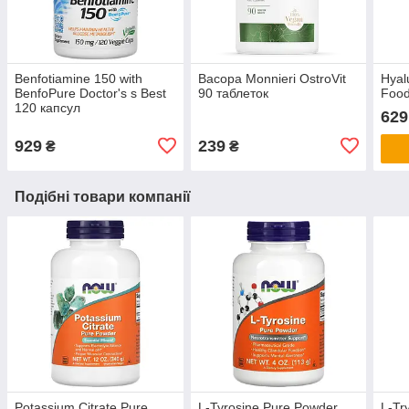
Benfotiamine 150 with
Bacopa Monnieri OstroVit
Hyal
BenfoPure Doctor's s Best
90 таблеток
Food
120 капсул
629
929
239
₴
₴
Подібні товари компанії
Potassium Citrate Pure
L-Tyrosine Pure Powder
L-Tr