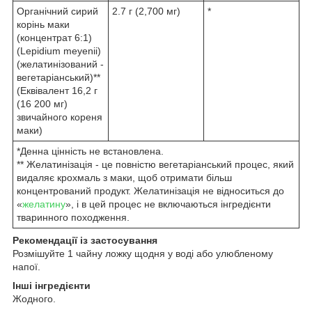
Органічний сирий
2.7 г (2,700 мг)
*
корінь маки
(концентрат 6:1)
(Lepidium meyenii)
(желатинізований -
вегетаріанський)**
(Еквівалент 16,2 г
(16 200 мг)
звичайного кореня
маки)
*Денна цінність не встановлена.
** Желатинізація - це повністю вегетаріанський процес, який
видаляє крохмаль з маки, щоб отримати більш
концентрований продукт. Желатинізація не відноситься до
«
желатину
», і в цей процес не включаються інгредієнти
тваринного походження.
Рекомендації із застосування
Розмішуйте 1 чайну ложку щодня у воді або улюбленому
напої.
Інші інгредієнти
Жодного.