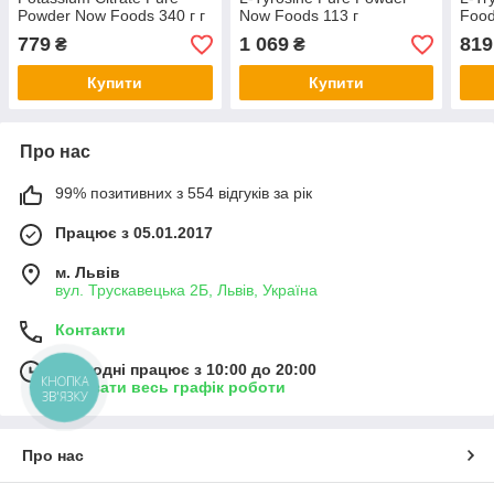
Powder Now Foods 340 г г
Now Foods 113 г
Food
779
1 069
819
₴
₴
Купити
Купити
Про нас
99% позитивних з 554 відгуків за рік
Працює з 05.01.2017
м. Львів
вул. Трускавецька 2Б, Львів, Україна
Контакти
Сьогодні працює з 10:00 до 20:00
КНОПКА
Показати весь графік роботи
ЗВ'ЯЗКУ
Про нас