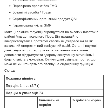
Перевірено проект без ГМО
Ботанічні засоби / Трави
Сертифікований органічний продукт QAI
Гарантована якість GMP
Мака (Lepidium meyenii) вирощується на високих висотах в
районі Анд центрального Перу. Він традиційно
використовувався протягом століть як джерело їжі та як
загальний енергетичний тонізуючий засіб. Останні наукові
дані свідчать про те, що «желатинована» мака може
допомогти підтримувати здорову сексуальну активність і
фертильність у чоловіків. Клінічні дані свідчать про те, що
мака не чинить прямого впливу на ендокринну функцію.
Склад
Поживна цінність
Порція:
1 ч. л. (2.7 г)
Порцій в упаковці:
73
Кількість на
% добової норми
порцію