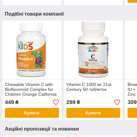
Подібні товари компанії
Chewable Vitamin C with
Vitamin C 1000 мг 21st
Віта
Bioflavonoid Complex for
Century 60 таблеток
IU +
Children Orange California
Zinc
Gold Nutrition 90
449
299
309
₴
₴
жувальних таблеток
Купити
Купити
Акційні пропозиції та новинки