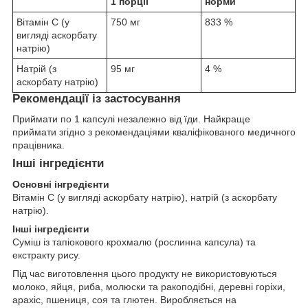
1 порції
норми
Вітамін C (у
750 мг
833 %
вигляді аскорбату
натрію)
Натрій (з
95 мг
4 %
аскорбату натрію)
Рекомендації із застосування
Приймати по 1 капсулі незалежно від їди. Найкраще
приймати згідно з рекомендаціями кваліфікованого медичного
працівника.
Інші інгредієнти
Основні інгредієнти
Вітамін C (у вигляді аскорбату натрію), натрій (з аскорбату
натрію).
Інші інгредієнти
Суміш із тапіокового крохмалю (рослинна капсула) та
екстракту рису.
Під час виготовлення цього продукту не використовуються
молоко, яйця, риба, молюски та ракоподібні, деревні горіхи,
арахіс, пшениця, соя та глютен. Виробляється на