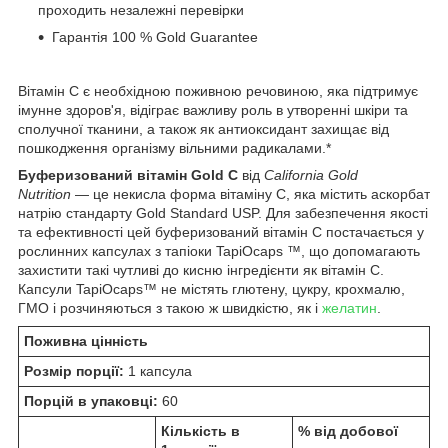
проходить незалежні перевірки
Гарантія 100 % Gold Guarantee
Вітамін С є необхідною поживною речовиною, яка підтримує
імунне здоров'я, відіграє важливу роль в утворенні шкіри та
сполучної тканини, а також як антиоксидант захищає від
пошкодження організму вільними радикалами.*
Буферизований вітамін Gold C
від
California Gold
Nutrition
— це некисла форма вітаміну С, яка містить аскорбат
натрію стандарту Gold Standard USP. Для забезпечення якості
та ефективності цей буферизований вітамін C постачається у
рослинних капсулах з тапіоки TapiOcaps ™, що допомагають
захистити такі чутливі до кисню інгредієнти як вітамін С.
Капсули TapiOcaps™ не містять глютену, цукру, крохмалю,
ГМО і розчиняються з такою ж швидкістю, як і
желатин
.
Поживна цінність
Розмір порції:
1 капсула
Порцій в упаковці:
60
Кількість в
% від добової