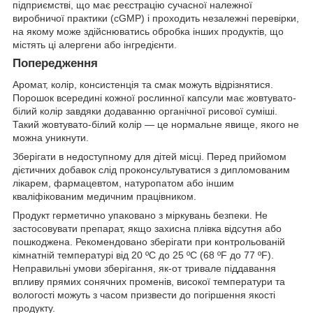
підприємстві, що має реєстрацію сучасної належної
виробничої практики (cGMP) і проходить незалежні перевірки,
на якому може здійснюватись обробка інших продуктів, що
містять ці алергени або інгредієнти.
Попередження
Аромат, колір, консистенція та смак можуть відрізнятися.
Порошок всередині кожної рослинної капсули має жовтувато-
білий колір завдяки додаванню органічної рисової суміші.
Такий жовтувато-білий колір — це нормальне явище, якого не
можна уникнути.
Зберігати в недоступному для дітей місці. Перед прийомом
дієтичних добавок слід проконсультуватися з дипломованим
лікарем, фармацевтом, натуропатом або іншим
кваліфікованим медичним працівником.
Продукт герметично упаковано з міркувань безпеки. Не
застосовувати препарат, якщо захисна плівка відсутня або
пошкоджена. Рекомендовано зберігати при контрольованій
кімнатній температурі від 20 ºC до 25 ºC (68 ºF до 77 ºF).
Неправильні умови зберігання, як-от тривале піддавання
впливу прямих сонячних променів, високої температури та
вологості можуть з часом призвести до погіршення якості
продукту.