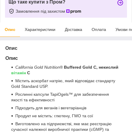
Що таке купити з Пром?
Замовлення під захистом
Опис
Характеристики
Доставка
Оплата
Умови п
Опис
Опис
California Gold Nutrition
®
Buffered Gold C, некислий
вітамін
C
Містить аскорбат натрію, який відповідає стандарту
Gold Standard USP.
Рослинні капсули TapiOgels™ для забезпечення
якості та ефективності
Підходить для веганів і вегетаріанців
Продукт не містить: глютену, ГМО та сої
Виготовлено на підприємстві, яке має реєстрацію
сучасної належної виробничої практики (cGMP) та