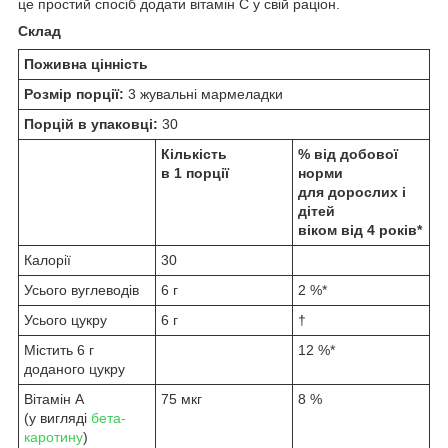
це простий спосіб додати вітамін C у свій раціон.
Склад
Поживна цінність
Розмір порції:
3 жувальні мармеладки
Порцій в упаковці:
30
Кількість
% від добової
в 1 порції
норми
для дорослих і
дітей
віком від 4 років*
Калорії
30
Усього вуглеводів
6 г
2 %*
Усього цукру
6 г
†
Містить 6 г
12 %*
доданого цукру
Вітамін A
75 мкг
8 %
(у вигляді
бета-
каротину
)