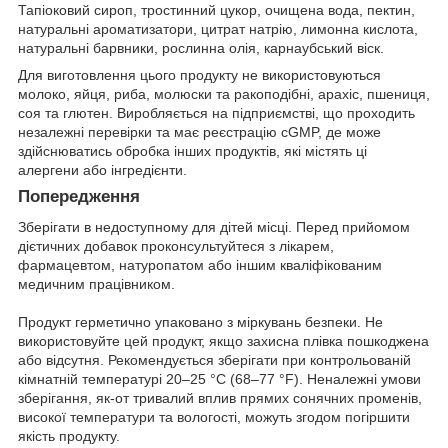
Тапіоковий сироп, тростинний цукор, очищена вода, пектин,
натуральні ароматизатори, цитрат натрію, лимонна кислота,
натуральні барвники, рослинна олія, карнаубський віск.
Для виготовлення цього продукту не використовуються
молоко, яйця, риба, молюски та ракоподібні, арахіс, пшениця,
соя та глютен. Виробляється на підприємстві, що проходить
незалежні перевірки та має реєстрацію cGMP, де може
здійснюватись обробка інших продуктів, які містять ці
алергени або інгредієнти.
Попередження
Зберігати в недоступному для дітей місці. Перед прийомом
дієтичних добавок проконсультуйтеся з лікарем,
фармацевтом, натуропатом або іншим кваліфікованим
медичним працівником.
Продукт герметично упаковано з міркувань безпеки. Не
використовуйте цей продукт, якщо захисна плівка пошкоджена
або відсутня. Рекомендується зберігати при контрольованій
кімнатній температурі 20–25 °C (68–77 °F). Неналежні умови
зберігання, як-от тривалий вплив прямих сонячних променів,
високої температури та вологості, можуть згодом погіршити
якість продукту.