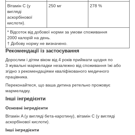
Вітамін C (у
250 мг
278 %
вигляді
аскорбінової
кислоти).
* Відсоток від добової норми за умови споживання
2000 калорій на день.
† Добову норму не визначено.
Рекомендації із застосування
Дорослим і дітям віком від 4 років приймати щодня по
3 жувальні мармеладки незалежно від споживання їжі або
згідно з рекомендаціями кваліфікованого медичного
працівника.
Переконайтеся, що ваша дитина ретельно прожовує
мармеладку.
Інші інгредієнти
Основні інгредієнти
Вітамін A (у вигляді бета-каротину), вітамін C (у вигляді
аскорбінової кислоти).
Інші інгредієнти