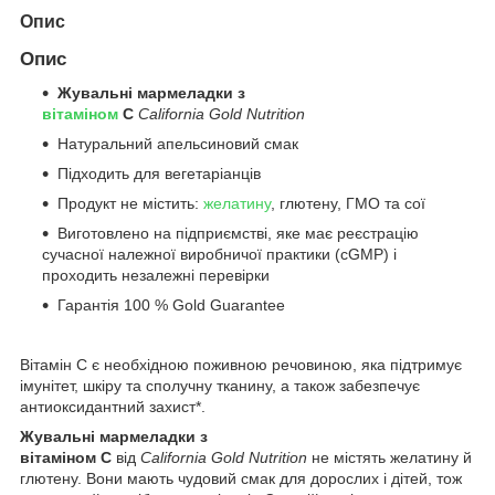
Опис
Опис
Жувальні мармеладки з
вітаміном
C
California Gold Nutrition
Натуральний апельсиновий смак
Підходить для вегетаріанців
Продукт не містить:
желатину
, глютену, ГМО та сої
Виготовлено на підприємстві, яке має реєстрацію
сучасної належної виробничої практики (cGMP) і
проходить незалежні перевірки
Гарантія 100 % Gold Guarantee
Вітамін С є необхідною поживною речовиною, яка підтримує
імунітет, шкіру та сполучну тканину, а також забезпечує
антиоксидантний захист*.
Жувальні мармеладки з
вітаміном C
від
California Gold Nutrition
не містять желатину й
глютену. Вони мають чудовий смак для дорослих і дітей, тож