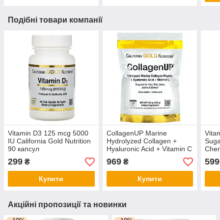
Подібні товари компанії
Vitamin D3 125 mcg 5000
CollagenUP Marine
Vita
IU California Gold Nutrition
Hydrolyzed Collagen +
Suga
90 капсул
Hyaluronic Acid + Vitamin C
Cher
California Gold Nutrition
Natu
299
969
599
₴
₴
206 г
табл
Купити
Купити
Акційні пропозиції та новинки