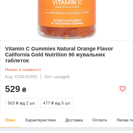
Vitamin C Gummies Natural Orange Flavor
California Gold Nutrition 90 жувальних
таблеток
Немає в наявності
Код: CGN-01092
Опт і роздріб
529
₴
503 ₴
від 2 шт.
477 ₴
від 5 шт.
Опис
Характеристики
Доставка
Оплата
Умови п