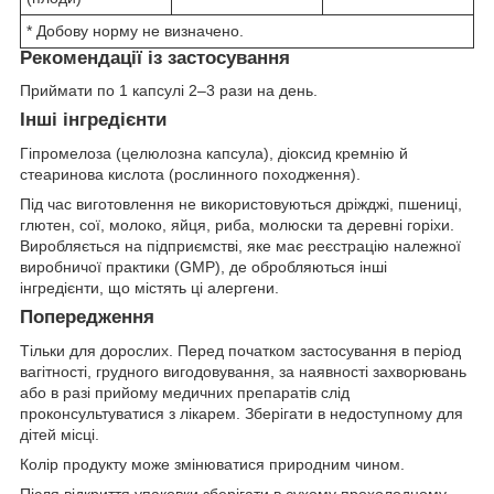
* Добову норму не визначено.
Рекомендації із застосування
Приймати по 1 капсулі 2–3 рази на день.
Інші інгредієнти
Гіпромелоза (целюлозна капсула), діоксид кремнію й
стеаринова кислота (рослинного походження).
Під час виготовлення не використовуються дріжджі, пшениці,
глютен, сої, молоко, яйця, риба, молюски та деревні горіхи.
Виробляється на підприємстві, яке має реєстрацію належної
виробничої практики (GMP), де обробляються інші
інгредієнти, що містять ці алергени.
Попередження
Тільки для дорослих. Перед початком застосування в період
вагітності, грудного вигодовування, за наявності захворювань
або в разі прийому медичних препаратів слід
проконсультуватися з лікарем. Зберігати в недоступному для
дітей місці.
Колір продукту може змінюватися природним чином.
Після відкриття упаковки зберігати в сухому прохолодному