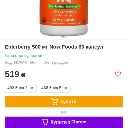
Elderberry 500 мг Now Foods 60 капсул
Готово до відправки
Код: NOW-04667
Опт і роздріб
519
₴
493 ₴
від 2 шт.
468 ₴
від 5 шт.
Купити
або
Купити з