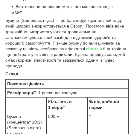
Виготовлено на підприємстві, що має реєстрацію
GMP*
Бузина (Sambucus nigra) — це багатофункціональний плід,
який широко використовується в Європі. Протягом віків вона
традиційно використовувалася травниками як
загальнозміцнювальний засіб для підтримки здоров’я та
хорошого самопочуття. Пізніше бузину почали цінувати за
поживну цінність, особливо за ефективні
вітаміни
й антоціани,
що нейтралізують вільні радикали. Бузина поєднує солодкий
смак і корисні властивості та вважається одним із чудес
природи.
Склад
Поживна цінність
Розмір порції:
1 рослинна капсула
Кількість в
% від добової
1 порції
норми
Бузина
500 мг
*
(концентрат 10:1)
(Sambucus nigra)
(плоди)