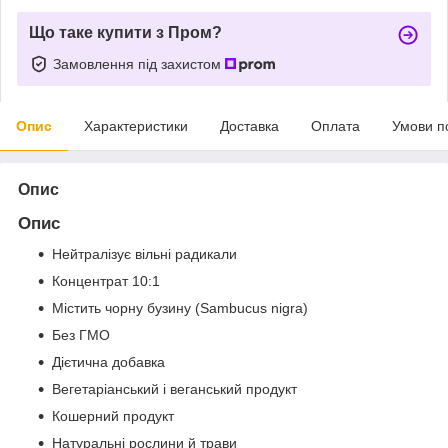
Що таке купити з Пром?
Замовлення під захистом
Опис
Характеристики
Доставка
Оплата
Умови п
Опис
Опис
Нейтралізує вільні радикали
Концентрат 10:1
Містить чорну бузину (Sambucus nigra)
Без ГМО
Дієтична добавка
Вегетаріанський і веганський продукт
Кошерний продукт
Натуральні рослини й трави