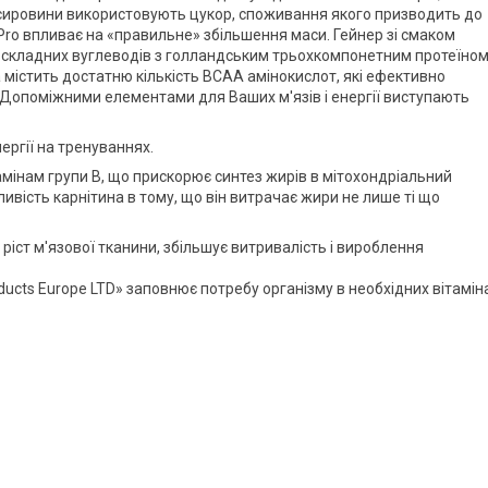
ті сировини використовують цукор, споживання якого призводить до
ro впливає на «правильне» збільшення маси. Гейнер зі смаком
х і складних вуглеводів з голландським трьохкомпонетним протеїно
 містить достатню кількість ВСАА амінокислот, які ефективно
. Допоміжними елементами для Ваших м'язів і енергії виступають
ергії на тренуваннях.
амінам групи В, що прискорює синтез жирів в мітохондріальний
ливість карнітина в тому, що він витрачає жири не лише ті що
іст м'язової тканини, збільшує витривалість і вироблення
ucts Europe LTD» заповнює потребу організму в необхідних вітамін