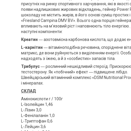
присутніх на ринку спортивного харчування, які в якос
появи надлишкових жирових відкладень, гейнер Power P
шоколаду не містить жирів, в його основі суміш прости
«Friesland Campina DMV BV». Всього одна порція гейнера
впливають на м'язовий ріст і наповнюють тіло енергією
наступні компоненти:
Креатин
― азотовмісна карбонова кислота, що додає ен
L-карнітин
― вітаміноподібна речовина, споріднене віт
матрикс, де вони руйнуються з виділенням енергії. Особ
надходять з їжею, а й з «особистих» запасів тіла.
Трибулус
― рослинний нешкідливий стероїд. Прискорює р
тестостерону. Як «побічний» ефект ― підвищене лібідо.
Швейцарський вітамінний комплекс «DSM Nutritional Prod
і мінералах.
СКЛАД
:
Амінокислоти г / 100г
L-Ізолейцин 1,46
L-Лізин 3,0
L-Фенілаланін 1,0
L-Триптофан 0,6
L-Лейцин 3,6