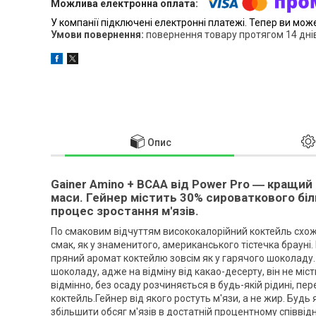
У компанії підключені електронні платежі. Тепер ви мож
повернення товару протягом 14 дні
Опис
Gainer Amino + BCAA від Power Pro
― кращий
маси. Гейнер містить 30% сироваткового біл
процес зростання м'язів.
По смаковим відчуттям висококалорійний коктейль схожи
смак, як у знаменитого, американського тістечка брауні
пряний аромат коктейлю зовсім як у гарячого шоколаду
шоколаду, адже на відміну від какао-десерту, він не міс
відмінно, без осаду розчиняється в будь-якій рідині, п
коктейль.Гейнер від якого ростуть м'язи, а не жир. Буд
збільшити обсяг м'язів в достатній процентному співвідн