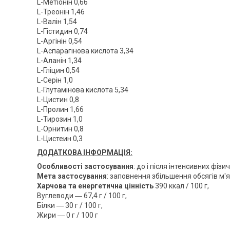
L-Метіонін 0,66
L-Треонін 1,46
L-Валін 1,54
L-Гістидин 0,74
L-Аргінін 0,54
L-Аспарагінова кислота 3,34
L-Аланін 1,34
L-Гліцин 0,54
L-Серін 1,0
L-Глутамінова кислота 5,34
L-Цистин 0,8
L-Пролин 1,66
L-Тирозин 1,0
L-Орнитин 0,8
L-Цистеин 0,3
ДОДАТКОВА ІНФОРМАЦІЯ:
Особливості застосування
: до і після інтенсивних фіз
Мета застосування
: заповнення збільшення обсягів м'яз
Харчова та енергетична цінність
390 ккал / 100 г,
Вуглеводи ― 67,4 г / 100 г,
Білки ― 30 г / 100 г,
Жири ― 0 г / 100 г