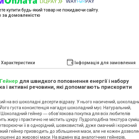
ете купити будь-який товар не покидаючи сайту.
в
за домовленістю
Характеристики
Інформація для замовлення
Гейнер
для швидкого поповнення енергії і набору
ка і активні речовини, які допомагають прискорити
й на всі шоколадні десерти відразу. У нього насичений, шоколадн
. Його густа консистенція нагадує шоколадний мус. Натуральний,
. Шоколадний гейнер ― обов'язкова покупка для всіх любителів
тить жиру і практично не містить цукру. Пудроподібна текстура суміш
еретворюючи її в однорідний, шовковистий, дуже смачний і корисний
ь який гейнер призводить до збільшення маси, але не кожен дозволя
ошенні до жирової маси. На відміну від аналогічних гейнерів,