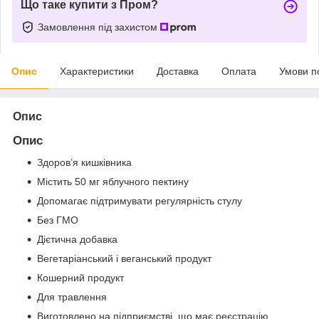
Що таке купити з Пром?
Замовлення під захистом
Опис
Характеристики
Доставка
Оплата
Умови п
Опис
Опис
Здоров’я кишківника
Містить 50 мг яблучного пектину
Допомагає підтримувати регулярність стулу
Без ГМО
Дієтична добавка
Вегетаріанський і веганський продукт
Кошерний продукт
Для травлення
Виготовлено на підприємстві, що має реєстрацію