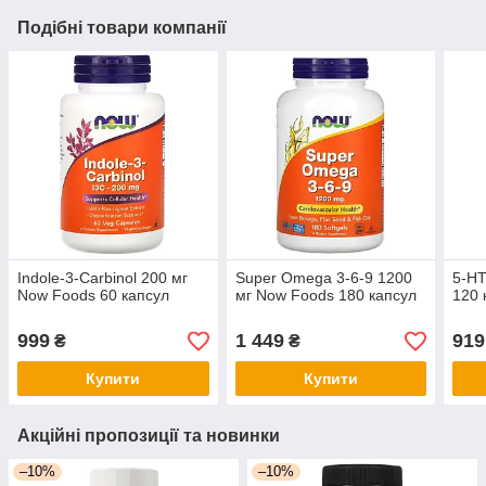
Подібні товари компанії
Indole-3-Carbinol 200 мг
Super Omega 3-6-9 1200
5-HT
Now Foods 60 капсул
мг Now Foods 180 капсул
120 
999
1 449
919
₴
₴
Купити
Купити
Акційні пропозиції та новинки
–10%
–10%