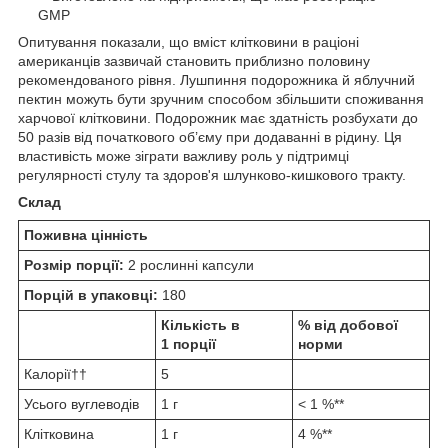
GMP
Опитування показали, що вміст клітковини в раціоні
американців зазвичай становить приблизно половину
рекомендованого рівня. Лушпиння подорожника й яблучний
пектин можуть бути зручним способом збільшити споживання
харчової клітковини. Подорожник має здатність розбухати до
50 разів від початкового об’єму при додаванні в рідину. Ця
властивість може зіграти важливу роль у підтримці
регулярності стулу та здоров'я шлунково-кишкового тракту.
Склад
Поживна цінність
Розмір порції:
2 рослинні капсули
Порцій в упаковці:
180
Кількість в
% від добової
1 порції
норми
Калорії††
5
Усього вуглеводів
1 г
< 1 %**
Клітковина
1 г
4 %**