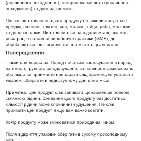
(рослинного походження), стеаринова кислота (рослинного
походження) та діоксид кремнію.
Під час виготовлення цього продукту не використовуються
дріжджі, пшениці, глютен, соя, молоко, яйця, риба, молюски
та деревні горіхи. Виготовляється на підприємстві, яке має
реєстрацію належної виробничої практики (GMP), де
обробляються інші інгредієнти, що містять ці алергени.
Попередження
Тільки для дорослих. Перед початком застосування в період
вагітності, грудного вигодовування, за наявності захворювань
або якщо ви приймаєте препарати слід проконсультуватися з
лікарем. Зберігати в недоступному для дітей місці.
Примітка
. Цей продукт слід запивати щонайменше повною
склянкою рідини. Вживання цього продукту без достатньої
кількості рідини може спричинити удушення. Не слід
приймати цей продукт, якщо вам важко ковтати.
Колір продукту може змінюватися природним чином.
Після відкриття упаковки зберігати в сухому прохолодному
місці.