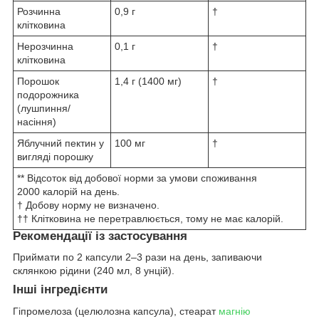
Розчинна
0,9 г
†
клітковина
Нерозчинна
0,1 г
†
клітковина
Порошок
1,4 г (1400 мг)
†
подорожника
(лушпиння/
насіння)
Яблучний пектин у
100 мг
†
вигляді порошку
** Відсоток від добової норми за умови споживання
2000 калорій на день.
† Добову норму не визначено.
†† Клітковина не перетравлюється, тому не має калорій.
Рекомендації із застосування
Приймати по 2 капсули 2–3 рази на день, запиваючи
склянкою рідини (240 мл, 8 унцій).
Інші інгредієнти
Гіпромелоза (целюлозна капсула), стеарат
магнію