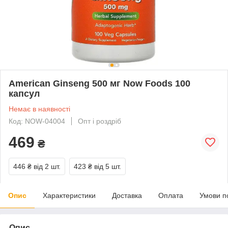
American Ginseng 500 мг Now Foods 100
капсул
Немає в наявності
Код: NOW-04004
Опт і роздріб
469
₴
446 ₴
від 2 шт.
423 ₴
від 5 шт.
Опис
Характеристики
Доставка
Оплата
Умови п
Опис