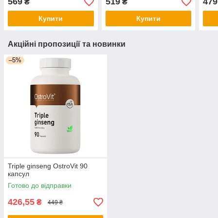
569
519
479
₴
₴
Купити
Купити
Акційні пропозиції та новинки
–5%
Triple ginseng OstroVit 90
капсул
Готово до відправки
426,55
₴
449 ₴