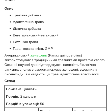
Опис
Трав'яна добавка
Адаптогенна трава
Дієтична добавка
Вегетаріанський-веганський
Ботанічні трави
Гарантована якість GMP
Американський
женьшень
(Panax quinquefolius)
використовувався традиційними травниками протягом століть.
Останні наукові дані підтверджують наявність біологічно
активних сполук в американському женьшені, відомих як
гінсенозиди, які надають цій траві адаптогенні властивості.
Склад
Поживна цінність
Порція:
2 капсули
Порцій в упаковці:
50