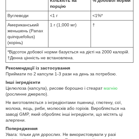
Кількість на
% добової норми
порцію
Вуглеводи
<1 г
<1%*
Американський
1 г (1,000 мг)
†
женьшень (Panax
quinquefolius)
(корінь)
*Відсоток добової норми базується на дієті на 2000 калорій.
†Денна цінність не встановлена.
Рекомендації із застосування
Приймати по 2 капсули 1-3 рази на день за потребою.
Інші інгредієнти
Целюлоза (капсула), рисове борошно і стеарат
магнію
(рослинне джерело).
Не виготовляється з інгредієнтами пшениці, глютену, сої,
молока, яєць, риби, молюсків або горіхів. Виробляється на
заводі GMP, який обробляє інші інгредієнти, що містять ці
алергени.
Попередження
Увага: тільки для дорослих. Не використовувати у разі