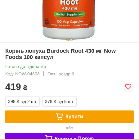
Корінь лопуха Burdock Root 430 мг Now
Foods 100 капсул
Готово до відправки
Код: NOW-04608
Опт і роздріб
419
₴
398 ₴
від 2 шт.
378 ₴
від 5 шт.
Купити
або
Купити з