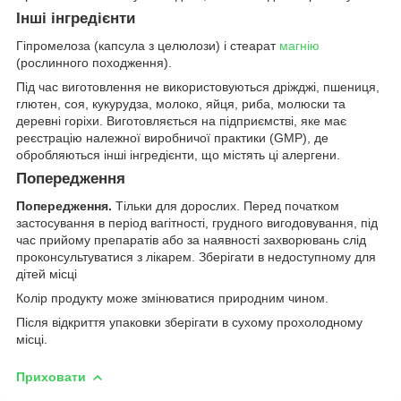
Інші інгредієнти
Гіпромелоза (капсула з целюлози) і стеарат
магнію
(рослинного походження).
Під час виготовлення не використовуються дріжджі, пшениця,
глютен, соя, кукурудза, молоко, яйця, риба, молюски та
деревні горіхи. Виготовляється на підприємстві, яке має
реєстрацію належної виробничої практики (GMP), де
обробляються інші інгредієнти, що містять ці алергени.
Попередження
Попередження.
Тільки для дорослих. Перед початком
застосування в період вагітності, грудного вигодовування, під
час прийому препаратів або за наявності захворювань слід
проконсультуватися з лікарем. Зберігати в недоступному для
дітей місці
Колір продукту може змінюватися природним чином.
Після відкриття упаковки зберігати в сухому прохолодному
місці.
Приховати