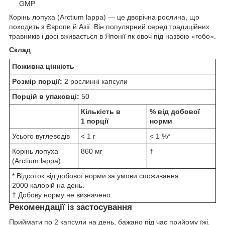
GMP
Корінь лопуха (Arctium lappa) — це дворічна рослина, що
походить з Європи й Азії. Він популярний серед традиційних
травників і досі вживається в Японії як овоч під назвою «гобо».
Склад
Поживна цінність
Розмір порції:
2 рослинні капсули
Порцій в упаковці:
50
Кількість в
% від добової
1 порції
норми
Усього вуглеводів
< 1 г
< 1 %*
Корінь лопуха
860 мг
†
(Arctium lappa)
* Відсоток від добової норми за умови споживання
2000 калорій на день.
† Добову норму не визначено.
Рекомендації із застосування
Приймати по 2 капсули на день, бажано під час прийому їжі.