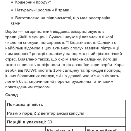
Кошерний продукт
Натуральні рослини й трави
Виготовлено на підприємстві, що має реєстрацію
GMP
Верба — чагарник, який віддавна використовують в
традиційній медицині. Сучасні науковці виявили в її корі
численні сполуки, які сприяють її біоактивності. Саліцин є
найбільш відомою з цих активних сполук завдяки підтримці
ним здорової реакції організму на нормальний фізіологічний
стрес. Виявлено також, що окрім власне саліцину, його дії
також сприяють поліфеноли та флавоноїди кори верби. Кора
верби від NOW® містить 15% саліцину та природні пропорції
інших біоактивних сполук, які на деякий час м‘яко знімають
легкий біль, спричинений перенапруженням та типовим
повсякденним стресом.
Склад
Поживна цінність
Розмір порції:
2 вегетаріанські капсули
Порцій в упаковці:
50
Кількість в 1
% від добової