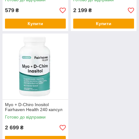
579
2 199
₴
₴
Купити
Купити
Myo + D-Chiro Inositol
Fairhaven Health 240 капсул
Готово до відправки
2 699
₴