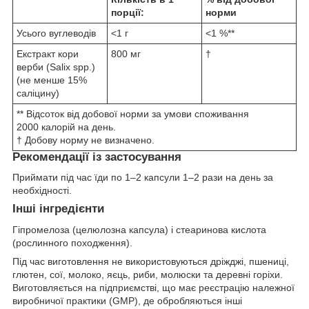
порції:
норми
Усього вуглеводів
<1 г
<1 %**
Екстракт кори
800 мг
†
верби (Salix spp.)
(не менше 15%
саліцину)
** Відсоток від добової норми за умови споживання
2000 калорій на день.
† Добову норму не визначено.
Рекомендації із застосування
Приймати під час їди по 1–2 капсули 1–2 рази на день за
необхідності.
Інші інгредієнти
Гіпромелоза (целюлозна капсула) і стеаринова кислота
(рослинного походження).
Під час виготовлення не використовуються дріжджі, пшениці,
глютен, сої, молоко, яєць, риби, молюски та деревні горіхи.
Виготовляється на підприємстві, що має реєстрацію належної
виробничої практики (GMP), де обробляються інші