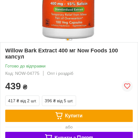
Willow Bark Extract 400 мг Now Foods 100
капсул
Готово до відправки
Код: NOW-04775
Опт і роздріб
439
₴
417 ₴
від 2 шт.
396 ₴
від 5 шт.
Купити
або
Купити з