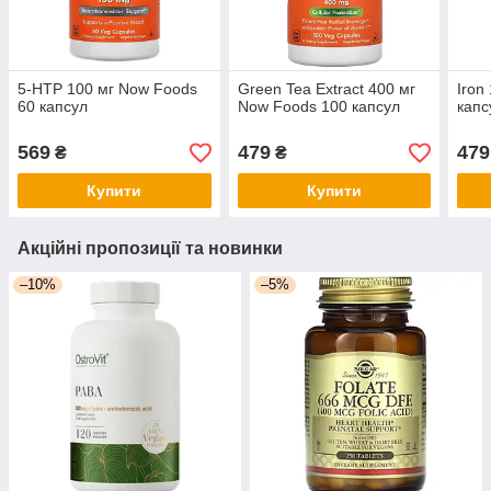
5-HTP 100 мг Now Foods
Green Tea Extract 400 мг
Iron
60 капсул
Now Foods 100 капсул
капс
569
479
479
₴
₴
Купити
Купити
Акційні пропозиції та новинки
–10%
–5%