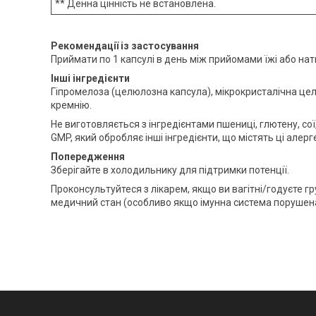
** Денна цінність не встановлена.
Рекомендації із застосування
Приймати по 1 капсулі в день між прийомами їжі або на
Інші інгредієнти
Гіпромелоза (целюлозна капсула), мікрокристалічна цел
кремнію.
Не виготовляється з інгредієнтами пшениці, глютену, сої,
GMP, який обробляє інші інгредієнти, що містять ці алерг
Попередження
Зберігайте в холодильнику для підтримки потенції.
Проконсультуйтеся з лікарем, якщо ви вагітні/годуєте г
медичний стан (особливо якщо імунна система порушена)