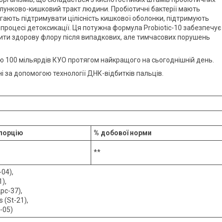
 шлунково-кишковий тракт людини. Пробіотичні бактерії мають
гають підтримувати цілісність кишкової оболонки, підтримують
процесі детоксикації. Ця потужна формула Probiotic-10 забезпечує
вити здорову флору після випадкових, але тимчасових порушень
ю 100 мільярдів КУО протягом найкращого на сьогоднішній день.
і за допомогою технології ДНК-відбитків пальців.
 порцію
% добової норми
**
-04),
1),
Lpc-37),
 (St-21),
I-05)