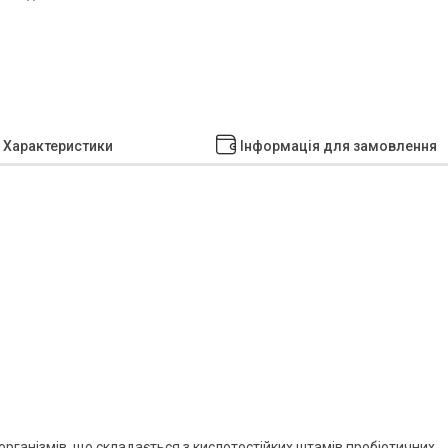
Характеристики
Інформація для замовлення
організмів, що складається з кислотостійких штамів пробіотичних