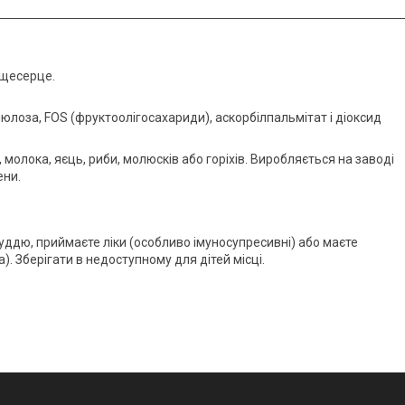
тщесерце.
юлоза, FOS (фруктоолігосахариди), аскорбілпальмітат і діоксид
 молока, яєць, риби, молюсків або горіхів. Виробляється на заводі
ени.
руддю, приймаєте ліки (особливо імуносупресивні) або маєте
. Зберігати в недоступному для дітей місці.