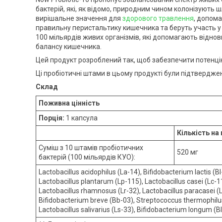
бактерій, які, як відомо, природним чином колонізують
вирішальне значення для
здорового травлення
, допома
правильну перистальтику кишечника та беруть участь у 
100 мільярдів живих організмів, які допомагають відно
балансу кишечника.
Цей продукт розроблений так, щоб забезпечити потенці
Ці пробіотичні штами в цьому продукті були підтверджен
Склад
Поживна цінність
Порція:
1 капсула
Кількість на
Суміш з 10 штамів пробіотичних
520 мг
бактерій (100 мільярдів КУО):
Lactobacillus acidophilus (La-14), Bifidobacterium lactis (BI
Lactobacillus plantarum (Lp-115), Lactobacillus casei (Lc-1
Lactobacillus rhamnosus (Lr-32), Lactobacillus paracasei (
Bifidobacterium breve (Bb-03), Streptococcus thermophilus
Lactobacillus salivarius (Ls-33), Bifidobacterium longum (B