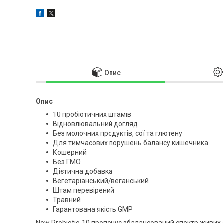
Опис
Опис
10 пробіотичних штамів
Відновлювальний догляд
Без молочних продуктів, сої та глютену
Для тимчасових порушень балансу кишечника
Кошерний
Без ГМО
Дієтична добавка
Вегетаріанський/веганський
Штам перевірений
Травний
Гарантована якість GMP
Now Probiotic-10 пропонує збалансований спектр живих 