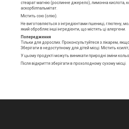
стеарат магнію (рослинне джерело), ​​лимонна кислота,
аскорбілпальмітат.
Містить сою (олію).
Не виготовляється з інгредієнтами пшениці, глютену, мол
який обробляє інші інгредієнти, що містять ці алергени.
Попередження
Тільки для дорослих. Проконсультуйтеся з лікарем, якщо
Зберігати в недоступному для дітей місці. Містить ксилі
У цьому продукті можуть виникати природні зміни кольо
Після відкриття зберігати в прохолодному сухому місці.