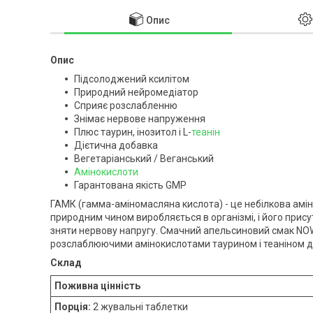
Опис
Опис
Підсолоджений ксилітом
Природний нейромедіатор
Сприяє розслабленню
Знімає нервове напруження
Плюс таурин, інозитол і L-
теанін
Дієтична добавка
Вегетаріанський / Веганський
Амінокислоти
Гарантована якість GMP
ГАМК (гамма-аміномасляна кислота) - це небілкова амі
природним чином виробляється в організмі, і його прису
зняти нервову напругу. Смачний апельсиновий смак NO
розслаблюючими амінокислотами таурином і теаніном дл
Склад
Поживна цінність
Порція:
2 жувальні таблетки