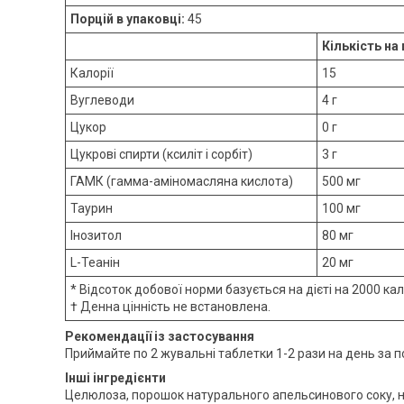
Порцій в упаковці:
45
Кількість на
Калорії
15
Вуглеводи
4 г
Цукор
0 г
Цукрові спирти (ксиліт і сорбіт)
3 г
ГАМК (гамма-аміномасляна кислота)
500 мг
Таурин
100 мг
Інозитол
80 мг
L-Теанін
20 мг
* Відсоток добової норми базується на дієті на 2000 кал
† Денна цінність не встановлена.
Рекомендації із застосування
Приймайте по 2 жувальні таблетки 1-2 рази на день за
Інші інгредієнти
Целюлоза, порошок натурального апельсинового соку, на