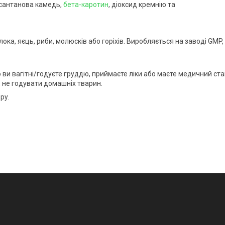
 ксантанова камедь,
бета-каротин
, діоксид кремнію та
ока, яєць, риби, молюсків або горіхів. Виробляється на заводі GMP,
 ви вагітні/годуєте груддю, приймаєте ліки або маєте медичний ста
т, не годувати домашніх тварин.
ру.