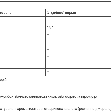
 порцію
% добової норми
1%*
†
†
†
†
†
†
орій.
 потребою, бажано запиваючи соком або водою натщесерце.
туральні ароматизатори, стеаринова кислота (рослинне джерело), 