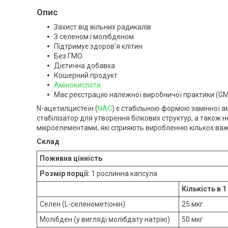
Опис
Захист від вільних радикалів
З селеном і молібденом
Підтримує здоров’я клітин
Без ГМО
Дієтична добавка
Кошерний продукт
Амінокислоти
Має реєстрацію належної виробничої практики (G
N-ацетилцистеїн (
NAC
) є стабільною формою замінної ам
стабілізатор для утворення білкових структур, а також 
мікроелементами, які сприяють виробленню кількох ва
Склад
Поживна цінність
Розмір порції:
1 рослинна капсула
Кількість в 1
Селен (L-селенометіонін)
25 мкг
Молібден (у вигляді молібдату натрію)
50 мкг