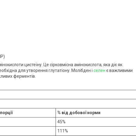
MP)
інокислоти цистеїну. Це сірковмісна амінокислота, яка діє як
необхідна для утворення глутатіону. Молібден і
селен
є важливими
жливих ферментів.
 порції
% від добової норми
45%
111%