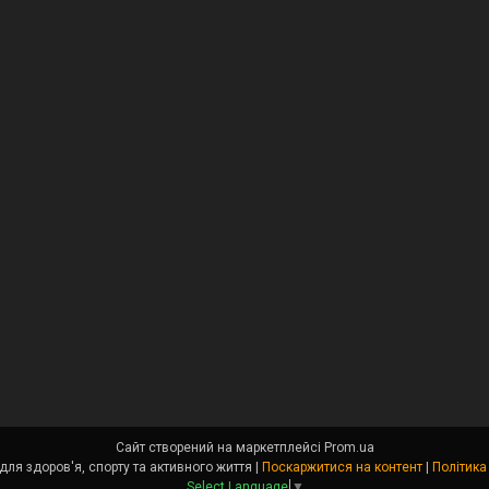
Сайт створений на маркетплейсі
Prom.ua
Angel Fit - товари для здоров'я, спорту та активного життя |
Поскаржитися на контент
|
Політика
Select Language
▼