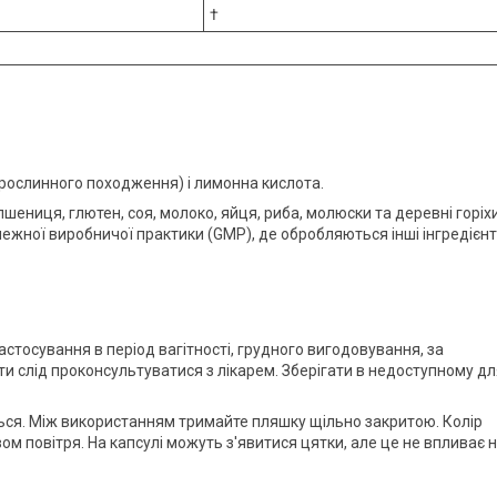
†
(рослинного походження) і лимонна кислота.
ениця, глютен, соя, молоко, яйця, риба, молюски та деревні горіхи
ежної виробничої практики (GMP), де обробляються інші інгредієнт
стосування в період вагітності, грудного вигодовування, за
и слід проконсультуватися з лікарем. Зберігати в недоступному дл
ться. Між використанням тримайте пляшку щільно закритою. Колір
 повітря. На капсулі можуть з'явитися цятки, але це не впливає 