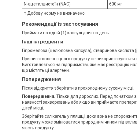
N-ацетилцистеїн (NAC)
600 мг
† Добову норму не визначено.
Рекомендації із застосування
Приймати по одній (1) капсулі двічі на день.
Інші інгредієнти
Гіпромелоза (целюлозна капсула), стеаринова кислота 
При виготовленні цього продукту не використовуються пш
Виготовляється на підприємстві, яке має реєстрацію нал
що містять ці алергени.
Попередження
Після відкриття зберігати в прохолодному сухому місці.
Попередження.
Тільки для дорослих. Перед початком за
наявності захворювань або якщо ви приймаєте препарат
дітей місці.
Зберігайте силікагель у пляшці, доки вона не спорожни
продукту може змінюватися природним чином під впливом
якість продукту.