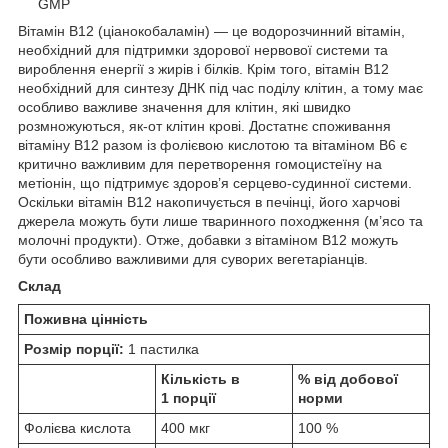
GMP
Вітамін B12 (ціанокобаламін) — це водорозчинний вітамін,
необхідний для підтримки здорової нервової системи та
вироблення енергії з жирів і білків. Крім того, вітамін B12
необхідний для синтезу ДНК під час поділу клітин, а тому має
особливо важливе значення для клітин, які швидко
розмножуються, як-от клітин крові. Достатнє споживання
вітаміну B12 разом із фолієвою кислотою та вітаміном B6 є
критично важливим для перетворення гомоцистеїну на
метіонін, що підтримує здоров’я серцево-судинної системи.
Оскільки вітамін B12 накопичується в печінці, його харчові
джерела можуть бути лише тваринного походження (м’ясо та
молочні продукти). Отже, добавки з вітаміном B12 можуть
бути особливо важливими для суворих вегетаріанців.
Склад
Поживна цінність
Розмір порції:
1 пастилка
Кількість в
% від добової
1 порції
норми
Фолієва кислота
400 мкг
100 %