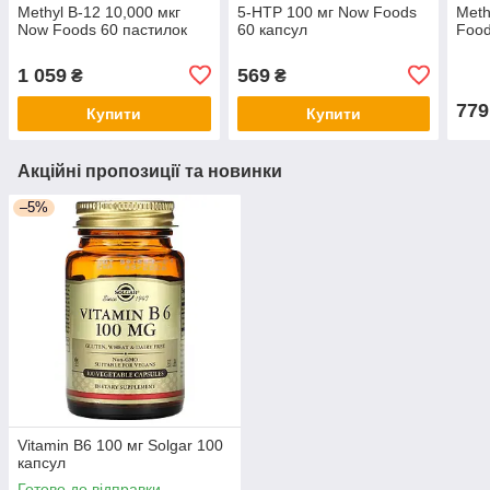
Methyl B-12 10,000 мкг
5-HTP 100 мг Now Foods
Meth
Now Foods 60 пастилок
60 капсул
Food
1 059
569
₴
₴
779
Купити
Купити
Акційні пропозиції та новинки
–5%
Vitamin B6 100 мг Solgar 100
капсул
Готово до відправки