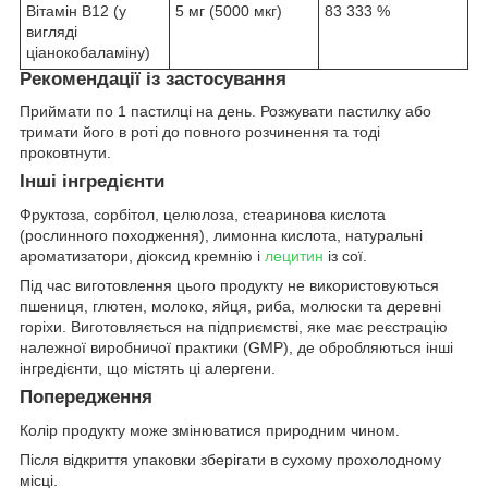
Вітамін B12 (у
5 мг (5000 мкг)
83 333 %
вигляді
ціанокобаламіну)
Рекомендації із застосування
Приймати по 1 пастилці на день. Розжувати пастилку або
тримати його в роті до повного розчинення та тоді
проковтнути.
Інші інгредієнти
Фруктоза, сорбітол, целюлоза, стеаринова кислота
(рослинного походження), лимонна кислота, натуральні
ароматизатори, діоксид кремнію і
лецитин
із сої.
Під час виготовлення цього продукту не використовуються
пшениця, глютен, молоко, яйця, риба, молюски та деревні
горіхи. Виготовляється на підприємстві, яке має реєстрацію
належної виробничої практики (GMP), де обробляються інші
інгредієнти, що містять ці алергени.
Попередження
Колір продукту може змінюватися природним чином.
Після відкриття упаковки зберігати в сухому прохолодному
місці.