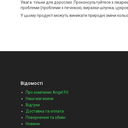
Увага: тільки для дорослих. Проконсультуйтеся з лікаре
проблеми (проблеми з печінкою, виразки шлунка, цукрови
У цьому продукті можуть виникати природні зміни кольо
Відомості
Про компанію Angel Fit
Наші магазини
Відгуки
Доставка та оплата
Повернення та обмін
Новини