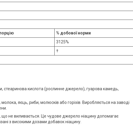
 порцію
% добової норми
3125%
†
 стеаринова кислота (рослинне джерело), ​​гуарова камедь,
 молока, яєць, риби, молюсків або горіхів. Виробляється на заводі
ени.
у, що не виливається. Це чудове джерело ніацину допомагає
зані з високими дозами добавок ніацину.