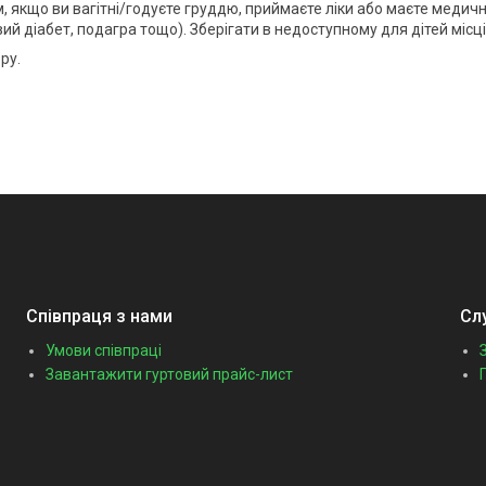
м, якщо ви вагітні/годуєте груддю, приймаєте ліки або маєте медичн
й діабет, подагра тощо). Зберігати в недоступному для дітей місці
ру.
Співпраця з нами
Сл
Умови співпраці
Завантажити гуртовий прайс-лист