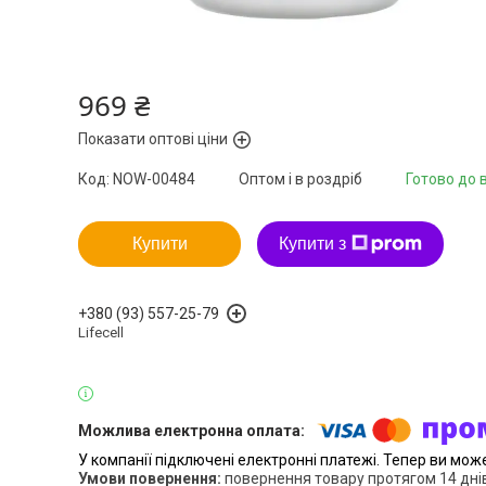
969 ₴
Показати оптові ціни
Код:
NOW-00484
Оптом і в роздріб
Готово до 
Купити
Купити з
+380 (93) 557-25-79
Lifecell
У компанії підключені електронні платежі. Тепер ви мож
повернення товару протягом 14 дні