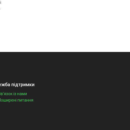
і
.
ужба підтримки
Зв'язок із нами
Поширені питання