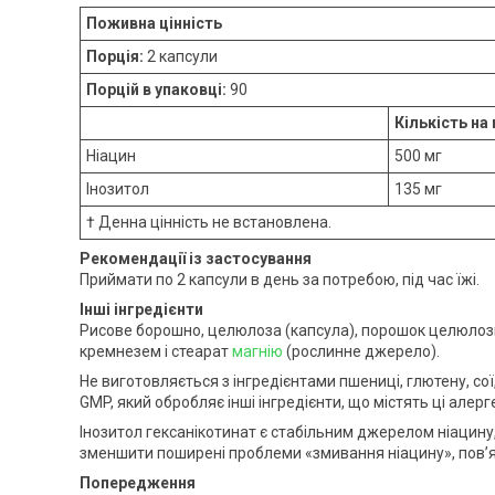
Поживна цінність
Порція:
2 капсули
Порцій в упаковці:
90
Кількість на
Ніацин
500 мг
Інозитол
135 мг
† Денна цінність не встановлена.
Рекомендації із застосування
Приймати по 2 капсули в день за потребою, під час їжі.
Інші інгредієнти
Рисове борошно, целюлоза (капсула), порошок целюлози,
кремнезем і стеарат
магнію
(рослинне джерело).
Не виготовляється з інгредієнтами пшениці, глютену, сої,
GMP, який обробляє інші інгредієнти, що містять ці алерг
Інозитол гексанікотинат є стабільним джерелом ніацин
зменшити поширені проблеми «змивання ніацину», пов’я
Попередження