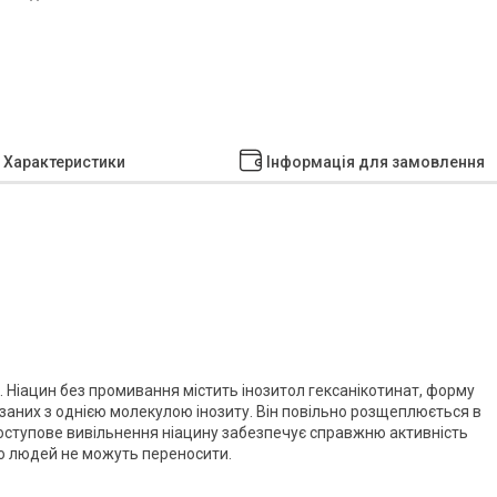
Характеристики
Інформація для замовлення
у. Ніацин без промивання містить інозитол гексанікотинат, форму
язаних з однією молекулою інозиту. Він повільно розщеплюється в
 поступове вивільнення ніацину забезпечує справжню активність
то людей не можуть переносити.