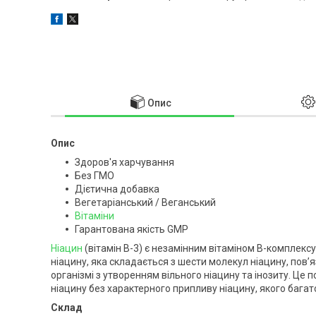
Опис
Опис
Здоров'я харчування
Без ГМО
Дієтична добавка
Вегетаріанський / Веганський
Вітаміни
Гарантована якість GMP
Ніацин
(вітамін B-3) є незамінним вітаміном B-комплекс
ніацину, яка складається з шести молекул ніацину, пов’
організмі з утворенням вільного ніацину та інозиту. Це
ніацину без характерного припливу ніацину, якого бага
Склад