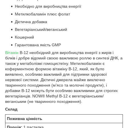
Необхідно для виробництва енергії
Метилкобаламін плюс фолат
Дієтична добавка
Вегетаріанський/веганський
Кошерний
Гарантована якість GMP
Вітамін
B-12 необхідний для виробництва енергії з жирів і
білків і добре відомий своєю важливою роллю в синтезі ДНК, а
також у метаболізмі гомоцистеїну. Метилкобаламін є
коферментною формою вітаміну B-12, який, як було
виявлено, особливо важливий для підтримки здорової
нервової системи. Дієтичні джерела майже виключно
тваринного походження (м’ясо та молочні продукти), і
добавки B-12 можуть бути особливо важливими для строгих
вегетаріанців. NOW® Methyl B-12 є вегетаріанським/
веганським (не тваринного походження).
Склад
Поживна цінність
Порція:
1 пастилка