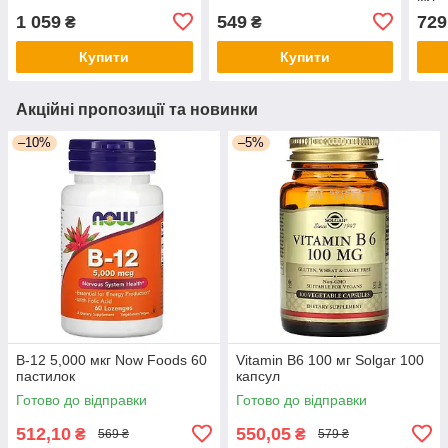
1 059
549
729
₴
₴
Купити
Купити
Акційні пропозиції та новинки
–10%
–5%
B-12 5,000 мкг Now Foods 60
Vitamin B6 100 мг Solgar 100
пастилок
капсул
Готово до відправки
Готово до відправки
512,10
550,05
₴
₴
569 ₴
579 ₴