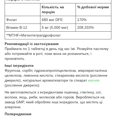
Кількість на
% добової норми
порцію
Фолат
680 мкг DFE
170%
Вітамін B-12
5 мг (5,000 мкг)
208,333%
**MTHF=Метилтетрагідрофолат
Рекомендації із застосування
Приймати по 1 таблетці в день під час їжі. Розжуйте пастилку
або потримайте в роті, поки вона не розчиниться, і
проковтніть.
Інші інгредієнти
Фруктоза, сорбіт, гідроксипропілцелюлоза, мікрокристалічна
целюлоза, лимонна кислота, стеаринова кислота (рослинне
джерело), ​​натуральні ароматизатори та стеарат
магнію
(рослинне джерело).
Не виготовляється з інгредієнтами пшениці, глютену, сої,
молока, яєць, риби, молюсків або горіхів. Виробляється на
заводі GMP, який обробляє інші інгредієнти, що містять ці
алергени.
Попередження