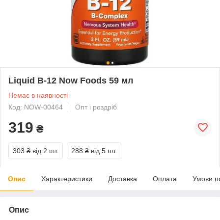
Liquid B-12 Now Foods 59 мл
Немає в наявності
Код: NOW-00464
Опт і роздріб
319
₴
303 ₴
від 2 шт.
288 ₴
від 5 шт.
Опис
Характеристики
Доставка
Оплата
Умови п
Опис