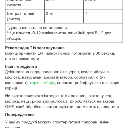
кислота
Екстракт стевії
2 мг
†
(листя)
†Денна цінність не встановлена.
**Ця кількість B-12 еквівалентна звичайній дозі B-12 для
ін'єкцій.
Рекомендації із застосування
Вранці прийняти 1/4 чайної ложки, потримати в 30 секунд,
потім проковтнути.
Інші інгредієнти
Деіонізована вода, рослинний гліцерин, ксиліт, яблучна
кислота, натуральні ароматизатори, сорбат калію (як
консервант),
корінь імбиру
, волокно грейпфрута та олія кори
кориці.
Не виготовляється з інгредієнтами пшениці, глютену, сої,
молока, яєць, риби або молюсків. Виробляється на заводі
GMP, який обробляє інші інгредієнти, що містять ці алергени.
Попередження
У цьому продукті можуть спостерігатися природні зміни
кольору.