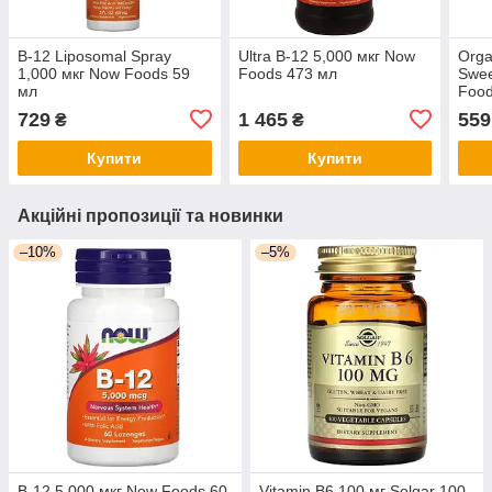
B-12 Liposomal Spray
Ultra B-12 5,000 мкг Now
Orga
1,000 мкг Now Foods 59
Foods 473 мл
Swee
мл
Food
729
1 465
559
₴
₴
Купити
Купити
Акційні пропозиції та новинки
–10%
–5%
B-12 5,000 мкг Now Foods 60
Vitamin B6 100 мг Solgar 100