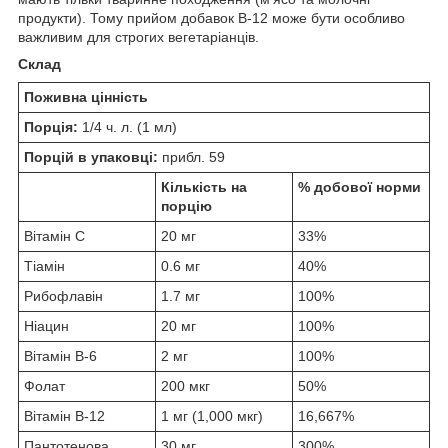
продукти). Тому прийом добавок B-12 може бути особливо
важливим для строгих вегетаріанців.
Склад
Поживна цінність
Порція:
1/4 ч. л. (1 мл)
Порцій в упаковці:
прибл. 59
Кількість на
% добової норми
порцію
Вітамін С
20 мг
33%
Тіамін
0.6 мг
40%
Рибофлавін
1.7 мг
100%
Ніацин
20 мг
100%
Вітамін B-6
2 мг
100%
Фолат
200 мкг
50%
Вітамін B-12
1 мг (1,000 мкг)
16,667%
Пантотенова
30 мг
300%