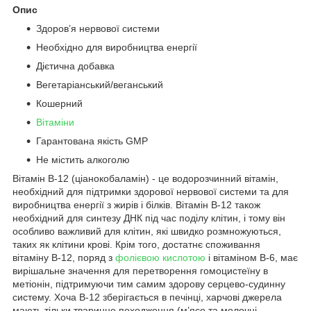
Опис
Здоров’я нервової системи
Необхідно для виробництва енергії
Дієтична добавка
Вегетаріанський/веганський
Кошерний
Вітаміни
Гарантована якість GMP
Не містить алкоголю
Вітамін B-12 (ціанокобаламін) - це водорозчинний вітамін,
необхідний для підтримки здорової нервової системи та для
виробництва енергії з жирів і білків. Вітамін B-12 також
необхідний для синтезу ДНК під час поділу клітин, і тому він
особливо важливий для клітин, які швидко розмножуються,
таких як клітини крові. Крім того, достатнє споживання
вітаміну B-12, поряд з
фолієвою кислотою
і вітаміном B-6, має
вирішальне значення для перетворення гомоцистеїну в
метіонін, підтримуючи тим самим здорову серцево-судинну
систему. Хоча B-12 зберігається в печінці, харчові джерела
мають тільки тваринне походження (м’ясо та молочні