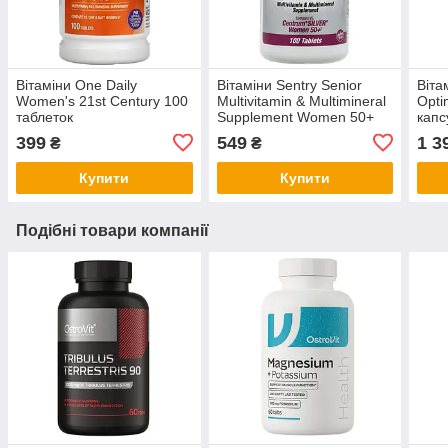
Вітаміни One Daily
Вітаміни Sentry Senior
Віта
Women's 21st Century 100
Multivitamin & Multimineral
Opti
таблеток
Supplement Women 50+
капс
21st Century 100 таблеток
399
549
1 3
₴
₴
Купити
Купити
Подібні товари компанії