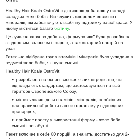
Healthy Hair Koala OstroVit є дієтичною добавкою у вигляді
солодких желе бобів. Він служить джерелом вітамінів і
мінералів, які забезпечують всебічну підтримку вашої краси. У
ньому міститься багато
біотину
.
Це сучасна харчова добавка, формула якої була розроблена
зі здоровим волоссям і шкірою, а також гарний настрій на
увазі.
Ретельно відібрана група вітамінів і мінералів була укладена в
ведмежі желе боби, які дуже смачні.
Healthy Hair Koala OstroVit:
розроблена на основі високоякісних інгредієнтів, які
відповідають стандартам, що застосовуються на всій
території Європейського Союзу,
містить значні дози вітамінів і мінералів, необхідних
для правильної роботи вашого організму у відповідних
пропорціях,
приймає просту у використанні форму - желе боби
смачні і незабутні.
Пакет включає в себе 60 порцій, а значить, достатньо для
2-