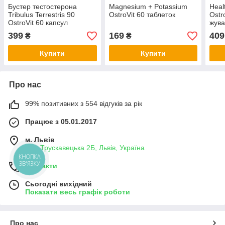
Бустер тестостерона
Magnesium + Potassium
Heal
Tribulus Terrestris 90
OstroVit 60 таблеток
Ostr
OstroVit 60 капсул
жува
399
169
409
₴
₴
Купити
Купити
Про нас
99% позитивних з 554 відгуків за рік
Працює з 05.01.2017
м. Львів
вул. Трускавецька 2Б, Львів, Україна
КНОПКА
ЗВ'ЯЗКУ
Контакти
Сьогодні вихідний
Показати весь графік роботи
Про нас