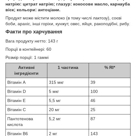
натрію: цитрат натрію; глазур: кокосове масло, карнауба
віск; кольори: антоціани.
Продукт може містити молоко (в тому числі лактозу), соєві
боби, арахіс, інші горіхи, кунжут, овес, яйця, ракоподібні, рибу.
Факти про харчування
Вага продукту нетто: 143 г
Порції в контейнері: 60
Розмір порції: 1 гаммі
Активні
1 частина
% RI*
інгредієнти
Вітамін А
315 мкг
39
Вітамін D
5 мкг
100
Вітамін Е
5,5 мг
46
Вітамін С
20 мг
25
Пантотенова
5,2 мг
87
кислота
Вітамін B6
2 мг
143