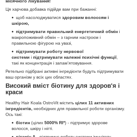
місячного лікування!
Ця харчова добавка підійде вам при бажанні:
щоб насолоджуватися
здоровим волоссям і
шкірою,
підтримувати правильний енергетичний обмін
і
макропоживний обмін – з гарним настроєм і
правильною фігурою на увазі,
підтримувати роботу нервової
системи
і
підтримувати належні психічні функції
,
такі як концентрація і запам'ятовування.
Ретельно підібрані активні інгредієнти будуть підтримувати
ваш організм у всіх цих областях.
Високий вміст біотину для здоров'я і
краси
Healthy Hair Koala OstroVit містить
цілих 11 активних
інгредієнтів,
необхідних для правильної роботи організму.
Ось такі:
біотин
(цілих
5000% RI*
) - підтримує здорове
волосся, шкіру і нігті.
вітамін А
- підтримує роботу системи імунітету.