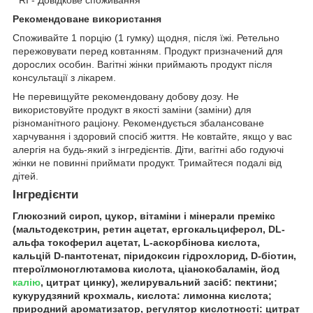
* RI - Довідкове споживання
Рекомендоване використання
Споживайте 1 порцію (1 гумку) щодня, після їжі. Ретельно
пережовувати перед ковтанням. Продукт призначений для
дорослих особин. Вагітні жінки приймають продукт після
консультації з лікарем.
Не перевищуйте рекомендовану добову дозу. Не
використовуйте продукт в якості заміни (заміни) для
різноманітного раціону. Рекомендується збалансоване
харчування і здоровий спосіб життя. Не ковтайте, якщо у вас
алергія на будь-який з інгредієнтів. Діти, вагітні або годуючі
жінки не повинні приймати продукт. Тримайтеся подалі від
дітей.
Інгредієнти
Глюкозний сироп, цукор, вітаміни і мінерали премікс
(мальтодекстрин, ретин ацетат, ергокальциферол, DL-
альфа токоферил ацетат, L-аскорбінова кислота,
кальцій D-пантотенат, піридоксин гідрохлорид, D-біотин,
птероїлмоноглютамова кислота, ціанокобаламін, йод
калію
, цитрат цинку), желирувальний засіб: пектини;
кукурудзяний крохмаль, кислота: лимонна кислота;
природний ароматизатор, регулятор кислотності: цитрат