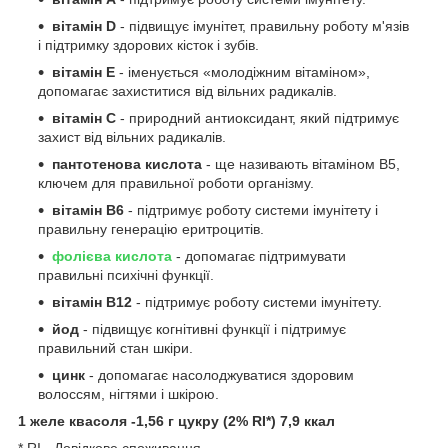
вітамін D
- підвищує імунітет, правильну роботу м'язів
і підтримку здорових кісток і зубів.
вітамін Е
- іменується «молодіжним вітаміном»,
допомагає захиститися від вільних радикалів.
вітамін С
- природний антиоксидант, який підтримує
захист від вільних радикалів.
пантотенова кислота
- ще називають вітаміном В5,
ключем для правильної роботи організму.
вітамін В6
- підтримує роботу системи імунітету і
правильну генерацію еритроцитів.
фолієва кислота
- допомагає підтримувати
правильні психічні функції.
вітамін В12
- підтримує роботу системи імунітету.
йод
- підвищує когнітивні функції і підтримує
правильний стан шкіри.
цинк
- допомагає насолоджуватися здоровим
волоссям, нігтями і шкірою.
1 желе квасоля -1,56 г цукру (2% RI*) 7,9 ккал