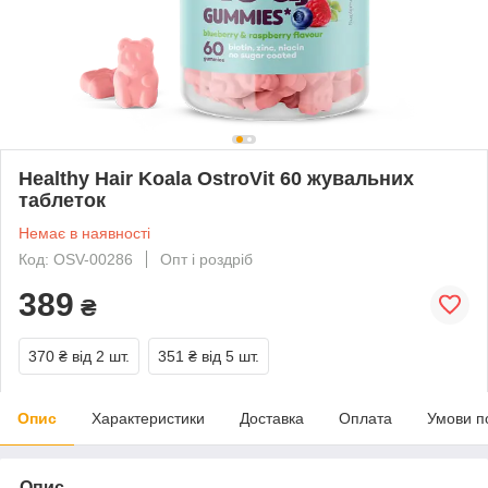
Healthy Hair Koala OstroVit 60 жувальних
таблеток
Немає в наявності
Код: OSV-00286
Опт і роздріб
389
₴
370 ₴
від 2 шт.
351 ₴
від 5 шт.
Опис
Характеристики
Доставка
Оплата
Умови п
Опис