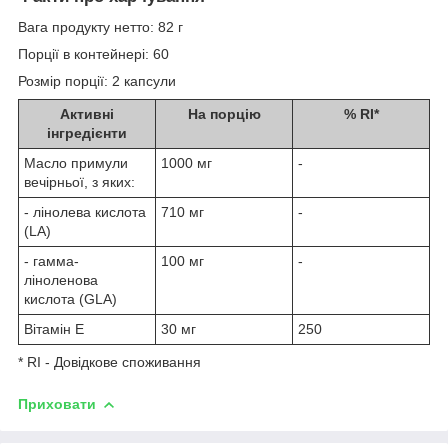
Вага продукту нетто: 82 г
Порції в контейнері: 60
Розмір порції: 2 капсули
Активні
На порцію
% RI*
інгредієнти
Масло примули
1000 мг
-
вечірньої, з яких:
- лінолева кислота
710 мг
-
(LA)
- гамма-
100 мг
-
ліноленова
кислота (GLA)
Вітамін Е
30 мг
250
* RI - Довідкове споживання
Приховати