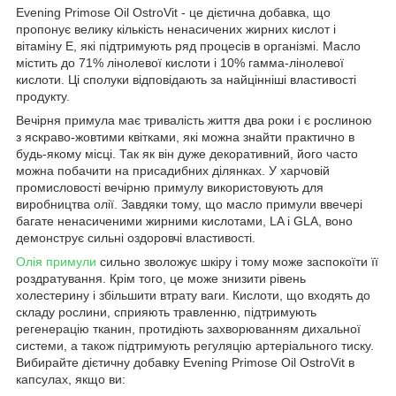
Evening Primose Oil OstroVit - це дієтична добавка, що
пропонує велику кількість ненасичених жирних кислот і
вітаміну Е, які підтримують ряд процесів в організмі. Масло
містить до 71% лінолевої кислоти і 10% гамма-лінолевої
кислоти. Ці сполуки відповідають за найцінніші властивості
продукту.
Вечірня примула має тривалість життя два роки і є рослиною
з яскраво-жовтими квітками, які можна знайти практично в
будь-якому місці. Так як він дуже декоративний, його часто
можна побачити на присадибних ділянках. У харчовій
промисловості вечірню примулу використовують для
виробництва олії. Завдяки тому, що масло примули ввечері
багате ненасиченими жирними кислотами, LA і GLA, воно
демонструє сильні оздоровчі властивості.
Олія примули
сильно зволожує шкіру і тому може заспокоїти її
роздратування. Крім того, це може знизити рівень
холестерину і збільшити втрату ваги. Кислоти, що входять до
складу рослини, сприяють травленню, підтримують
регенерацію тканин, протидіють захворюванням дихальної
системи, а також підтримують регуляцію артеріального тиску.
Вибирайте дієтичну добавку Evening Primose Oil OstroVit в
капсулах, якщо ви: