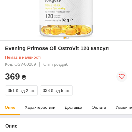
Evening Primose Oil OstroVit 120 капсул
Немає в наявності
Код: OSV-00289
Опт і роздріб
369
₴
351 ₴
від 2 шт.
333 ₴
від 5 шт.
Опис
Характеристики
Доставка
Оплата
Умови п
Опис