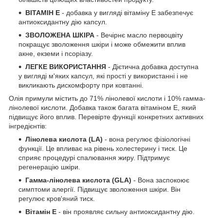
ВІТАМІН Е
- добавка у вигляді вітаміну Е забезпечує
антиоксидантну дію капсул.
ЗВОЛОЖЕНА ШКІРА
- Вечірнє масло первоцвіту
покращує зволоження шкіри і може обмежити вплив
акне, екземи і псоріазу.
ЛЕГКЕ ВИКОРИСТАННЯ
- Дієтична добавка доступна
у вигляді м'яких капсул, які прості у використанні і не
викликають дискомфорту при ковтанні.
Олія примули містить до 71% лінолевої кислоти і 10% гамма-
лінолевої кислоти. Добавка також багата вітаміном Е, який
підвищує його вплив. Перевірте функції конкретних активних
інгредієнтів:
Лінолева кислота (LA)
- вона регулює фізіологічні
функції. Це впливає на рівень холестерину і тиск. Це
сприяє процедурі спалювання жиру. Підтримує
регенерацію шкіри.
Гамма-лінолева кислота (GLA)
- Вона заспокоює
симптоми алергії. Підвищує зволоження шкіри. Він
регулює кров'яний тиск.
Вітамін Е
- він проявляє сильну антиоксидантну дію.