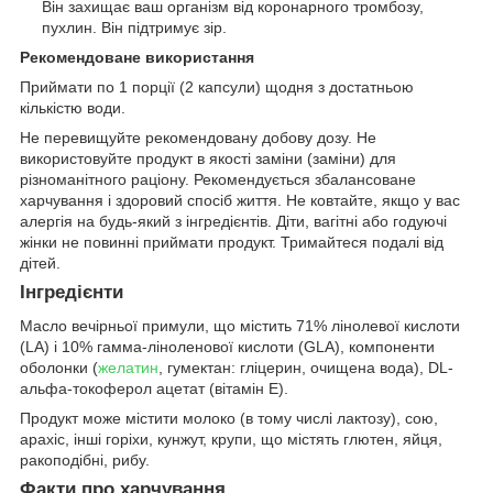
Він захищає ваш організм від коронарного тромбозу,
пухлин. Він підтримує зір.
Рекомендоване використання
Приймати по 1 порції (2 капсули) щодня з достатньою
кількістю води.
Не перевищуйте рекомендовану добову дозу. Не
використовуйте продукт в якості заміни (заміни) для
різноманітного раціону. Рекомендується збалансоване
харчування і здоровий спосіб життя. Не ковтайте, якщо у вас
алергія на будь-який з інгредієнтів. Діти, вагітні або годуючі
жінки не повинні приймати продукт. Тримайтеся подалі від
дітей.
Інгредієнти
Масло вечірньої примули, що містить 71% лінолевої кислоти
(LA) і 10% гамма-ліноленової кислоти (GLA), компоненти
оболонки (
желатин
, гумектан: гліцерин, очищена вода), DL-
альфа-токоферол ацетат (вітамін Е).
Продукт може містити молоко (в тому числі лактозу), сою,
арахіс, інші горіхи, кунжут, крупи, що містять глютен, яйця,
ракоподібні, рибу.
Факти про харчування