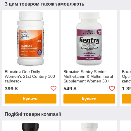
З цим товаром також замовляють
Вітаміни One Daily
Вітаміни Sentry Senior
Віта
Women's 21st Century 100
Multivitamin & Multimineral
Opti
таблеток
Supplement Women 50+
капс
21st Century 100 таблеток
399
549
1 3
₴
₴
Купити
Купити
Подібні товари компанії