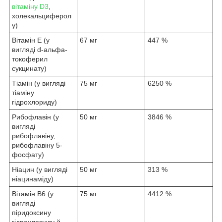
вітаміну D3
,
холекальциферол
у)
Вітамін E (у
67 мг
447 %
вигляді d-альфа-
токоферил
сукцинату)
Тіамін (у вигляді
75 мг
6250 %
тіаміну
гідрохлориду)
Рибофлавін (у
50 мг
3846 %
вигляді
рибофлавіну,
рибофлавіну 5-
фосфату)
Ніацин (у вигляді
50 мг
313 %
ніацинаміду)
Вітамін B6 (у
75 мг
4412 %
вигляді
піридоксину
гідрохлориду й