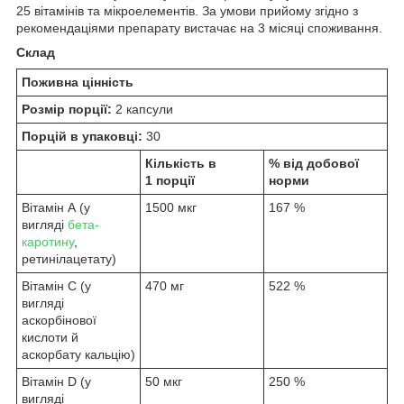
25 вітамінів та мікроелементів. За умови прийому згідно з
рекомендаціями препарату вистачає на 3 місяці споживання.
Склад
Поживна цінність
Розмір порції:
2 капсули
Порцій в упаковці:
30
Кількість в
% від добової
1 порції
норми
Вітамін А (у
1500 мкг
167 %
вигляді
бета-
каротину
,
ретинілацетату)
Вітамін С (у
470 мг
522 %
вигляді
аскорбінової
кислоти й
аскорбату кальцію)
Вітамін D (у
50 мкг
250 %
вигляді