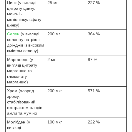
Цинк (у вигляді
25 мг
227 %
цитрату цинку,
моно-L-
метіонінсульфату
цинку)
Селен
(у вигляді
200 мг
364 %
селеніту натрію і
дріжджів із високим
вмістом селену)
Марганець (у
2 мг
87 %
вигляді цитрату
марганцю та
глюконату
марганцю)
Хром (хлорид
200 мкг
571 %
хрому,
стабілізований
екстрактом плодів
амли та мумійо
Молібден (у
100 мкг
222 %
вигляді