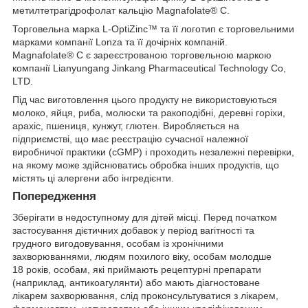
метилтетрагідрофолат кальцію Magnafolate® C.
Торговельна марка L-OptiZinc™ та її логотип є торговельними
марками компанії Lonza та її дочірніх компаній.
Magnafolate® C є зареєстрованою торговельною маркою
компанії Lianyungang Jinkang Pharmaceutical Technology Co,
LTD.
Під час виготовлення цього продукту не використовуються
молоко, яйця, риба, молюски та ракоподібні, деревні горіхи,
арахіс, пшениця, кунжут, глютен. Виробляється на
підприємстві, що має реєстрацію сучасної належної
виробничої практики (cGMP) і проходить незалежні перевірки,
на якому може здійснюватись обробка інших продуктів, що
містять ці алергени або інгредієнти.
Попередження
Зберігати в недоступному для дітей місці. Перед початком
застосування дієтичних добавок у період вагітності та
грудного вигодовування, особам із хронічними
захворюваннями, людям похилого віку, особам молодше
18 років, особам, які приймають рецептурні препарати
(наприклад, антикоагулянти) або мають діагностоване
лікарем захворювання, слід проконсультуватися з лікарем,