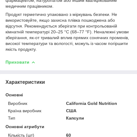
фармацевтом, натуропатом або іншим кваліфікованим
медичним працівником.
Продукт герметично упаковано з міркувань безпеки. Не
використовуйте, якщо захисна плівка пошкоджена або
відсутня. Рекомендується зберігати при контрольованій
кімнатній температурі 20–25 °C (68–77 °F). Неналежні умови
зберігання, як-от тривалий вплив прямих сонячних променів,
високої температури та вологості, можуть із часом погіршити
якість продукту.
Приховати
Характеристики
Основні
Виробник
California Gold Nutrition
Країна виробник
США
Тип
Капсули
Основні атрибути
Кількість (шт)
60