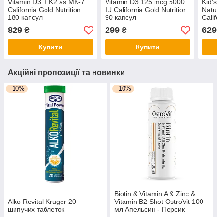
Vitamin D3 + K2 as MK-7
Vitamin D3 125 mcg 5000
Kid’
California Gold Nutrition
IU California Gold Nutrition
Natu
180 капсул
90 капсул
Calif
капс
829
299
629
₴
₴
Купити
Купити
Акційні пропозиції та новинки
–10%
–10%
Biotin & Vitamin A & Zinc &
Alko Revital Kruger 20
Vitamin B2 Shot OstroVit 100
шипучих таблеток
мл Апельсин - Персик