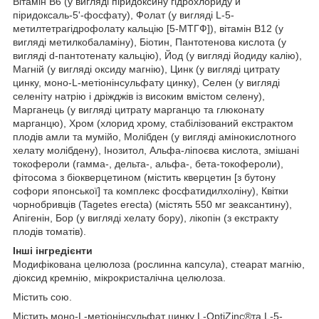
Вітамін B6 (у вигляді піридоксину гідрохлориду й
піридоксаль-5'-фосфату), Фолат (у вигляді L-5-
метилтетрагідрофолату кальцію [5-МТГФ]), вітамін B12 (у
вигляді метилкобаламіну), Біотин, Пантотенова кислота (у
вигляді d-пантотенату кальцію), Йод (у вигляді йодиду калію),
Магній (у вигляді оксиду магнію), Цинк (у вигляді цитрату
цинку, моно-L-метіонінсульфату цинку), Селен (у вигляді
селеніту натрію і дріжджів із високим вмістом селену),
Марганець (у вигляді цитрату марганцю та глюконату
марганцю), Хром (хлорид хрому, стабілізований екстрактом
плодів амли та мумійо, Молібден (у вигляді амінокислотного
хелату молібдену), Інозитол, Альфа-ліпоєва кислота, змішані
токофероли (гамма-, дельта-, альфа-, бета-токофероли),
фітосома з біокверцетином (містить кверцетин [з бутону
софори японської] та комплекс фосфатидилхоліну), Квітки
чорнобривців (Tagetes erecta) (містять 550 мг зеаксантину),
Апігенін, Бор (у вигляді хелату бору), лікопін (з екстракту
плодів томатів).
Інші інгредієнти
Модифікована целюлоза (рослинна капсула), стеарат магнію,
діоксид кремнію, мікрокристалічна целюлоза.
Містить сою.
Містить моно-L-метіонінсульфат цинку L-OptiZinc®та L-5-