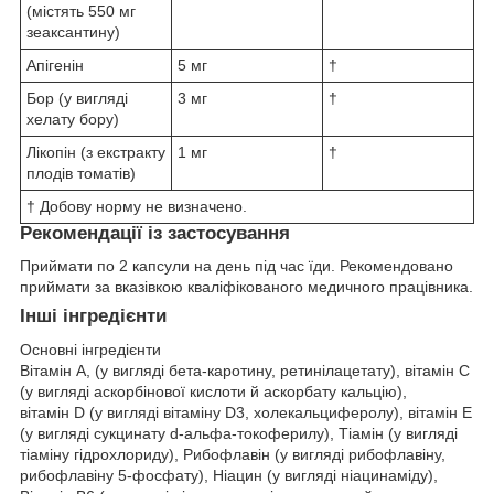
(містять 550 мг
зеаксантину)
Апігенін
5 мг
†
Бор (у вигляді
3 мг
†
хелату бору)
Лікопін (з екстракту
1 мг
†
плодів томатів)
† Добову норму не визначено.
Рекомендації із застосування
Приймати по 2 капсули на день під час їди. Рекомендовано
приймати за вказівкою кваліфікованого медичного працівника.
Інші інгредієнти
Основні інгредієнти
Вітамін A, (у вигляді бета-каротину, ретинілацетату), вітамін С
(у вигляді аскорбінової кислоти й аскорбату кальцію),
вітамін D (у вигляді вітаміну D3, холекальциферолу), вітамін E
(у вигляді сукцинату d-альфа-токоферилу), Тіамін (у вигляді
тіаміну гідрохлориду), Рибофлавін (у вигляді рибофлавіну,
рибофлавіну 5-фосфату), Ніацин (у вигляді ніацинаміду),