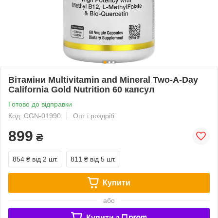
Вітаміни Multivitamin and Mineral Two-A-Day
California Gold Nutrition 60 капсул
Готово до відправки
Код: CGN-01990
Опт і роздріб
899
₴
854 ₴
від 2 шт.
811 ₴
від 5 шт.
Купити
або
Купити з