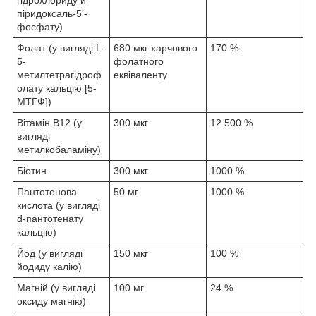
піридоксаль-5'-
фосфату)
Фолат (у вигляді L-
680 мкг харчового
170 %
5-
фолатного
метилтетрагідроф
еквіваленту
олату кальцію [5-
МТГФ])
Вітамін B12 (у
300 мкг
12 500 %
вигляді
метилкобаламіну)
Біотин
300 мкг
1000 %
Пантотенова
50 мг
1000 %
кислота (у вигляді
d-пантотенату
кальцію)
Йод (у вигляді
150 мкг
100 %
йодиду калію)
Магній (у вигляді
100 мг
24 %
оксиду магнію)