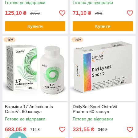
Готово до відправки
Готово до відправки
125,10
71,10
₴
₴
139 ₴
79 ₴
Купити
Купити
–5%
–5%
Вітаміни 17 Antioxidants
DailySet Sport OstroVit
OstroVit 60 капсул
Pharma 60 капсул
Готово до відправки
Готово до відправки
683,05
331,55
₴
₴
719 ₴
349 ₴