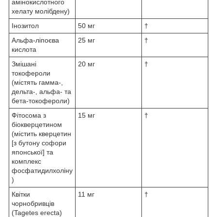
амінокислотного
хелату молібдену)
Інозитол
50 мг
†
Альфа-ліпоєва
25 мг
†
кислота
Змішані
20 мг
†
токофероли
(містять гамма-,
дельта-, альфа- та
бета-токофероли)
Фітосома з
15 мг
†
біокверцетином
(містить кверцетин
[з бутону софори
японської] та
комплекс
фосфатидилхоліну
)
Квітки
11 мг
†
чорнобривців
(Tagetes erecta)