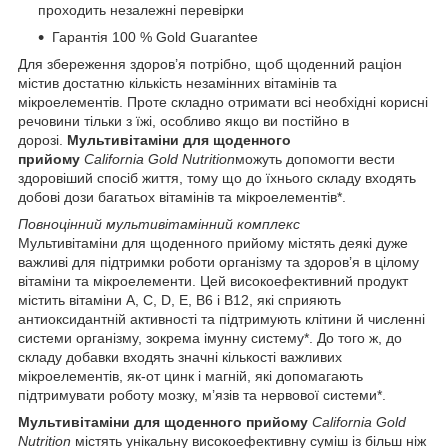
проходить незалежні перевірки
Гарантія 100 % Gold Guarantee
Для збереження здоров’я потрібно, щоб щоденний раціон
містив достатню кількість незамінних вітамінів та
мікроелементів. Проте складно отримати всі необхідні корисні
речовини тільки з їжі, особливо якщо ви постійно в
дорозі.
Мультивітаміни для щоденного
прийому
California Gold Nutrition
можуть допомогти вести
здоровіший спосіб життя, тому що до їхнього складу входять
добові дози багатьох вітамінів та мікроелементів*.
Повноцінний мультивітамінний комплекс
Мультивітаміни для щоденного прийому містять деякі дуже
важливі для підтримки роботи організму та здоров’я в цілому
вітаміни та мікроелементи. Цей високоефективний продукт
містить вітаміни A, C, D, E, B6 і B12, які сприяють
антиоксидантній активності та підтримують клітини й численні
системи організму, зокрема імунну систему*. До того ж, до
складу добавки входять значні кількості важливих
мікроелементів, як-от цинк і магній, які допомагають
підтримувати роботу мозку, м’язів та нервової системи*.
Мультивітаміни для щоденного прийому
California Gold
Nutrition
містять унікальну високоефективну суміш із більш ніж