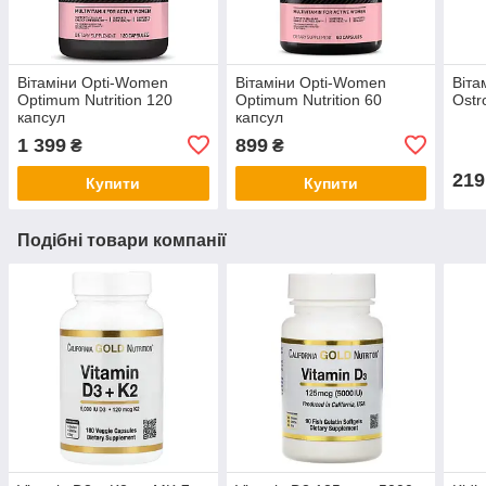
Вітаміни Opti-Women
Вітаміни Opti-Women
Віта
Optimum Nutrition 120
Optimum Nutrition 60
Ostr
капсул
капсул
1 399
899
₴
₴
219
Купити
Купити
Подібні товари компанії