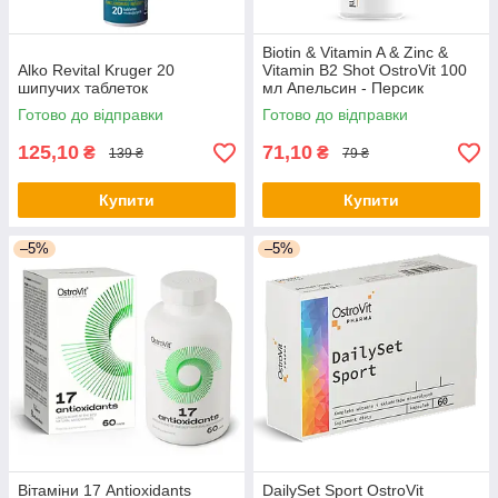
Biotin & Vitamin A & Zinc &
Alko Revital Kruger 20
Vitamin B2 Shot OstroVit 100
шипучих таблеток
мл Апельсин - Персик
Готово до відправки
Готово до відправки
125,10
71,10
₴
₴
139 ₴
79 ₴
Купити
Купити
–5%
–5%
Вітаміни 17 Antioxidants
DailySet Sport OstroVit