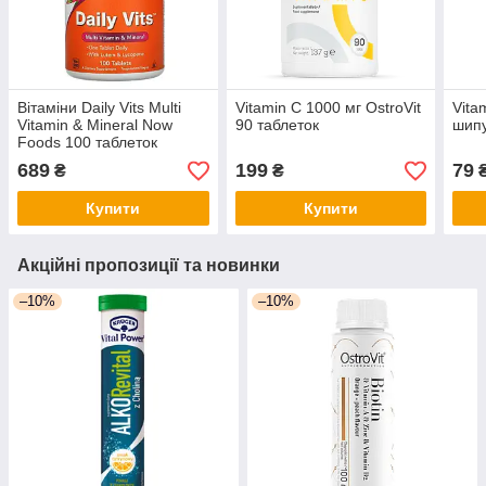
Вітаміни Daily Vits Multi
Vitamin C 1000 мг OstroVit
Vita
Vitamin & Mineral Now
90 таблеток
шипу
Foods 100 таблеток
689
199
79
₴
₴
Купити
Купити
Акційні пропозиції та новинки
–10%
–10%