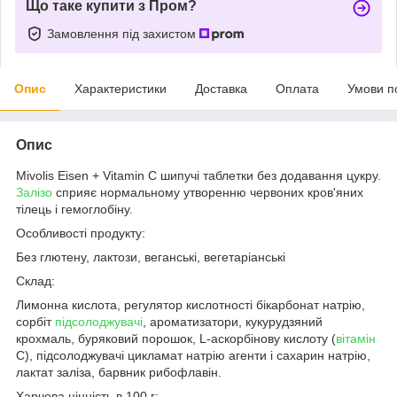
Що таке купити з Пром?
Замовлення під захистом
Опис
Характеристики
Доставка
Оплата
Умови п
Опис
Mivolis Eisen + Vitamin C шипучі таблетки без додавання цукру.
Залізо
сприяє нормальному утворенню червоних кров'яних
тілець і гемоглобіну.
Особливості продукту:
Без глютену, лактози, веганські, вегетаріанські
Склад:
Лимонна кислота, регулятор кислотності бікарбонат натрію,
сорбіт
підсолоджувачі
, ароматизатори, кукурудзяний
крохмаль, буряковий порошок, L-аскорбінову кислоту (
вітамін
С), підсолоджувачі цикламат натрію агенти і сахарин натрію,
лактат заліза, барвник рибофлавін.
Харчова цінність в 100 г: