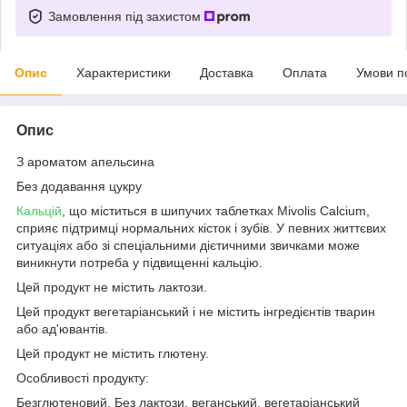
Замовлення під захистом
Опис
Характеристики
Доставка
Оплата
Умови п
Опис
З ароматом апельсина
Без додавання цукру
Кальцій
, що міститься в шипучих таблетках Mivolis Calcium,
сприяє підтримці нормальних кісток і зубів. У певних життєвих
ситуаціях або зі спеціальними дієтичними звичками може
виникнути потреба у підвищенні кальцію.
Цей продукт не містить лактози.
Цей продукт вегетаріанський і не містить інгредієнтів тварин
або ад'ювантів.
Цей продукт не містить глютену.
Особливості продукту:
Безглютеновий, Без лактози, веганський, вегетаріанський