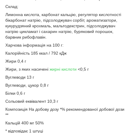
Склад:
Лимонна кислота, карбонат кальцію, регулятор кислотності
бікарбонат натрію, підсолоджувач сорбіт, ароматизатори,
кукурудзяний крохмаль, мальтодекстрин, підсолоджувач
натрію цикламат і сахарин натрію, буряковий порошок,
барвник рибофлавін.
Харчова інформація на 100 г:
Калорійність 185 ккал / 792 кДж
Жири 0,4 г
Жири, з яких насичені
жирні кислоти
<0,5 г
Вуглеводи 13 г
Вуглеводи, цукор 0,8 г
Білки 0,6 г
Сольовий еквівалент 10,3 г
Композиція На добову дозу *% рекомендованої добової дози
**
Кальцій 400 мг 50%
* відповідає 1 штуці