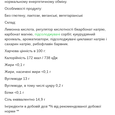
нормальному енергетичному обміну.
Особливості продукту:
Без глютену, лактози, веганські, вегетаріанські
Склад:
Лимонна кислота, регулятор кислотності бікарбонат натрію,
карбонат магнію,
підсолоджувачі
сорбіт, кукурудзяний
крохмаль, ароматизатори, підсолоджувачі цикламат натрію і
сахарин натрію, рибофлавін барвник.
Харчова цінність в 100 г:
Калорійність 172 ккал / 738 кДж
Жири <0,1 г
Жири, насичені жири <0,1 г
Вуглеводи 13 г
Вуглеводи, в тому числі цукру 0,2 г
Білки <0,1 г
Сіль еквівалентно 14,9 г
Інгредієнти в добовій дозі *% від рекомендованої добової
норми **