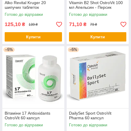
Alko Revital Kruger 20
Vitamin B2 Shot OstroVit 100
шипучих таблеток
мл Апельсин - Персик
Готово до відправки
Готово до відправки
125,10
71,10
₴
₴
139 ₴
79 ₴
Купити
Купити
–5%
–5%
Вітаміни 17 Antioxidants
DailySet Sport OstroVit
OstroVit 60 капсул
Pharma 60 капсул
Готово до відправки
Готово до відправки