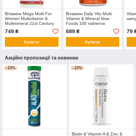
Вітаміни Mega Multi For
Вітаміни Daily Vits Multi
Vita
Women Multivitamin &
Vitamin & Mineral Now
шипу
Multimineral 21st Century
Foods 100 таблеток
90 таблеток
749
689
79
₴
₴
Купити
Купити
Акційні пропозиції та новинки
–10%
–10%
Biotin & Vitamin A & Zinc &