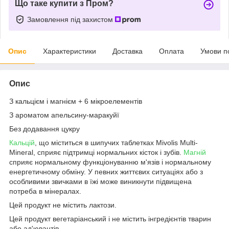
Що таке купити з Пром?
Замовлення під захистом
Опис
Характеристики
Доставка
Оплата
Умови п
Опис
З кальцієм і магнієм + 6 мікроелементів
З ароматом апельсину-маракуйї
Без додавання цукру
Кальцій
, що міститься в шипучих таблетках Mivolis Multi-
Mineral, сприяє підтримці нормальних кісток і зубів.
Магній
сприяє нормальному функціонуванню м'язів і нормальному
енергетичному обміну. У певних життєвих ситуаціях або з
особливими звичками в їжі може виникнути підвищена
потреба в мінералах.
Цей продукт не містить лактози.
Цей продукт вегетаріанський і не містить інгредієнтів тварин
або ад'ювантів.