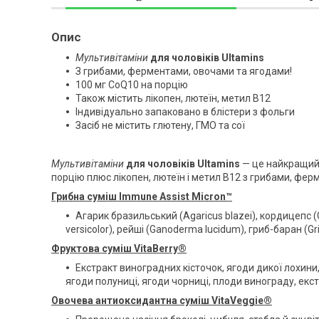
Опис
Мультивітаміни
для чоловіків Ultamins
З грибами, ферментами, овочами та ягодами!
100 мг CoQ10 на порцію
Також містить лікопен, лютеїн, метил В12
Індивідуально запаковано в блістери з фольги
Засіб не містить глютену, ГМО та сої
Мультивітаміни
для чоловіків Ultamins
— це найкращий н
порцію плюс лікопен, лютеїн і метил B12 з грибами, фе
Грибна суміш Immune Assist Micron™
Агарик бразильський (Agaricus blazei), кордицепс (
versicolor), рейші (Ganoderma lucidum), гриб-баран (Gr
Фруктова суміш VitaBerry®
Екстракт виноградних кісточок, ягоди дикої лохини
ягоди полуниці, ягоди чорниці, плоди винограду, екст
Овочева антиоксидантна суміш VitaVeggie®