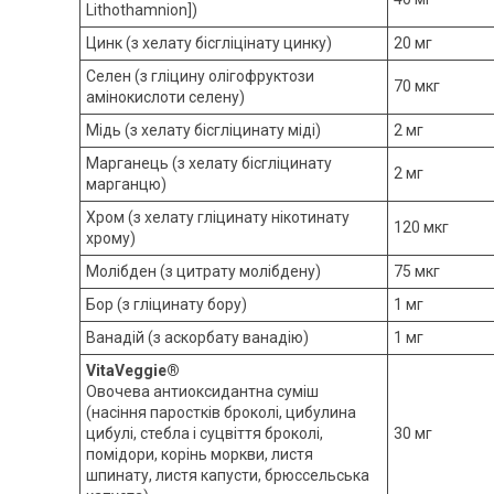
Lithothamnion])
Цинк (з хелату бісгліцінату цинку)
20 мг
Селен (з гліцину олігофруктози
70 мкг
амінокислоти селену)
Мідь (з хелату бісгліцинату міді)
2 мг
Марганець (з хелату бісгліцинату
2 мг
марганцю)
Хром (з хелату гліцинату нікотинату
120 мкг
хрому)
Молібден (з цитрату молібдену)
75 мкг
Бор (з гліцинату бору)
1 мг
Ванадій (з аскорбату ванадію)
1 мг
VitaVeggie®
Овочева антиоксидантна суміш
(насіння паростків броколі, цибулина
цибулі, стебла і суцвіття броколі,
30 мг
помідори, корінь моркви, листя
шпинату, листя капусти, брюссельська