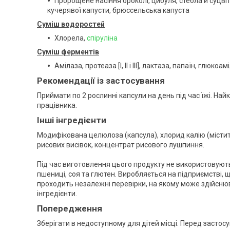
Пророщене насіння броколі, цибуля, стебла й суцві
кучерявої капусти, брюссельська капуста
Суміш водоростей
Хлорела,
спіруліна
Суміш ферментів
Амілаза, протеаза [I, II і III], лактаза, папаїн, глю
Рекомендації із застосування
Приймати по 2 рослинні капсули на день під час їжі. На
працівника.
Інші інгредієнти
Модифікована целюлоза (капсула), хлорид калію (містить
рисових висівок, концентрат рисового лушпиння.
Під час виготовлення цього продукту не використовуються
пшениці, соя та глютен. Виробляється на підприємстві,
проходить незалежні перевірки, на якому може здійснюва
інгредієнти.
Попередження
Зберігати в недоступному для дітей місці. Перед застос