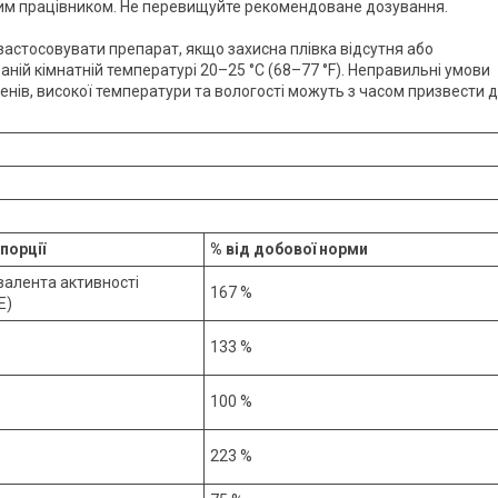
чним працівником. Не перевищуйте рекомендоване дозування.
застосовувати препарат, якщо захисна плівка відсутня або
ій кімнатній температурі 20–25 °C (68–77 °F). Неправильні умови
енів, високої температури та вологості можуть з часом призвести 
 порції
% від добової норми
валента активності
167 %
E)
133 %
100 %
223 %