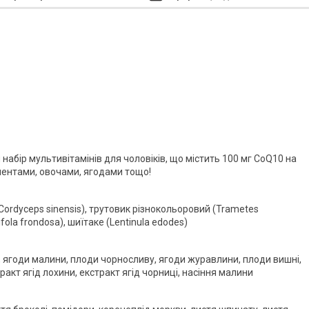
абір мультивітамінів для чоловіків, що містить 100 мг CoQ10 на
рментами, овочами, ягодами тощо!
Cordyceps sinensis), трутовик різнокольоровий (Trametes
ifola frondosa), шиїтаке (Lentinula edodes)
, ягоди малини, плоди чорносливу, ягоди журавлини, плоди вишні,
ракт ягід лохини, екстракт ягід чорниці, насіння малини