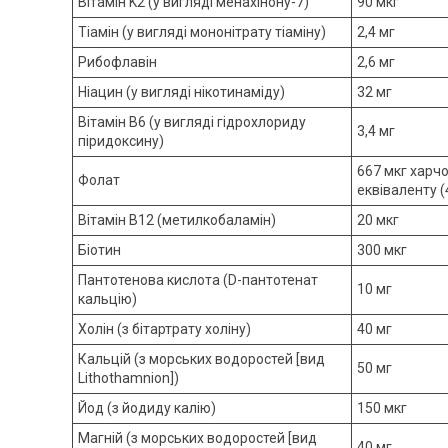
Вітамін K2 (у вигляді менахінону-7)
90 мкг
Тіамін (у вигляді мононітрату тіаміну)
2,4 мг
Рибофлавін
2,6 мг
Ніацин (у вигляді нікотинаміду)
32 мг
Вітамін B6 (у вигляді гідрохлориду
3,4 мг
піридоксину)
667 мкг харч
Фолат
еквіваленту (
Вітамін B12 (метилкобаламін)
20 мкг
Біотин
300 мкг
Пантотенова кислота (D-пантотенат
10 мг
кальцію)
Холін (з бітартрату холіну)
40 мг
Кальцій (з морських водоростей [вид
50 мг
Lithothamnion])
Йод (з йодиду калію)
150 мкг
Магній (з морських водоростей [вид
40 мг