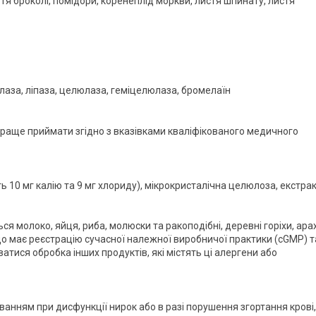
ття броколі, помідори, коренеплід моркви, листя шпинату, листя
коамілаза, ліпаза, целюлаза, геміцелюлаза, бромелаїн
йкраще приймати згідно з вказівками кваліфікованого медичного
 10 мг калію та 9 мг хлориду), мікрокристалічна целюлоза, екстра
 молоко, яйця, риба, молюски та ракоподібні, деревні горіхи, арах
 що має реєстрацію сучасної належної виробничої практики (cGMP) т
тися обробка інших продуктів, які містять ці алергени або
уванням при дисфункції нирок або в разі порушення згортання крові,