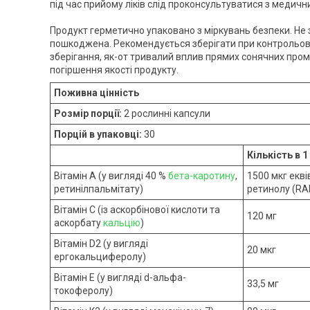
під час прийому ліків слід проконсультуватися з меди
Продукт герметично упаковано з міркувань безпеки. Не 
пошкоджена. Рекомендується зберігати при контрольован
зберігання, як-от тривалий вплив прямих сонячних пром
погіршення якості продукту.
Поживна цінність
Розмір порції:
2 рослинні капсули
Порцій в упаковці:
30
Кількість в 1
Вітамін А (у вигляді 40 %
бета-каротину
,
1500 мкг екві
ретинілпальмітату)
ретинолу (RA
Вітамін С (із аскорбінової кислоти та
120 мг
аскорбату
кальцію
)
Вітамін D2 (у вигляді
20 мкг
ергокальциферолу)
Вітамін E (у вигляді d-альфа-
33,5 мг
токоферолу)