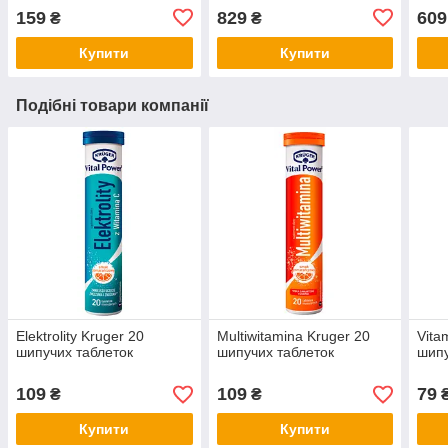
159
829
609
₴
₴
Купити
Купити
Подібні товари компанії
Elektrolity Kruger 20
Multiwitamina Kruger 20
Vita
шипучих таблеток
шипучих таблеток
шипу
109
109
79
₴
₴
Купити
Купити