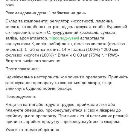
води
Рекомендована доза: 1 таблетка на день
Склад та компоненти: регулятор кислотності, лимонна
кислота та карбонат натрію, підсолоджувач: сорбіт, буряковий
сік червоний, вітамін С, кукурудзяний крохмаль, сульфат
заліза, ароматизатор,
підсолоджувачі
аспартам та
ацесульфам К, колір: рибофлавін, фолієва кислота (фолієва
кислота). 1 таблетка містить 14 мг заліза (100%) * 200 мкг
фолієвої кислоти (100%) * Вітамін C 60 мг (75%) *. * RWS-
Витрата вихідного значення.
Протипоказання:
Індивідуальна нестерпність компонентів препарату. Припиніть
застосування препарату та зверніться до лікаря, якщо
виникнуть будь-які побічні реакції.
Попередження:
Якщо ви вагітні або годуєте груддю, приймаєте ліки або
плануєте операцію, проконсультуйтеся зі своїм лікарем до
прийому цього препарату. При виникненні негативних реакцій
припиніть прийом продукту і проконсультуйтеся з лікарем.
Умови та термін зберігання: