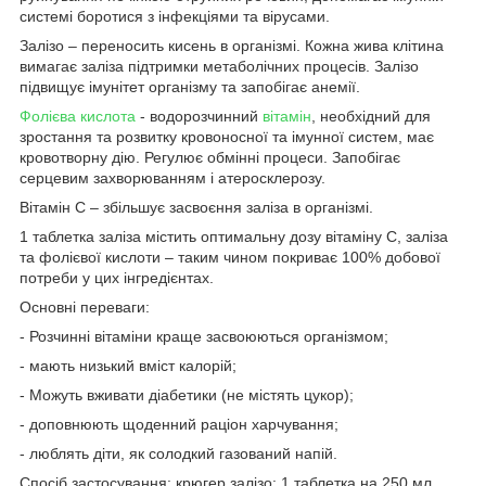
системі боротися з інфекціями та вірусами.
Залізо – переносить кисень в організмі. Кожна жива клітина
вимагає заліза підтримки метаболічних процесів. Залізо
підвищує імунітет організму та запобігає анемії.
Фолієва кислота
- водорозчинний
вітамін
, необхідний для
зростання та розвитку кровоносної та імунної систем, має
кровотворну дію. Регулює обмінні процеси. Запобігає
серцевим захворюванням і атеросклерозу.
Вітамін С – збільшує засвоєння заліза в організмі.
1 таблетка заліза містить оптимальну дозу вітаміну С, заліза
та фолієвої кислоти – таким чином покриває 100% добової
потреби у цих інгредієнтах.
Основні переваги:
- Розчинні вітаміни краще засвоюються організмом;
- мають низький вміст калорій;
- Можуть вживати діабетики (не містять цукор);
- доповнюють щоденний раціон харчування;
- люблять діти, як солодкий газований напій.
Спосіб застосування: крюгер залізо: 1 таблетка на 250 мл