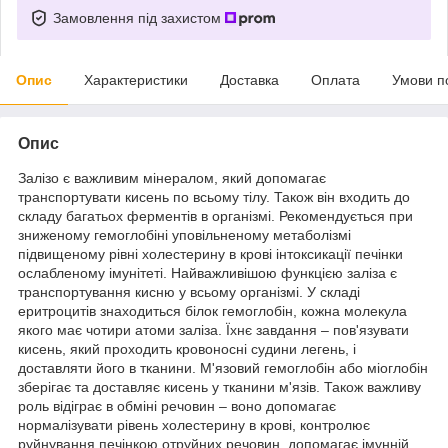
Замовлення під захистом
Опис
Характеристики
Доставка
Оплата
Умови п
Опис
Залізо є важливим мінералом, який допомагає
транспортувати кисень по всьому тілу. Також він входить до
складу багатьох ферментів в організмі. Рекомендується при
зниженому гемоглобіні уповільненому метаболізмі
підвищеному рівні холестерину в крові інтоксикації печінки
ослабленому імунітеті. Найважливішою функцією заліза є
транспортування кисню у всьому організмі. У складі
еритроцитів знаходиться білок гемоглобін, кожна молекула
якого має чотири атоми заліза. Їхнє завдання – пов'язувати
кисень, який проходить кровоносні судини легень, і
доставляти його в тканини. М'язовий гемоглобін або міоглобін
зберігає та доставляє кисень у тканини м'язів. Також важливу
роль відіграє в обміні речовин – воно допомагає
нормалізувати рівень холестерину в крові, контролює
руйнування печінкою отруйних речовин, допомагає імунній