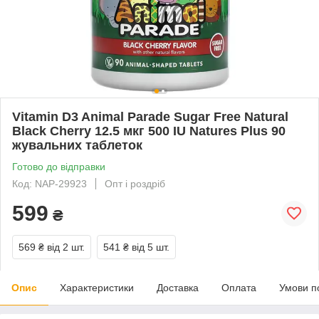
Vitamin D3 Animal Parade Sugar Free Natural
Black Cherry 12.5 мкг 500 IU Natures Plus 90
жувальних таблеток
Готово до відправки
Код: NAP-29923
Опт і роздріб
599
₴
569 ₴
від 2 шт.
541 ₴
від 5 шт.
Опис
Характеристики
Доставка
Оплата
Умови п