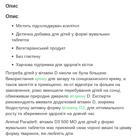
Опис
Опис
Містить підсолоджувач ксилітол
Дієтична добавка для дітей у формі жувальних
таблеток
Вегетаріанський продукт
Без глютену
Харчова підтримка для здоров'я кісток
Потреба дітей у вітаміні D ніколи не була більшою.
Використання
крему
для загару та сонцезахисного крему, а
також заняття в приміщенні, як-от відеоігри та фільми на
замовлення, різко зменшили перебування дітей на сонці,
обмеживши природне джерело
вітаміну
D. Експерти
рекомендують вживати додатковий вітамін D, зокрема
біодоступну активну форму
вітаміну D3
, для оптимального
росту та збереження здоров'я на довгий час.
Animal Parade
®
, вітамін D3 500 МО для дітей у формі
жувальних таблеток має приємний смак чорної вишні та цікаву
форму тваринок, які люблять діти.