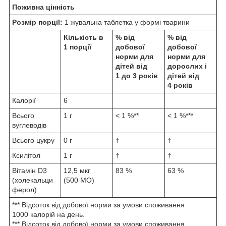
Поживна цінність
Розмір порції:
1 жувальна таблетка у формі тварини
Кількість в
% від
% від
1 порції
добової
добової
норми для
норми
для
дітей від
дорослих і
1 до 3 років
дітей від
4 років
Калорії
6
Всього
1 г
< 1 %**
< 1 %***
вуглеводів
Всього цукру
0 г
†
†
Ксилітол
1 г
†
†
Вітамін D3
12,5 мкг
83 %
63 %
(холекальци
(500 МО)
ферол)
*** Відсоток від добової норми за умови споживання
1000 калорій на день.
*** Відсоток від добової норми за умови споживання