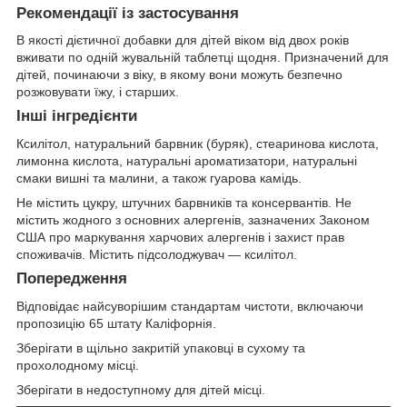
Рекомендації із застосування
В якості дієтичної добавки для дітей віком від двох років
вживати по одній жувальній таблетці щодня. Призначений для
дітей, починаючи з віку, в якому вони можуть безпечно
розжовувати їжу, і старших.
Інші інгредієнти
Ксилітол, натуральний барвник (буряк), стеаринова кислота,
лимонна кислота, натуральні ароматизатори, натуральні
смаки вишні та малини, а також гуарова камідь.
Не містить цукру, штучних барвників та консервантів. Не
містить жодного з основних алергенів, зазначених Законом
США про маркування харчових алергенів і захист прав
споживачів. Містить підсолоджувач — ксилітол.
Попередження
Відповідає найсуворішим стандартам чистоти, включаючи
пропозицію 65 штату Каліфорнія.
Зберігати в щільно закритій упаковці в сухому та
прохолодному місці.
Зберігати в недоступному для дітей місці.