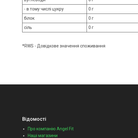
- в тому числі цукру
0 г
білок
0 г
сіль
0 г
*RWS - Довідкове значення споживання
Відомості
Про компанію Angel Fit
Наші магазини