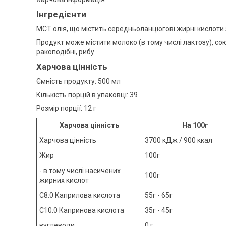
Інгредієнти
MCT олія, що містить середньоланцюгові жирні кислоти з
Продукт може містити молоко (в тому числі лактозу), сою, 
ракоподібні, рибу.
Харчова цінність
Ємність продукту: 500 мл
Кількість порцій в упаковці: 39
Розмір порції: 12 г
Харчова цінність
На 100г
Харчова цінність
3700 кДж / 900 ккал
Жир
100г
- в тому числі насичених
100г
жирних кислот
C8:0 Каприлова кислота
55г - 65г
C10:0 Капринова кислота
35г - 45г
вуглеводи
0 г