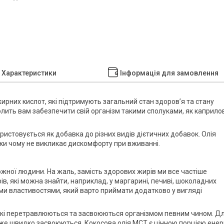
Характеристики
Інформація для замовлення
ирних кислот, які підтримують загальний стан здоров’я та стану
лить вам забезпечити свій організм такими сполуками, як каприло
ористовується як добавка до різних видів дієтичних добавок. Олія
ки чому не викликає дискомфорту при вживанні.
 кожної людини. На жаль, замість здорових жирів ми все частіше
в, які можна знайти, наприклад, у маргарині, печиві, шоколадних
шими властивостями, який варто приймати додатково у вигляді
які перетравлюються та засвоюються організмом певним чином. Д
дуже швидко засвоюються. Кокосова олія MCT є цінною порцією енерг