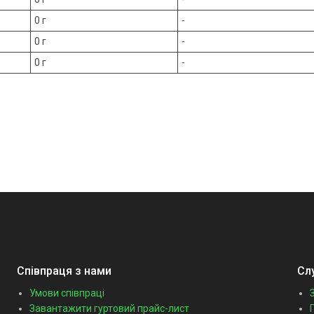
0 г
-
0 г
-
0 г
-
Співпраця з нами
Сл
Умови співпраці
Завантажити гуртовий прайс-лист