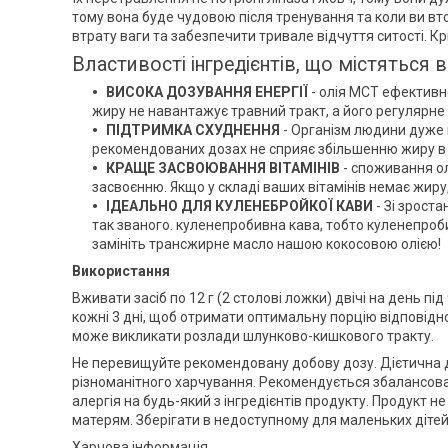
тому вона буде чудовою після тренування та коли ви в
втрату ваги та забезпечити тривале відчуття ситості. Крі
Властивості інгредієнтів, що містяться в
ВИСОКА ДОЗУВАННЯ ЕНЕРГІЇ
- олія MCT ефективно
жиру не навантажує травний тракт, а його регулярн
ПІДТРИМКА СХУДНЕННЯ
- Організм людини дуже
рекомендованих дозах не сприяє збільшенню жиру в ор
КРАЩЕ ЗАСВОЮВАННЯ ВІТАМІНІВ
- споживання олі
засвоєнню. Якщо у складі ваших вітамінів немає жиру,
ІДЕАЛЬНО ДЛЯ КУЛЕНЕБРОЙКОЇ КАВИ
- Зі зрост
так званого. куленепробивна кава, тобто куленепроб
замініть трансжирне масло нашою кокосовою олією!
Використання
Вживати засіб по 12 г (2 столові ложки) двічі на день п
кожні 3 дні, щоб отримати оптимальну порцію відповід
може викликати розлади шлунково-кишкового тракту.
Не перевищуйте рекомендовану добову дозу. Дієтична д
різноманітного харчування. Рекомендується збалансова
алергія на будь-який з інгредієнтів продукту. Продукт 
матерям. Зберігати в недоступному для маленьких дітей 
Харчова інформація