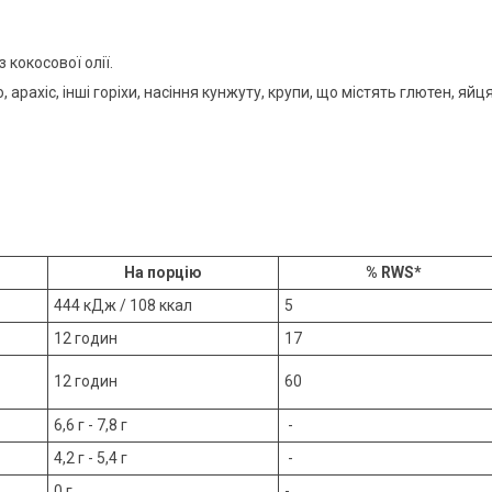
 кокосової олії.
арахіс, інші горіхи, насіння кунжуту, крупи, що містять глютен, яйця
На порцію
% RWS*
444 кДж / 108 ккал
5
12 годин
17
12 годин
60
6,6 г - 7,8 г
-
4,2 г - 5,4 г
-
0 г
-