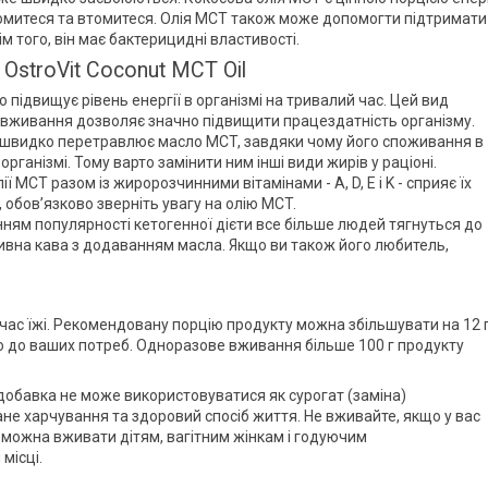
томитеся та втомитеся. Олія MCT також може допомогти підтримати
м того, він має бактерицидні властивості.
 OstroVit Coconut MCT Oil
 підвищує рівень енергії в організмі на тривалий час. Цей вид
е вживання дозволяє значно підвищити працездатність організму.
 швидко перетравлює масло MCT, завдяки чому його споживання в
ганізмі. Тому варто замінити ним інші види жирів у раціоні.
ї MCT разом із жиророзчинними вітамінами - A, D, E і K - сприяє їх
 обов’язково зверніть увагу на олію MCT.
анням популярності кетогенної дієти все більше людей тягнуться до
ивна кава з додаванням масла. Якщо ви також його любитель,
ід час їжі. Рекомендовану порцію продукту можна збільшувати на 12 
но до ваших потреб. Одноразове вживання більше 100 г продукту
обавка не може використовуватися як сурогат (заміна)
не харчування та здоровий спосіб життя. Не вживайте, якщо у вас
не можна вживати дітям, вагітним жінкам і годуючим
місці.