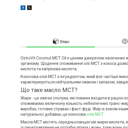
Опис
OstroVit Coconut MCT Oil є цінним джерелом насичених ж
організму. Щоденне споживання олії MCT з кокоса дозво
кислота та капрінова кислота.
Кокосова олія MCT є інгредієнтом, який все частіше вик
характеризується нейтральним смаком і запахом, завдя
Що таке масло MCT?
Жири - це хімічні сполуки, які повинні входити в раціон
споживаємо величезну кількість небезпечних транс-жирі
виробах, готових стравах і фаст-фуді. Жир із зовсім ін
натуральної добавки, це кокосова
олія MCT .
Масла MCT містять середньоланцюгові жирні кислоти, 
їх перетравлення не потрібні ліпаза і жовч, тому вони 