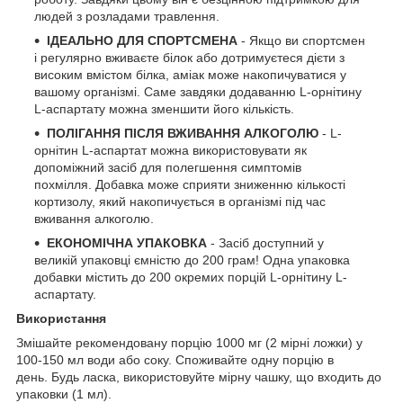
людей з розладами травлення.
ІДЕАЛЬНО ДЛЯ СПОРТСМЕНА
- Якщо ви спортсмен
і регулярно вживаєте білок або дотримуєтеся дієти з
високим вмістом білка, аміак може накопичуватися у
вашому організмі. Саме завдяки додаванню L-орнітину
L-аспартату можна зменшити його кількість.
ПОЛІГАННЯ ПІСЛЯ ВЖИВАННЯ АЛКОГОЛЮ
- L-
орнітин L-аспартат можна використовувати як
допоміжний засіб для полегшення симптомів
похмілля. Добавка може сприяти зниженню кількості
кортизолу, який накопичується в організмі під час
вживання алкоголю.
ЕКОНОМІЧНА УПАКОВКА
- Засіб доступний у
великій упаковці ємністю до 200 грам! Одна упаковка
добавки містить до 200 окремих порцій L-орнітину L-
аспартату.
Використання
Змішайте рекомендовану порцію 1000 мг (2 мірні ложки) у
100-150 мл води або соку. Споживайте одну порцію в
день. Будь ласка, використовуйте мірну чашку, що входить до
упаковки (1 мл).