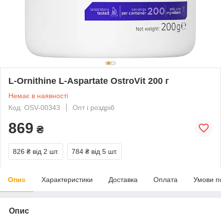
L-Ornithine L-Aspartate OstroVit 200 г
Немає в наявності
Код: OSV-00343
Опт і роздріб
869
₴
826 ₴
від 2 шт.
784 ₴
від 5 шт.
Опис
Характеристики
Доставка
Оплата
Умови п
Опис