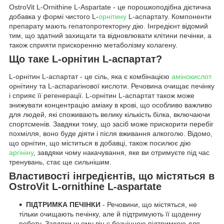
OstroVit L-Ornithine L-Aspartate - це порошкоподібна дієтична
добавка у формі чистого L-
орнітину
L-аспартату. Компоненти
препарату мають гепатопротекторну дію. Інгредієнт відомий
тим, що здатний захищати та відновлювати клітини печінки, а
також сприяти прискоренню метаболізму колагену.
Що таке L-орнітин L-аспартат?
L-орнітин L-аспартат - це сіль, яка є комбінацією
амінокислот
орнітину та L-аспарагінової кислоти. Речовина очищає печінку
і сприяє її регенерації. L-орнітин L-аспартат також може
знижувати концентрацію аміаку в крові, що особливо важливо
для людей, які споживають велику кількість білка, включаючи
спортсменів. Завдяки тому, що засіб може прискорити перебіг
похмілля, воно буде діяти і після вживання алкоголю. Відомо,
що орнітин, що міститься в добавці, також посилює дію
аргініну
, завдяки чому накачування, яке ви отримуєте під час
тренувань, стає ще сильнішим.
Властивості інгредієнтів, що містяться в
OstroVit L-ornithine L-aspartate
ПІДТРИМКА ПЕЧІНКИ
- Речовини, що містяться, не
тільки очищають печінку, але й підтримують її щоденну
роботу. Завдяки цьому він є безцінною підтримкою для