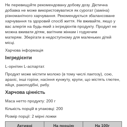
Не перевищуйте рекомендовану добову дозу. Дієтична
добавка не може використовуватися як сурогат (заміна)
різноманітного харчування. Рекомендується збалансоване
харчування та здоровий спосіб життя. Не вживайте, якщо у
вас алергія на будь-який з інгредієнтів продукту. Продукт не
можна вживати дітям, вагітним жінкам і годуючим
матерям. Зберігати в недоступному для маленьких дітей
місці.
Харчова інформація
Інгредієнти
L-орнітин L-аспартат.
Продукт може містити молоко (в тому числі лактозу), сою,
арахіс, інші горіхи, насіння кунжуту, крупи, що містять глютен,
яйця, ракоподібні, рибу.
Харчова цінність
Маса нетто продукту: 200 г
Кількість порцій в упаковці: 200
Розмір порції: 2 мірні ложки
Активні
На порцію
На 100г