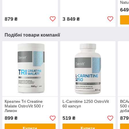
Natu
табл
649
879
3 849
₴
₴
Подібні товари компанії
Креатин Tri Creatine
L-Carnitine 1250 OstroVit
BCAA
Malate OstroVit 500 г
60 капсул
500 
Лимон
доба
899
519
879
₴
₴
Купити
Купити