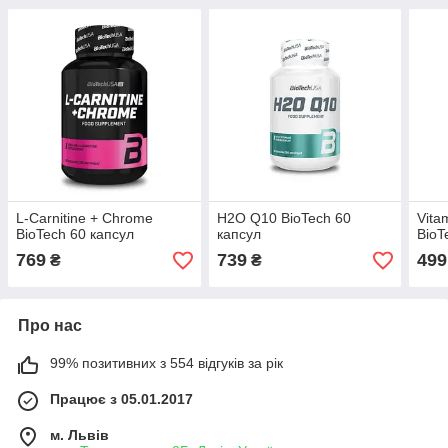
L-Carnitine + Chrome
H2O Q10 BioTech 60
Vita
BioTech 60 капсул
капсул
BioT
769
739
499
₴
₴
Про нас
99% позитивних з 554 відгуків за рік
Працює з 05.01.2017
м. Львів