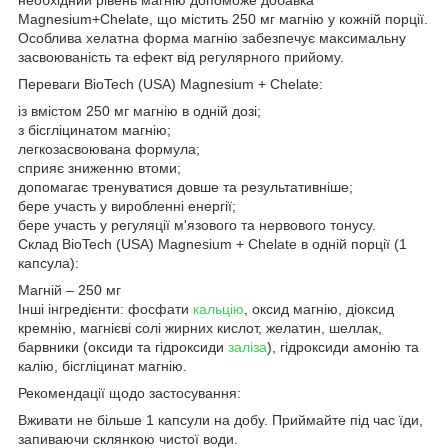
Magnesium+Chelate, що містить 250 мг магнію у кожній порції.
Особлива хелатна форма магнію забезпечує максимальну
засвоюваність та ефект від регулярного прийому.
Переваги BioTech (USA) Magnesium + Chelate:
із вмістом 250 мг магнію в одній дозі;
з бісгліцинатом магнію;
легкозасвоювана формула;
сприяє зниженню втоми;
допомагає тренуватися довше та результативніше;
бере участь у виробленні енергії;
бере участь у регуляції м'язового та нервового тонусу.
Склад BioTech (USA) Magnesium + Chelate в одній порції (1
капсула):
Магній – 250 мг
Інші інгредієнти: фосфати
кальцію
, оксид магнію, діоксид
кремнію, магнієві солі жирних кислот, желатин, шеллак,
барвники (оксиди та гідроксиди
заліза
), гідроксиди амонію та
калію, бісгліцинат магнію.
Рекомендації щодо застосування:
Вживати не більше 1 капсули на добу. Приймайте під час їди,
запиваючи склянкою чистої води.