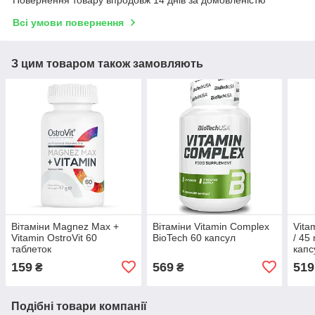
Повернення товару впродовж 14 днів за домовленістю
Всі умови повернення
З цим товаром також замовляють
Вітаміни Magnez Max +
Вітаміни Vitamin Complex
Vita
Vitamin OstroVit 60
BioTech 60 капсул
/ 45
таблеток
капс
159
569
519
₴
₴
Подібні товари компанії