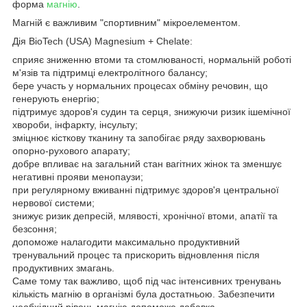
форма
магнію
.
Магній є важливим "спортивним" мікроелементом.
Дія BioTech (USA) Magnesium + Chelate:
сприяє зниженню втоми та стомлюваності, нормальній роботі
м'язів та підтримці електролітного балансу;
бере участь у нормальних процесах обміну речовин, що
генерують енергію;
підтримує здоров'я судин та серця, знижуючи ризик ішемічної
хвороби, інфаркту, інсульту;
зміцнює кісткову тканину та запобігає ряду захворювань
опорно-рухового апарату;
добре впливає на загальний стан вагітних жінок та зменшує
негативні прояви менопаузи;
при регулярному вживанні підтримує здоров'я центральної
нервової системи;
знижує ризик депресій, млявості, хронічної втоми, апатії та
безсоння;
допоможе налагодити максимально продуктивний
тренувальний процес та прискорить відновлення після
продуктивних змагань.
Саме тому так важливо, щоб під час інтенсивних тренувань
кількість магнію в організмі була достатньою. Забезпечити
необхідний рівень магнію допоможе добавка