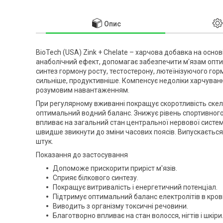
Опис
BioTech (USA) Zink + Chelate – харчова добавка на осно
анаболічний ефект, допомагає забезпечити м'язам опти
синтез гормону росту, тестостерону, лютеїнізуючого го
сильніше, продуктивніше. Компенсує недоліки харчуванн
розумовим навантаженням.
При регулярному вживанні покращує скоротливість скелет
оптимальний водний баланс. Знижує рівень спортивного
впливає на загальний стан центральної нервової систем
швидше звикнути до зміни часових поясів. Випускається
штук.
Показання до застосування
Допоможе прискорити приріст м'язів.
Сприяє білкового синтезу.
Покращує витривалість і енергетичний потенціал.
Підтримує оптимальний баланс електролітів в крові
Виводить з організму токсичні речовини.
Благотворно впливає на стан волосся, нігтів і шкіри