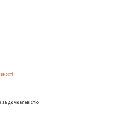
явності
в
за домовленістю