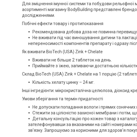
Для зміцнення імунної системи та побудови рельєфної м
асортименті магазину BodyВuilding представлені брендов
дослідженнями.
Побічні ефекти товару і протипоказання
Рекомендована добова доза не повинна перевищув
Не вживати під час виношування дитини та лактації,
непереносимості компонентів препарату і одразу післ
Як вживати BioTech (USA) Zink + Chelate
Вживати не більше 2 таблеток на день.
Приймайте з їжею, запиваючи достатньою кількіст
Склад BioTech (USA) Zink + Chelate на 1 порцію (2 таблет
Кількість хелату цинку – 24 мг.
Інші інгредієнти: мікрокристалічна целюлоза, діоксид кр
Умови зберігання та термін придатності
Не допускати попадання вологи і прямих сонячних 
Стежити за цілісністю захисної мембрани і потім, 
Детальну консультацію про кожен товар з каталог
зателефонувавши за вказаними на сайті номерами к
зв'язку. Запрошуємо за корисними для здоров'я поку