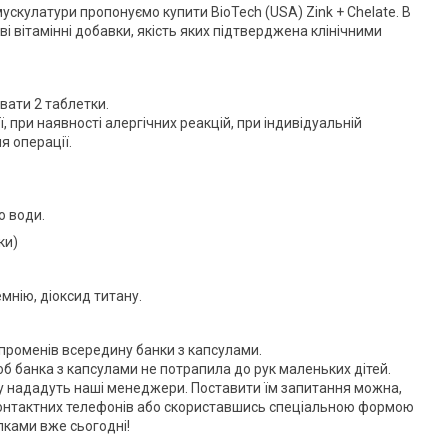
ускулатури пропонуємо купити BioTech (USA) Zink + Chelate. В
і вітамінні добавки, якість яких підтверджена клінічними
ати 2 таблетки.
 при наявності алергічних реакцій, при індивідуальній
я операції.
ю води.
ки)
емнію, діоксид титану.
променів всередину банки з капсулами.
щоб банка з капсулами не потрапила до рук маленьких дітей.
у нададуть наші менеджери. Поставити їм запитання можна,
онтактних телефонів або скориставшись спеціальною формою
пками вже сьогодні!