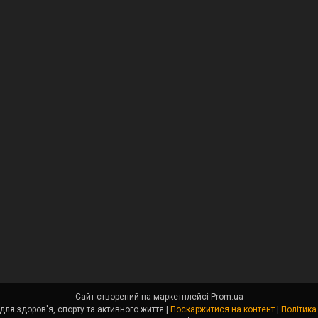
Сайт створений на маркетплейсі
Prom.ua
Angel Fit - товари для здоров'я, спорту та активного життя |
Поскаржитися на контент
|
Політика