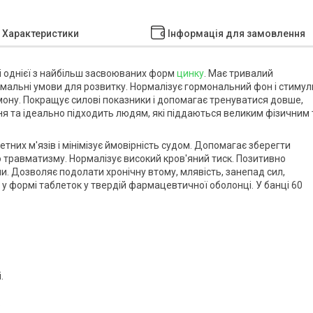
Характеристики
Інформація для замовлення
ві однієї з найбільш засвоюваних форм
цинку
. Має тривалий
мальні умови для розвитку. Нормалізує гормональний фон і стиму
рмону. Покращує силові показники і допомагає тренуватися довше,
я та ідеально підходить людям, які піддаються великим фізичним 
них м'язів і мінімізує ймовірність судом. Допомагає зберегти
 травматизму. Нормалізує високий кров'яний тиск. Позитивно
и. Дозволяє подолати хронічну втому, млявість, занепад сил,
 у формі таблеток у твердій фармацевтичної оболонці. У банці 60
.
.