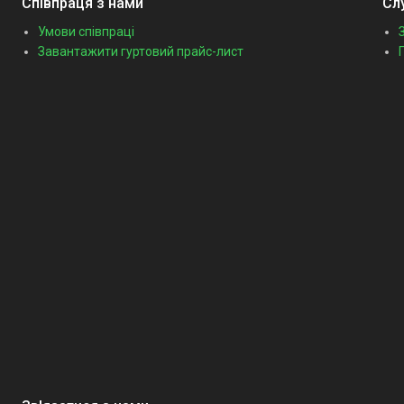
Співпраця з нами
Сл
Умови співпраці
Завантажити гуртовий прайс-лист