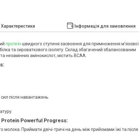
Характеристики
Інформація для замовлення
вий
протеїн
швидкого ступеня засвоєння для примноження м'язової
 білка та сироваткового ізоляту. Склад збагачений збалансованим
 та незамінних амінокислот, містить ВСАА.
s:
ї сил після навантажень
атуру.
rotein Powerful Progress:
о молока. Приймати двічі-тричі на день між прийомами їжі та після