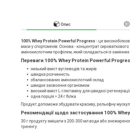
Опис
100% Whey Protein Powerful Progress
- це високобілко
маси у спортсменів. Основа - концентрат сироваткового
амінокислотним профілем, який складається із замінних
Переваги 100% Whey Protein Powerful Progres
низький вміст вуглеводів та жирів
швидка розчинність
збалансованих амінокислотний склад
швидке засвоєння організмом
високий вміст L-глютаміну для швидкої регенераці
одна порція = 24 г білка
Продукт допоможе збудувати красиву, рельєфну мускул
Рекомендації щодо застосування 100% Whey P
30 г продукту змішати з 200-300 мл води або знежиреног
тренінгу.