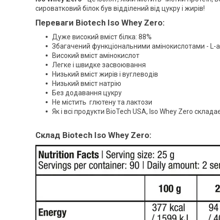
сироватковий білок був відділений від цукру і жирів!
Переваги
Biotech Iso Whey Zero:
Дуже високий вміст білка: 88%
Збагачений функціональними амінокислотами - L-ар
Високий вміст амінокислот
Легке і швидке засвоювання
Низький вміст жирів і вуглеводів
Низький вміст натрію
Без додавання цукру
Не містить глютену та лактози
Як і всі продукти BioTech USA, Iso Whey Zero склада
Склад
Biotech Iso Whey Zero: