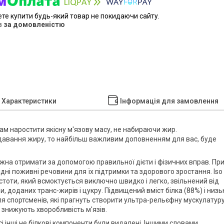
ете купити будь-який товар не покидаючи сайту.
в
за домовленістю
Характеристики
Інформація для замовлення
Вам наростити якісну м'язову масу, не набираючи жир.
одавання жиру, то найбільш важливим доповненням для вас, буде
жна отримати за допомогою правильної дієти і фізичних вправ. Пр
ні поживні речовини для їх підтримки та здорового зростання. Iso
истоти, який всмоктується виключно швидко і легко, звільнений від
и, доданих транс-жирів і цукру. Підвищений вміст білка (88%) і низь
ля спортсменів, які прагнуть створити ультра-рельєфну мускулатуру
знижують хворобливість м'язів.
всі інші не білкові компоненти були видалені. Іншими словами,