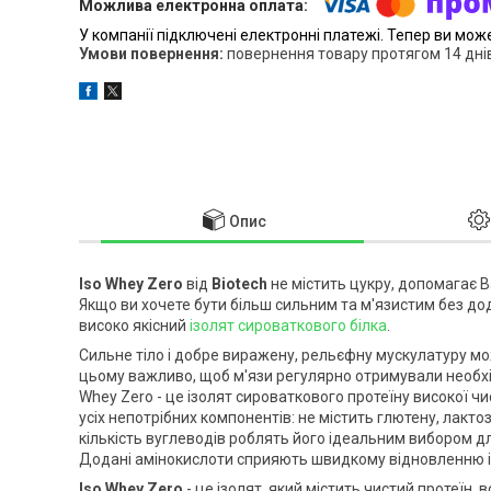
У компанії підключені електронні платежі. Тепер ви мож
повернення товару протягом 14 дні
Опис
Iso Whey Zero
від
Biotech
не містить цукру, допомагає 
Якщо ви хочете бути більш сильним та м'язистим без д
високо якісний
ізолят сироваткового білка
.
Сильне тіло і добре виражену, рельєфну мускулатуру мо
цьому важливо, щоб м'язи регулярно отримували необхід
Whey Zero - це ізолят сироваткового протеїну високої ч
усіх непотрібних компонентів: не містить глютену, лактоз
кількість вуглеводів роблять його ідеальним вибором д
Додані амінокислоти сприяють швидкому відновленню і 
Iso Whey Zero
- це ізолят, який містить чистий протеїн, 