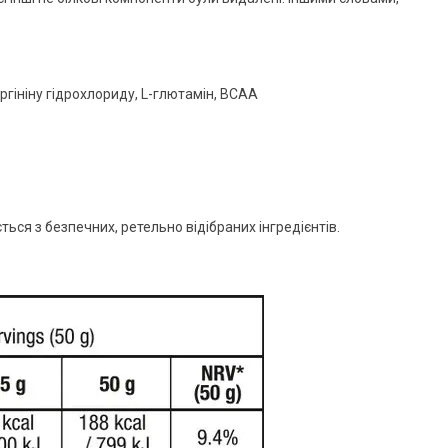
гініну гідрохлориду, L-глютамін, BCAA
ється з безпечних, ретельно відібраних інгредієнтів.