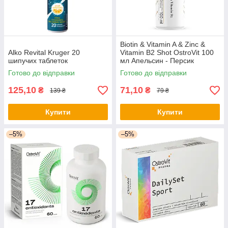
Biotin & Vitamin A & Zinc &
Alko Revital Kruger 20
Vitamin B2 Shot OstroVit 100
шипучих таблеток
мл Апельсин - Персик
Готово до відправки
Готово до відправки
125,10
71,10
₴
₴
139 ₴
79 ₴
Купити
Купити
–5%
–5%