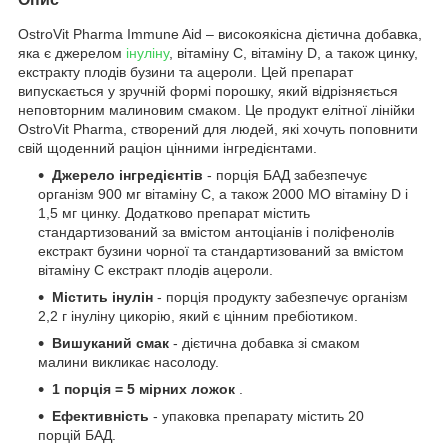
OstroVit Pharma Immune Aid – високоякісна дієтична добавка,
яка є джерелом
інуліну
, вітаміну С, вітаміну D, а також цинку,
екстракту плодів бузини та ацероли. Цей препарат
випускається у зручній формі порошку, який відрізняється
неповторним малиновим смаком. Це продукт елітної лінійки
OstroVit Pharma, створений для людей, які хочуть поповнити
свій щоденний раціон цінними інгредієнтами.
Джерело інгредієнтів
- порція БАД забезпечує
організм 900 мг вітаміну С, а також 2000 МО вітаміну D і
1,5 мг цинку. Додатково препарат містить
стандартизований за вмістом антоціанів і поліфенолів
екстракт бузини чорної та стандартизований за вмістом
вітаміну С екстракт плодів ацероли.
Містить інулін
- порція продукту забезпечує організм
2,2 г інуліну цикорію, який є цінним пребіотиком.
Вишуканий смак
- дієтична добавка зі смаком
малини викликає насолоду.
1 порція = 5 мірних ложок
.
Ефективність
- упаковка препарату містить 20
порцій БАД.