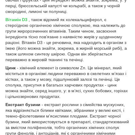
овочах і фруктах - цей інгредієнт можна знайти, зокрема, у: у
перці, брюссельській капусті чи кольрабі, а також у чорній
смородині, лимоні чи полуниці.
Вітамін D3
, також відомий як холекальциферол, є
стероїдною органічною хімічною сполукою, яка належить до
групи жиророзчинних вітамінів. Таким чином, засвоєння
інгредієнта тісно пов’язане з наявністю жирів у щоденному
раціоні. Вітамін D3 - це речовина, яка надходить в організм з
їжею (його можна знайти, зокрема, в жирній морській рибі), а
також шляхом синтезу шкірою. Однак він зберігається
переважно в жировій тканині та печінці.
Цинк
- хімічний елемент із символом Zn. Це мінерал, який
міститься в організмі людини переважно в скелетних м’язах і
кістках, а також у мозку, підшлунковій залозі та печінці. Це
сполука, присутня в багатьох харчових продуктах - цинк
можна знайти, серед іншого, у: в м’ясі, сухих бобових, горіхах
і цільнозернових продуктах.
Екстракт бузини
- екстракт рослини з сімейства мускусних,
яка відрізняється білими квітками, зібраними у великі кисті, і
темно-фіолетовими м'ясистими плодами. Екстракт чорної
бузини, який використовується в препараті, стандартизований
за вмістом поліфенолів, тобто органічних хімічних сполук
групи фенолів, і антоціанів, які є органічними хімічними