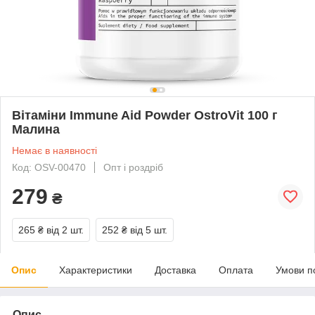
Вітаміни Immune Aid Powder OstroVit 100 г
Малина
Немає в наявності
Код: OSV-00470
Опт і роздріб
279
₴
265 ₴
від 2 шт.
252 ₴
від 5 шт.
Опис
Характеристики
Доставка
Оплата
Умови п
Опис