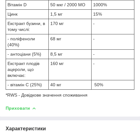
Вітамін D
50 мкг / 2000 МО
1000%
Цинк
1,5 мг
15%
Екстракт бузини, в
170 мг
-
тому числі:
- поліфеноли
68 мг
-
(40%)
- антоціани (5%)
8,5 мг
-
Екстракт плодів
160 мг
-
ацероли, що
включає:
- вітамін С (25%)
40 мг
50%
*RWS - Довідкове значення споживання
Приховати
Характеристики