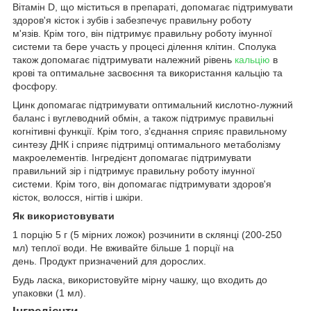
Вітамін D, що міститься в препараті, допомагає підтримувати
здоров'я кісток і зубів і забезпечує правильну роботу
м'язів. Крім того, він підтримує правильну роботу імунної
системи та бере участь у процесі ділення клітин. Сполука
також допомагає підтримувати належний рівень
кальцію
в
крові та оптимальне засвоєння та використання кальцію та
фосфору.
Цинк допомагає підтримувати оптимальний кислотно-лужний
баланс і вуглеводний обмін, а також підтримує правильні
когнітивні функції. Крім того, з’єднання сприяє правильному
синтезу ДНК і сприяє підтримці оптимального метаболізму
макроелементів. Інгредієнт допомагає підтримувати
правильний зір і підтримує правильну роботу імунної
системи. Крім того, він допомагає підтримувати здоров'я
кісток, волосся, нігтів і шкіри.
Як використовувати
1 порцію 5 г (5 мірних ложок) розчинити в склянці (200-250
мл) теплої води. Не вживайте більше 1 порції на
день. Продукт призначений для дорослих.
Будь ласка, використовуйте мірну чашку, що входить до
упаковки (1 мл).