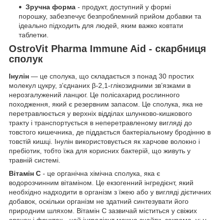
Зручна форма
- продукт, доступний у формі
порошку, забезпечує безпроблемний прийом добавки та
ідеально підходить для людей, яким важко ковтати
таблетки.
OstroVit Pharma Immune Aid - скарбниця
сполук
Інулін
— це сполука, що складається з понад 30 простих
молекул цукру, з’єднаних β-2,1-глікозидними зв’язками в
нерозгалужений ланцюг. Це полісахарид рослинного
походження, який є резервним запасом. Це сполука, яка не
перетравлюється у верхніх відділах шлунково-кишкового
тракту і транспортується в неперетравленому вигляді до
товстого кишечника, де піддається бактеріальному бродінню в
товстій кишці. Інулін використовується як харчове волокно і
пребіотик, тобто їжа для корисних бактерій, що живуть у
травній системі.
Вітамін С
- це органічна хімічна сполука, яка є
водорозчинним вітаміном. Це екзогенний інгредієнт, який
необхідно надходити в організм з їжею або у вигляді дієтичних
добавок, оскільки організм не здатний синтезувати його
природним шляхом. Вітамін С зазвичай міститься у свіжих