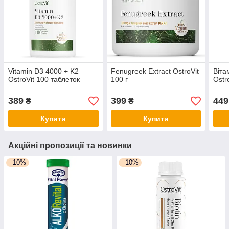
Vitamin D3 4000 + K2
Fenugreek Extract OstroVit
Віта
OstroVit 100 таблеток
100 г
Ostr
389
399
449
₴
₴
Купити
Купити
Акційні пропозиції та новинки
–10%
–10%