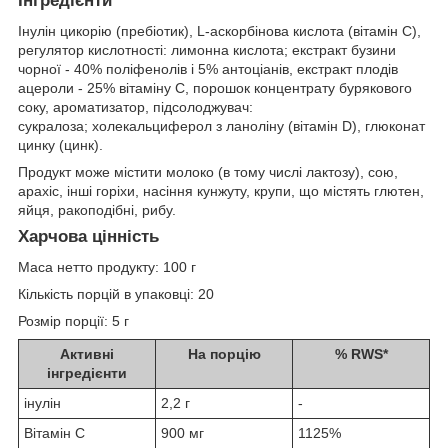
Інгредієнти
Інулін цикорію (пребіотик), L-аскорбінова кислота (вітамін С),
регулятор кислотності: лимонна кислота; екстракт бузини
чорної - 40% поліфенолів і 5% антоціанів, екстракт плодів
ацероли - 25% вітаміну С, порошок концентрату бурякового
соку, ароматизатор, підсолоджувач:
сукралоза; холекальциферол з ланоліну (вітамін D), глюконат
цинку (цинк).
Продукт може містити молоко (в тому числі лактозу), сою,
арахіс, інші горіхи, насіння кунжуту, крупи, що містять глютен,
яйця, ракоподібні, рибу.
Харчова цінність
Маса нетто продукту: 100 г
Кількість порцій в упаковці: 20
Розмір порції: 5 г
Активні
На порцію
% RWS*
інгредієнти
інулін
2,2 г
-
Вітамін С
900 мг
1125%