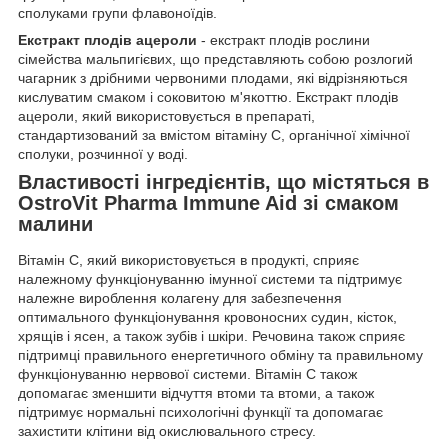
сполуками групи флавоноїдів.
Екстракт плодів ацероли
- екстракт плодів рослини
сімейства мальпигієвих, що представляють собою розлогий
чагарник з дрібними червоними плодами, які відрізняються
кислуватим смаком і соковитою м'якоттю. Екстракт плодів
ацероли, який використовується в препараті,
стандартизований за вмістом вітаміну С, органічної хімічної
сполуки, розчинної у воді.
Властивості інгредієнтів, що містяться в
OstroVit Pharma Immune Aid зі смаком
малини
Вітамін С, який використовується в продукті, сприяє
належному функціонуванню імунної системи та підтримує
належне вироблення колагену для забезпечення
оптимального функціонування кровоносних судин, кісток,
хрящів і ясен, а також зубів і шкіри. Речовина також сприяє
підтримці правильного енергетичного обміну та правильному
функціонуванню нервової системи. Вітамін С також
допомагає зменшити відчуття втоми та втоми, а також
підтримує нормальні психологічні функції та допомагає
захистити клітини від окислювального стресу.