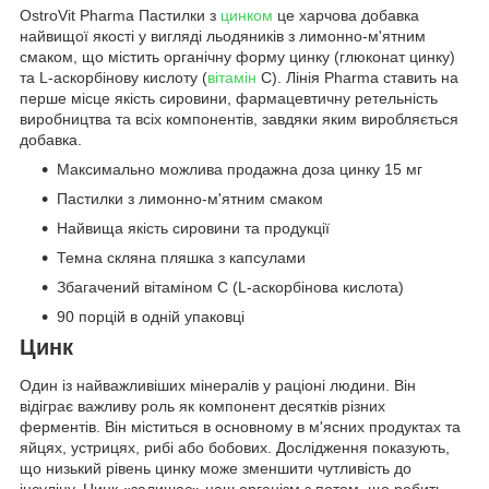
OstroVit Pharma Пастилки з
цинком
це харчова добавка
найвищої якості у вигляді льодяників з лимонно-м'ятним
смаком, що містить органічну форму цинку (глюконат цинку)
та L-аскорбінову кислоту (
вітамін
C). Лінія Pharma ставить на
перше місце якість сировини, фармацевтичну ретельність
виробництва та всіх компонентів, завдяки яким виробляється
добавка.
Максимально можлива продажна доза цинку 15 мг
Пастилки з лимонно-м'ятним смаком
Найвища якість сировини та продукції
Темна скляна пляшка з капсулами
Збагачений вітаміном С (L-аскорбінова кислота)
90 порцій в одній упаковці
Цинк
Один із найважливіших мінералів у раціоні людини. Він
відіграє важливу роль як компонент десятків різних
ферментів. Він міститься в основному в м'ясних продуктах та
яйцях, устрицях, рибі або бобових. Дослідження показують,
що низький рівень цинку може зменшити чутливість до