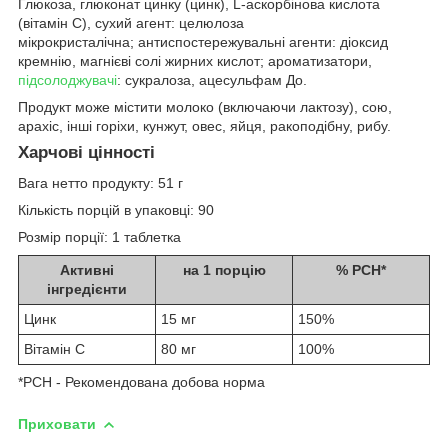
Глюкоза, глюконат цинку (цинк), L-аскорбінова кислота
(вітамін С), сухий агент: целюлоза
мікрокристалічна; антиспостережувальні агенти: діоксид
кремнію, магнієві солі жирних кислот; ароматизатори,
підсолоджувачі
: сукралоза, ацесульфам До.
Продукт може містити молоко (включаючи лактозу), сою,
арахіс, інші горіхи, кунжут, овес, яйця, ракоподібну, рибу.
Харчові цінності
Вага нетто продукту: 51 г
Кількість порцій в упаковці: 90
Розмір порції: 1 таблетка
Активні
на 1 порцію
% РСН*
інгредієнти
Цинк
15 мг
150%
Вітамін C
80 мг
100%
*РСН - Рекомендована добова норма
Приховати