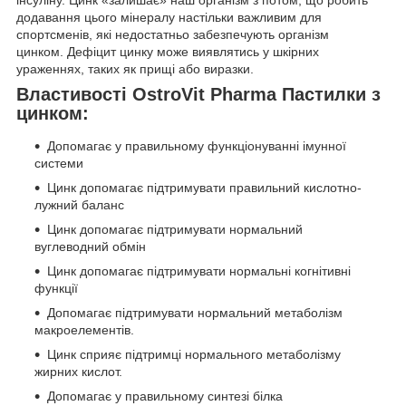
інсуліну. Цинк «залишає» наш організм з потом, що робить
додавання цього мінералу настільки важливим для
спортсменів, які недостатньо забезпечують організм
цинком. Дефіцит цинку може виявлятись у шкірних
ураженнях, таких як прищі або виразки.
Властивості OstroVit Pharma Пастилки з
цинком:
Допомагає у правильному функціонуванні імунної
системи
Цинк допомагає підтримувати правильний кислотно-
лужний баланс
Цинк допомагає підтримувати нормальний
вуглеводний обмін
Цинк допомагає підтримувати нормальні когнітивні
функції
Допомагає підтримувати нормальний метаболізм
макроелементів.
Цинк сприяє підтримці нормального метаболізму
жирних кислот.
Допомагає у правильному синтезі білка