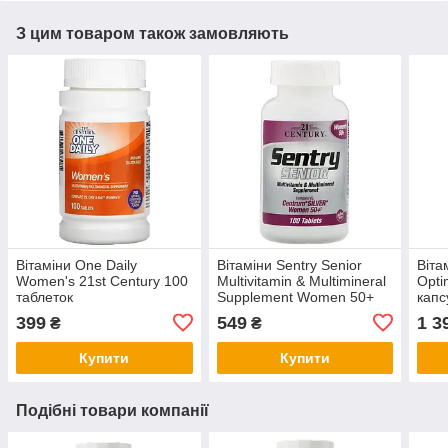
З цим товаром також замовляють
Вітаміни One Daily
Вітаміни Sentry Senior
Віта
Women's 21st Century 100
Multivitamin & Multimineral
Opti
таблеток
Supplement Women 50+
капс
21st Century 100 таблеток
399
549
1 3
₴
₴
Купити
Купити
Подібні товари компанії