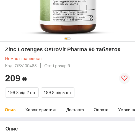
Zinc Lozenges OstroVit Pharma 90 таблеток
Немає в наявності
Код: OSV-00488
Опт і роздріб
209
₴
199 ₴
від 2 шт.
189 ₴
від 5 шт.
Опис
Характеристики
Доставка
Оплата
Умови п
Опис