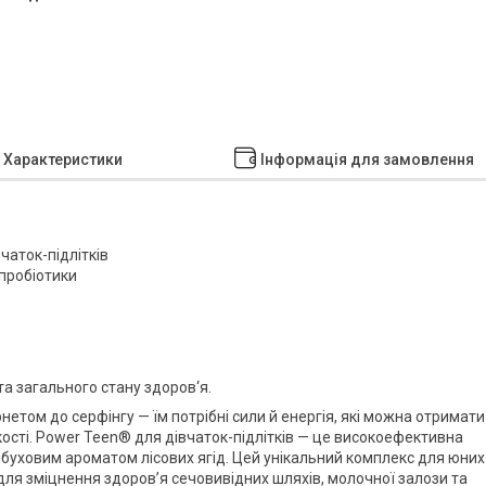
Характеристики
Інформація для замовлення
чаток-підлітків
 пробіотики
а загального стану здоров‘я.
етом до серфінгу — їм потрібні сили й енергія, які можна отримати
кості. Power Teen® для дівчаток-підлітків — це високоефективна
ибуховим ароматом лісових ягід. Цей унікальний комплекс для юних
для зміцнення здоров’я сечовивідних шляхів, молочної залози та