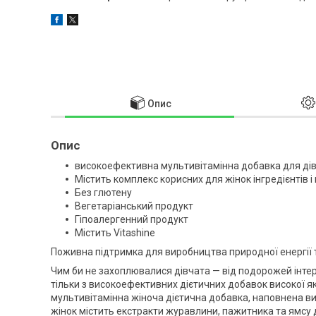
Опис
Опис
високоефективна мультивітамінна добавка для дів
Містить комплекс корисних для жінок інгредієнтів і
Без глютену
Вегетаріанський продукт
Гіпоалергенний продукт
Містить Vitashine
Поживна підтримка для виробництва природної енергії т
Чим би не захоплювалися дівчата — від подорожей інтерн
тільки з високоефективних дієтичних добавок високої я
мультивітамінна жіноча дієтична добавка, наповнена в
жінок містить екстракти журавлини, пажитника та ямсу 