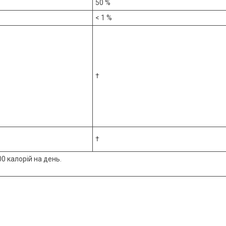
50 %
< 1 %
†
†
0 калорій на день.