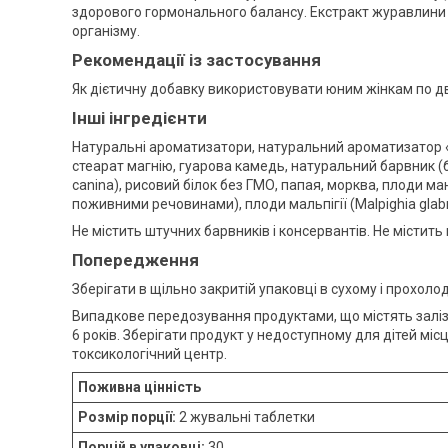
здорового гормонального балансу. Екстракт журавлини 
організму.
Рекомендації із застосування
Як дієтичну добавку використовувати юним жінкам по д
Інші інгредієнти
Натуральні ароматизатори, натуральний ароматизатор 
стеарат магнію, гуарова камедь, натуральний барвник (б
canina), рисовий білок без ГМО, папая, морква, плоди ма
поживними речовинами), плоди мальпігії (Malpighia glabra
Не містить штучних барвників і консервантів. Не містить
Попередження
Зберігати в щільно закритій упаковці в сухому і прохолод
Випадкове передозування продуктами, що містять заліз
6 років. Зберігати продукт у недоступному для дітей міс
токсикологічний центр.
Поживна цінність
Розмір порції:
2 жувальні таблетки
Порцій в упаковці:
30