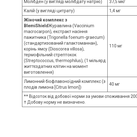
Молібден (у вигляді молібдату натрію)
37,5 мкг
Калій (у вигляді цитрату)
1,4 мг
Жіночий комплекс з
BlemiShield
Журавлина (Vaccinium
macrocarpon), екстракт насіння
пажитника (Trigonella foenum-graecum)
(стандартизований галактоманнан),
110 мг
корінь ямсу (Dioscorea villosa),
термофільний стрептокок
(Streptococcus, thermophilus), (1 мільярд
життєздатних клітин на момент
виготовлення)
Лимонний біофлавоноїдний комплекс (з
40 мг
плодів лимона [Citrus limon])
** Відсоток від добової норми за умови споживання 200
† Добову норму не визначено.