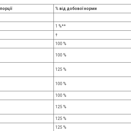
 порції
% від добової норми
1 %**
†
100 %
100 %
125 %
100 %
100 %
125 %
125 %
125 %