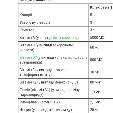
Кількість в 1
Калорії
5
Усього вуглеводів
3 г
Ксилітол
3 г
Вітамін A (у вигляді
бета-каротину
)
5000 МО
Вітамін С (у вигляді аскорбінової
60 мг
кислоти)
Вітамін D3
(у вигляді холекальциферолу
500 МО
з лишайника)
Вітамін E (у вигляді d-альфа-
30 МО
токоферілацетату)
Вітамін K2 (у вигляді менахінону-7)
80 мкг
Тіамін (вітамін B1) (у вигляді тіаміну
1,9 мг
гідрохлориду)
Рибофлавін (вітамін B2)
2,1 мг
Ніацин (у вигляді нікотинаміду)
25 мг