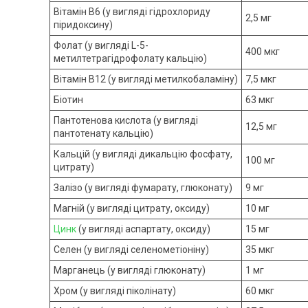
Вітамін B6 (у вигляді гідрохлориду
2,5 мг
піридоксину)
Фолат (у вигляді L-5-
400 мкг
метилтетрагідрофолату кальцію)
Вітамін B12 (у вигляді метилкобаламіну)
7,5 мкг
Біотин
63 мкг
Пантотенова кислота (у вигляді
12,5 мг
пантотенату кальцію)
Кальцій (у вигляді дикальцію фосфату,
100 мг
цитрату)
Залізо (у вигляді фумарату, глюконату)
9 мг
Магній (у вигляді цитрату, оксиду)
10 мг
Цинк
(у вигляді аспартату, оксиду)
15 мг
Селен (у вигляді селенометіоніну)
35 мкг
Марганець (у вигляді глюконату)
1 мг
Хром (у вигляді піколінату)
60 мкг