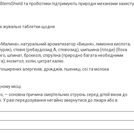
BlemiShield та пробіотики підтримують природні механізми захисту
ві жувальні таблетки щодня.
«Малина», натуральний ароматизатор «Вишня», лимонна кислота,
уряк), стевія (ребаудіозид A, стевіозид), шипшина (плоди) (Rosa
нго, шпинат, брокколі, спіруліна (природно багата необхідними
), інозитол, холін, цитрат калію.
 поширених алергенів, дріжджів, пшениці, сої та молока.
ному місці.
о, — основна причина смертельних отруєнь серед дітей віком до
ці. У разі передозування негайно звернутися до лікаря або в