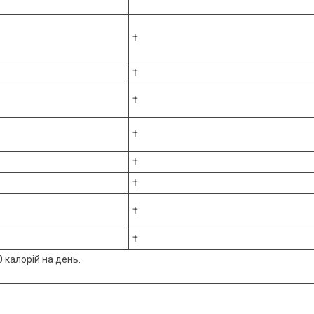
†
†
†
†
†
†
†
†
 калорій на день.