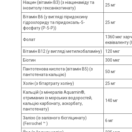
Ніацин (вітамін В3) (з ніацинаміду та
25 мг
інозитолу гексанікотинату)
Вітамін B6 (у вигляді піридоксину
гідрохлориду та піридоксаль-5-
25 мг
фосфату (P-5-P))
1360 мкг хар
Фолат
еквіваленту (
Вітамін B12 (у вигляді метилкобаламіну)
120 мкг
Біотин
300 мкг
Пантотенова кислота (вітамін В5) (з
50 мг
пантотената кальцію)
Холін (з бітартрату холіну)
25 мг
Кальцій (з мінералів Aquamin®,
отриманих із морських водоростей,
140 мг
кальцію карбонату, аскорбату,
пантотенату)
Залізо (із залізного бісгліцинату)
6 мг
(Ferrochel ™ )