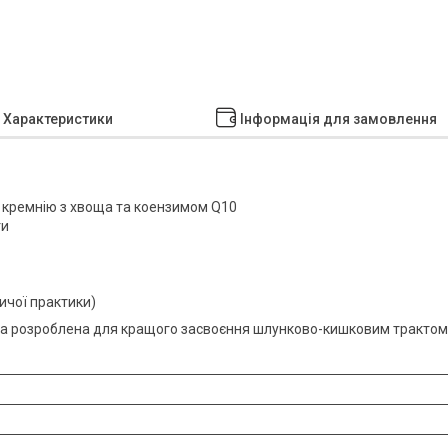
Характеристики
Інформація для замовлення
 кремнію з хвоща та коензимом Q10
ти
ичої практики)
мула розроблена для кращого засвоєння шлунково-кишковим трактом