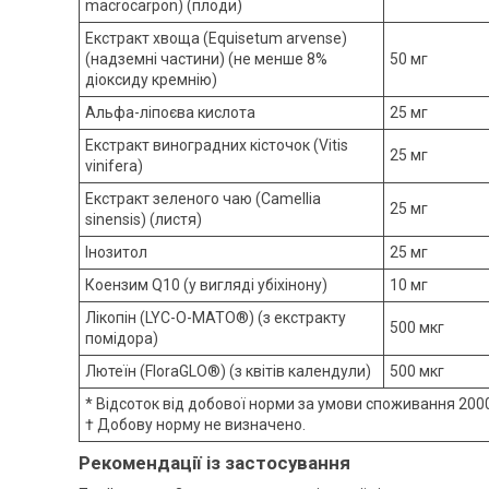
macrocarpon) (плоди)
Екстракт хвоща (Equisetum arvense)
(надземні частини) (не менше 8%
50 мг
діоксиду кремнію)
Альфа-ліпоєва кислота
25 мг
Екстракт виноградних кісточок (Vitis
25 мг
vinifera)
Екстракт зеленого чаю (Camellia
25 мг
sinensis) (листя)
Інозитол
25 мг
Коензим Q10 (у вигляді убіхінону)
10 мг
Лікопін (LYC-O-MATO®) (з екстракту
500 мкг
помідора)
Лютеїн (FloraGLO®) (з квітів календули)
500 мкг
* Відсоток від добової норми за умови споживання 2000
† Добову норму не визначено.
Рекомендації із застосування