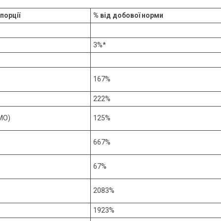
 порції
% від добової норми
3%*
167%
222%
МО)
125%
667%
67%
2083%
1923%