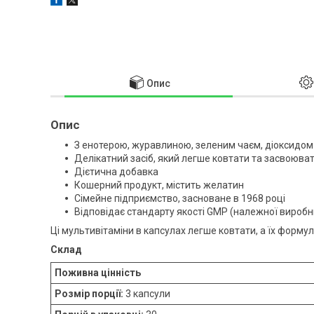
Опис
Опис
З енотерою, журавлиною, зеленим чаєм, діоксидом
Делікатний засіб, який легше ковтати та засвоюва
Дієтична добавка
Кошерний продукт, містить желатин
Сімейне підприємство, засноване в 1968 році
Відповідає стандарту якості GMP (належної виробн
Ці мультивітаміни в капсулах легше ковтати, а їх фор
Склад
Поживна цінність
Розмір порції:
3 капсули