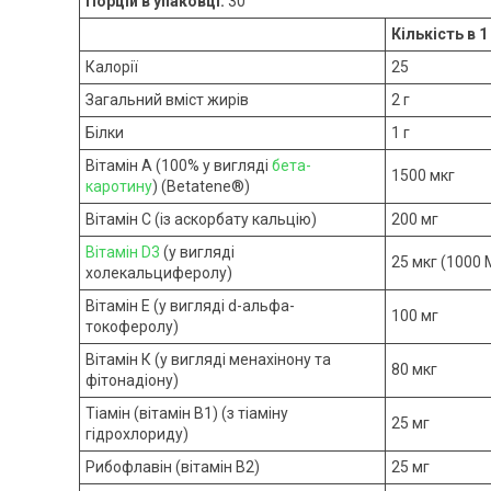
Порцій в упаковці:
30
Кількість в 1
Калорії
25
Загальний вміст жирів
2 г
Білки
1 г
Вітамін А (100% у вигляді
бета-
1500 мкг
каротину
) (Betatene®)
Вітамін С (із аскорбату кальцію)
200 мг
Вітамін D3
(у вигляді
25 мкг (1000 
холекальциферолу)
Вітамін E (у вигляді d-альфа-
100 мг
токоферолу)
Вітамін К (у вигляді менахінону та
80 мкг
фітонадіону)
Тіамін (вітамін B1) (з тіаміну
25 мг
гідрохлориду)
Рибофлавін (вітамін B2)
25 мг