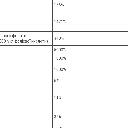
156%
1471%
чового фолатного
340%
800 мкг фолієвої кислоти)
5000%
1000%
1000%
5%
11%
33%