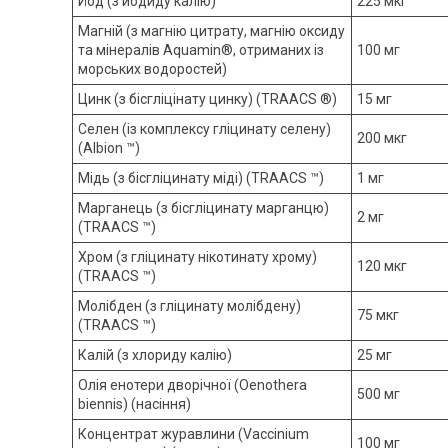
Йод (з йодиду калію)
225 мкг
Магній (з магнію цитрату, магнію оксиду
та мінералів Aquamin®, отриманих із
100 мг
морських водоростей)
Цинк (з бісгліцінату цинку) (TRAACS ®)
15 мг
Селен (із комплексу гліцинату селену)
200 мкг
(Albion ™)
Мідь (з бісгліцинату міді) (TRAACS ™)
1 мг
Марганець (з бісгліцинату марганцю)
2 мг
(TRAACS ™)
Хром (з гліцинату нікотинату хрому)
120 мкг
(TRAACS ™)
Молібден (з гліцинату молібдену)
75 мкг
(TRAACS ™)
Калій (з хлориду калію)
25 мг
Олія енотери дворічної (Oenothera
500 мг
biennis) (насіння)
Концентрат журавлини (Vaccinium
100 мг