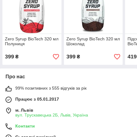
Zero Syrup BioTech 320 мл
Zero Syrup BioTech 320 мл
Підс
Полуниця
Шоколад
BioT
399
399
419
₴
₴
Про нас
99% позитивних з 555 відгуків за рік
Працює з 05.01.2017
м. Львів
вул. Трускавецька 2Б, Львів, Україна
Контакти