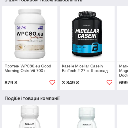
Протеїн WPC80.eu Good
Казеїн Micellar Casein
Магн
Morning OstroVit 700 г
BioTech 2.27 кг Шоколад
Magn
Doct
879
3 849
699
₴
₴
Подібні товари компанії