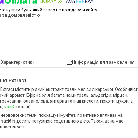
ете купити будь-який товар не покидаючи сайту.
в
за домовленістю
Характеристики
Інформація для замовлення
uid Extract
Extract містить рідкий екстракт трави меліси лікарської. Особливіс
чий аромат. Ефірна олія багата на цитраль, альдегіди, мірцен,
ні речовини, олеанолова, янтарна та інші кислоти, гіркоти, цукри, а
дь,
калій
та інші).
нервової системи, покращує імунітет, позитивно впливає на
к засіб із досить потужною седативною дією. Також вона має
 властивості.