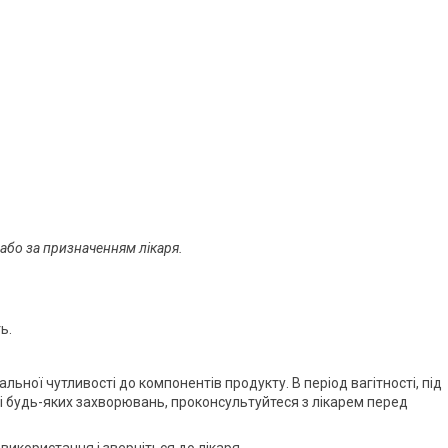
або за призначенням лікаря.
ь.
льної чутливості до компонентів продукту. В період вагітності, під
сті будь-яких захворювань, проконсультуйтеся з лікарем перед
використання і зверніться до лікаря.