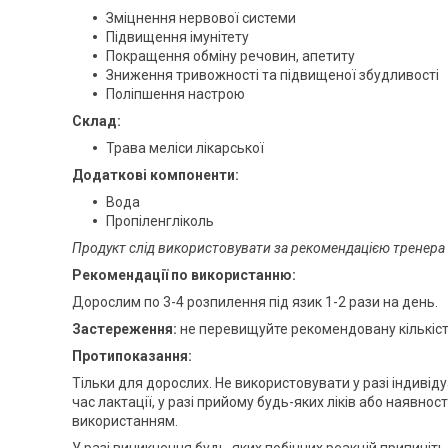
Зміцнення нервової системи
Підвищення імунітету
Покращення обміну речовин, апетиту
Зниження тривожності та підвищеної збудливості
Поліпшення настрою
Склад:
Трава меліси лікарської
Додаткові компоненти:
Вода
Пропіленгліколь
Продукт слід використовувати за рекомендацією тренера 
Рекомендації по використанню:
Дорослим по 3-4 розпилення під язик 1-2 рази на день.
Застереження:
не перевищуйте рекомендовану кількіст
Протипоказання:
Тільки для дорослих. Не використовувати у разі індивідуа
час лактації, у разі прийому будь-яких ліків або наявно
використанням.
У разі виникнення будь-яких побічних реакцій припиніть 