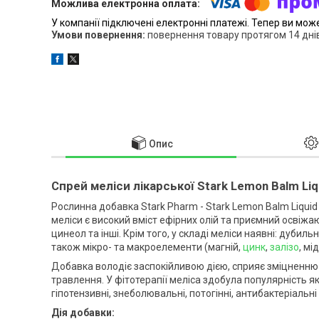
У компанії підключені електронні платежі. Тепер ви мож
повернення товару протягом 14 дні
Опис
Спрей меліси лікарської Stark Lemon Balm Liq
Рослинна добавка Stark Pharm - Stark Lemon Balm Liquid 
меліси є високий вміст ефірних олій та приємний освіжаю
цинеол та інші. Крім того, у складі меліси наявні: дубиль
також мікро- та макроелементи (магній,
цинк
,
залізо
, мі
Добавка володіє заспокійливою дією, сприяє зміцненню 
травлення. У фітотерапії меліса здобула популярність я
гіпотензивні, знеболювальні, потогінні, антибактеріальні
Дія добавки: