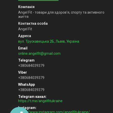
Angel Fit - товари для здоров'я, спорту та активного
життя
Angel Fit
вул. Трускавецька 2Б, Львів, Україна
online.angelfit@gmail.com
+380684039379
+380684039379
+380684039379
Telegram канал
https://t.me/angelfitukraine
Instagram
https://www.instagram.com/angelfitukraine/