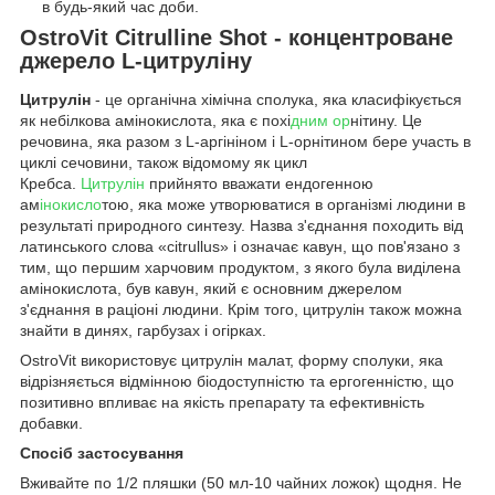
в будь-який час доби.
OstroVit Citrulline Shot - концентроване
джерело L-цитруліну
Цитрулін
- це органічна хімічна сполука, яка класифікується
як небілкова амінокислота, яка є похі
дним ор
нітину. Це
речовина, яка разом з L-аргініном і L-орнітином бере участь в
циклі сечовини, також відомому як цикл
Кребса.
Цитрулін
прийнято вважати ендогенною
ам
інокисло
тою, яка може утворюватися в організмі людини в
результаті природного синтезу. Назва з'єднання походить від
латинського слова «citrullus» і означає кавун, що пов'язано з
тим, що першим харчовим продуктом, з якого була виділена
амінокислота, був кавун, який є основним джерелом
з'єднання в раціоні людини. Крім того, цитрулін також можна
знайти в динях, гарбузах і огірках.
OstroVit використовує цитрулін малат, форму сполуки, яка
відрізняється відмінною біодоступністю та ергогенністю, що
позитивно впливає на якість препарату та ефективність
добавки.
Спосіб застосування
Вживайте по 1/2 пляшки (50 мл-10 чайних ложок) щодня. Не