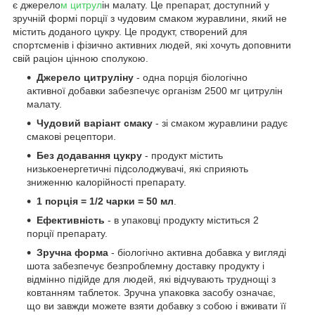
є джерело
м цитрул
ін малату. Це препарат, доступний у
зручній формі порції з чудовим смаком журавлини, який не
містить доданого цукру. Це продукт, створений для
спортсменів і фізично активних людей, які хочуть доповнити
свій раціон цінною сполукою.
Джерело цитруліну
- одна порція біологічно
активної добавки забезпечує організм 2500 мг цитрулін
малату.
Чудовий варіант смаку
- зі смаком журавлини радує
смакові рецептори.
Без додавання цукру
- продукт містить
низькоенергетичні підсолоджувачі, які сприяють
зниженню калорійності препарату.
1 порція = 1/2 чарки = 50 мл
.
Ефективність
- в упаковці продукту міститься 2
порції препарату.
Зручна форма
- біологічно активна добавка у вигляді
шота забезпечує безпроблемну доставку продукту і
відмінно підійде для людей, які відчувають труднощі з
ковтанням таблеток. Зручна упаковка засобу означає,
що ви завжди можете взяти добавку з собою і вживати її