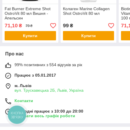
Fat Burner Extreme Shot
Колаген Marine Collagen
Biot
OstroVit 80 мл Вишня -
Shot OstroVit 80 мл
Vita
Апельсин
100 
71,10
99
71,
₴
₴
79 ₴
Купити
Купити
Про нас
99% позитивних з 554 відгуків за рік
Працює з 05.01.2017
м. Львів
вул. Трускавецька 2Б, Львів, Україна
Контакти
Сьогодні працює з 10:00 до 20:00
КНОПКА
Показати весь графік роботи
ЗВ'ЯЗКУ