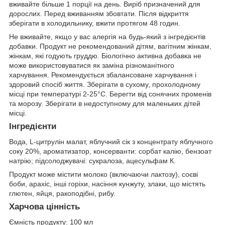
вживайте більше 1 порції на день. Виріб призначений для
дорослих. Перед вживанням збовтати. Після відкриття
зберігати в холодильнику, вжити протягом 48 годин.
Не вживайте, якщо у вас алергія на будь-який з інгредієнтів
добавки. Продукт не рекомендований дітям, вагітним жінкам,
жінкам, які годують груддю. Біологічно активна добавка не
може використовуватися як заміна різноманітного
харчування. Рекомендується збалансоване харчування і
здоровий спосіб життя. Зберігати в сухому, прохолодному
місці при температурі 2-25°С. Берегти від сонячних променів
та морозу. Зберігати в недоступному для маленьких дітей
місці.
Інгредієнти
Вода, L-цитрулін малат, яблучний сік з концентрату яблучного
соку 20%, ароматизатор, консерванти: сорбат калію, бензоат
натрію; підсолоджувачі: сукралоза, ацесульфам К.
Продукт може містити молоко (включаючи лактозу), соєві
боби, арахіс, інші горіхи, насіння кунжуту, злаки, що містять
глютен, яйця, ракоподібні, рибу.
Харчова цінність
Ємність продукту: 100 мл